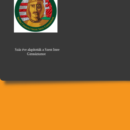
Száz éve alapították a Szent Imre
Gimná
zi
umot