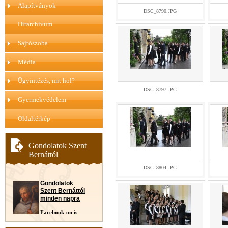
Alapítványok
DSC_8790.JPG
Hírarchívum
Sajtószoba
Média
Ügyintézés, mit hol?
DSC_8797.JPG
Gyermekvédelem
Oldaltérkép
Gondolatok Szent
Bernáttól
DSC_8804.JPG
Gondolatok
Szent Bernáttól
minden napra
Facebook-on is