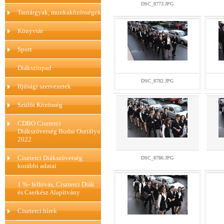
DSC_8773.JPG
Tantárgyak, munkaközösségek
Könyvtár
Sport
Diákszínpad
DSC_8782.JPG
Ifjúsági szervezetek
Szülői Közösség
CDBO Ciszterci
Diákszövetség Budai Osztálya
2022
Ciszterci Diákszövetség
DSC_8786.JPG
korábbi adatai
1 %- felhívás, Ciszterci Diák
és Cserkész Alapítvány
Ciszterci hírek