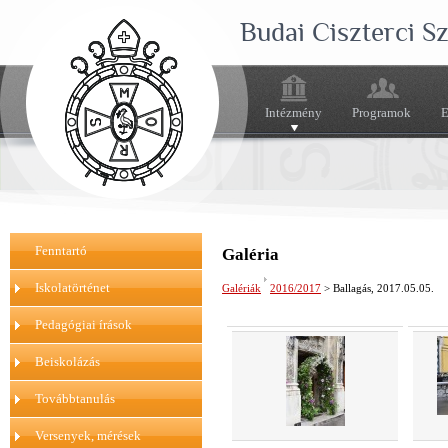
Budai Ciszterci 
Intézmény
Programok
E
Fenntartó
Galéria
Iskolatörténet
Galériák
2016/2017
> Ballagás, 2017.05.05.
Pedagógiai írások
Beiskolázás
Továbbtanulás
Versenyek, mérések