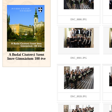
DSC_8886.JPG
A Budai Ciszterci Szent
DSC_8901.JPG
Imre Gimnázium 100 éve
DSC_8928.JPG