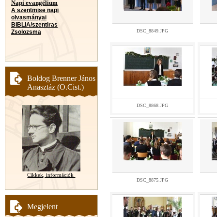
Napi evangélium
A szentmise napi
olvasmányai
BIBLIA/szentiras
DSC_8849.JPG
Zsolozsma
Boldog Brenner János
Anasztáz (O.Cist.)
DSC_8868.JPG
Cikkek, információk
DSC_8875.JPG
Megjelent