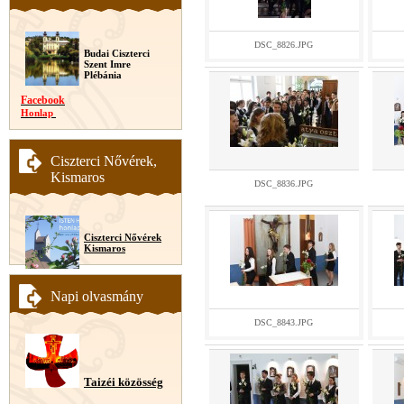
DSC_8826.JPG
Budai Ciszterci
Szent Imre
Plébánia
Facebook
Honlap
Ciszterci Nővérek,
Kismaros
DSC_8836.JPG
Ciszterci Nővérek
Kismaros
Napi olvasmány
DSC_8843.JPG
Taizéi közösség