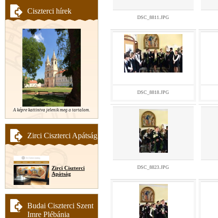
Ciszterci hírek
DSC_8811.JPG
DSC_8818.JPG
A képre kattintva jelenik meg a tartalom.
Zirci Ciszterci Apátság
DSC_8823.JPG
Zirci Ciszterci
Apátság
Budai Ciszterci Szent
Imre Plébánia