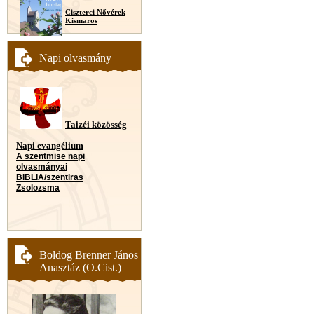
Ciszterci Nővérek
Kismaros
Napi olvasmány
Taizéi közösség
Napi evangélium
A szentmise napi
olvasmányai
BIBLIA/szentiras
Zsolozsma
Boldog Brenner János
Anasztáz (O.Cist.)