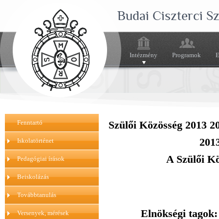
Budai Ciszterci 
Intézmény
Programok
E
Fenntartó
Szülői Közösség 2013 2
2013
Iskolatörténet
A Szülői K
Pedagógiai írások
Beiskolázás
Továbbtanulás
Elnökségi tagok:
Versenyek, mérések