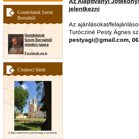
Az Alapítványi Jótékony
jelentkezni
Gondolatok Szent
Bernáttól
Az ajánlásokat/felajánláso
Turócziné Pesty Ágnes sz
Gondolatok
pestyagi@gmail.com, 06
Szent Bernáttól
minden napra
Facebook-on is
Ciszterci hírek
A képre kattintva jelenik meg a tartalom.