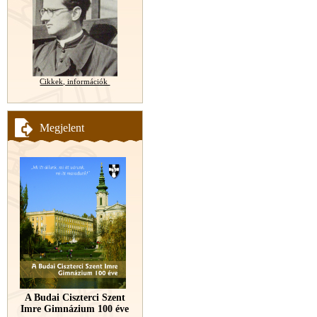
Cikkek, információk
Megjelent
A Budai Ciszterci Szent
Imre Gimnázium 100 éve