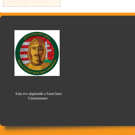
Száz éve alapították a Szent Imre
Gimná
zi
umot