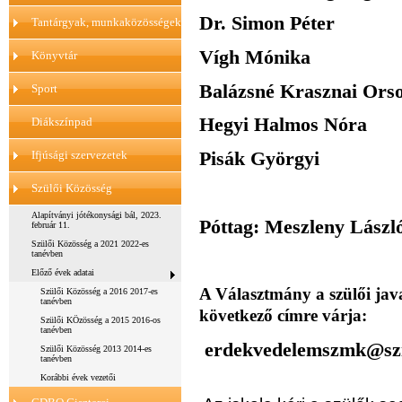
Dr. Simon Péter
Tantárgyak, munkaközösségek
Vígh Mónika
Könyvtár
Balázsné Krasznai Ors
Sport
Hegyi Halmos Nóra
Diákszínpad
Pisák Györgyi
Ifjúsági szervezetek
Szülői Közösség
Alapítványi jótékonysági bál, 2023.
Póttag: Meszleny Lászl
február 11.
Szülői Közösség a 2021 2022-es
tanévben
Előző évek adatai
A Választmány a szülői javas
Szülői Közösség a 2016 2017-es
tanévben
következő címre várja:
Szülői KÖzösség a 2015 2016-os
tanévben
erdekvedelemszmk@sz
Szülői Közösség 2013 2014-es
tanévben
Korábbi évek vezetői