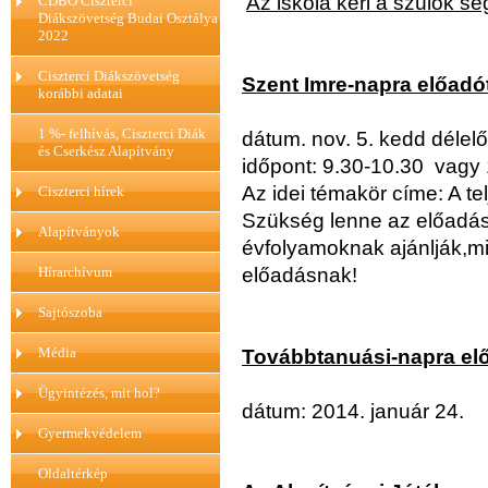
Az iskola kéri a szülők s
CDBO Ciszterci
Diákszövetség Budai Osztálya
2022
Ciszterci Diákszövetség
Szent Imre-napra előadót
korábbi adatai
1 %- felhívás, Ciszterci Diák
dátum. nov. 5. kedd délelő
és Cserkész Alapítvány
időpont: 9.30-10.30 vagy
Az idei témakör címe: A te
Ciszterci hírek
Szükség lenne az előadás
Alapítványok
évfolyamoknak ajánlják,mil
Hírarchívum
előadásnak!
Sajtószoba
Média
T
ovábbtanuási-napra elő
Ügyintézés, mit hol?
dátum: 2014. január 24.
Gyermekvédelem
Oldaltérkép