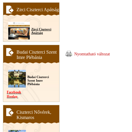
Zirci Ciszterci Apátság
Zirci Ciszterci
Apátság
Budai Ciszterci Szent
Nyomtatható változat
Imre Plébánia
Budai Ciszterci
Szent Imre
Plébánia
Facebook
Honlap
Ciszterci Nővérek,
Kismaros