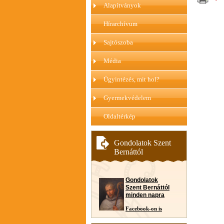
Alapítványok
Hírarchívum
Sajtószoba
Média
Ügyintézés, mit hol?
Gyermekvédelem
Oldaltérkép
Gondolatok Szent
Bernáttól
Gondolatok
Szent Bernáttól
minden napra
Facebook-on is