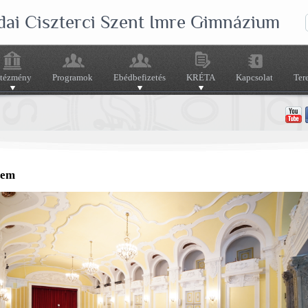
dai Ciszterci Szent Imre Gimnázium
ntézmény
Programok
Ebédbefizetés
KRÉTA
Kapcsolat
Ter
rem