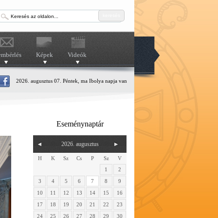
keresés
embérlés
Képek
Videók
2026. augusztus 07. Péntek, ma Ibolya napja van
Eseménynaptár
2026. augusztus
H
K
Sz
Cs
P
Sz
V
1
2
3
4
5
6
7
8
9
10
11
12
13
14
15
16
17
18
19
20
21
22
23
24
25
26
27
28
29
30