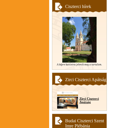
Ciszterci hírek
A képre kattintva jelenik meg a tartalom.
Zirci Ciszterci Apátság
Zirci Ciszterci
Apátság
Budai Ciszterci Szent
Imre Plébánia