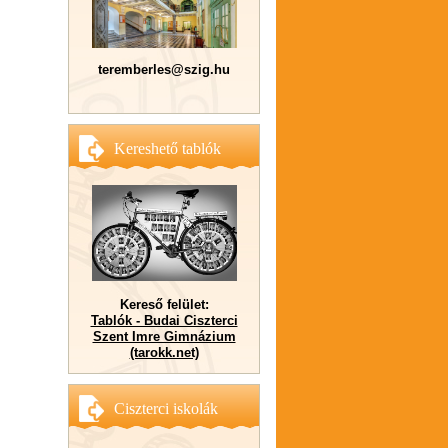
teremberles@szig.hu
Kereshető tablók
Kereső felület:
Tablók - Budai Ciszterci
Szent Imre Gimnázium
(tarokk.net)
Ciszterci iskolák