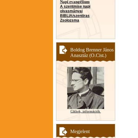
Napi evangélium
A szentmise napi
olvasmányai
BIBLIA/szentiras
Zsolozsma
Boldog Brenner János
Anasztáz (O.Cist.)
Cikkek, információk
Megjelent