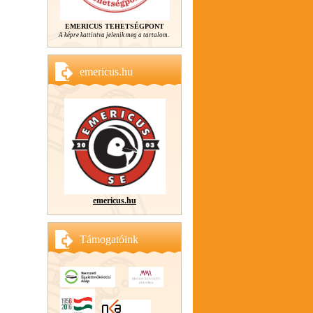
EMERICUS TEHETSÉGPONT
A képre kattintva jelenik meg a tartalom.
emericus.hu
emericus.hu
Támogatóink