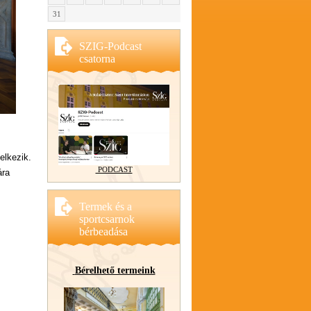
31
SZIG-Podcast
csatorna
elkezik.
PODCAST
ára
Termek és a
sportcsarnok
bérbeadása
Bérelhető termeink