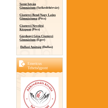
Szent István
Gimnázium
(Székesfehérvár)
Ciszterci Rend Nagy Lajos
Gimnáziuma
(Pécs)
Ciszterci Nevelési
Központ
(Pécs)
Gárdonyi Géza Ciszterci
Gimnázium
(Eger)
Dallasi Apátság
(Dallas)
Emericus
Tehetségpont