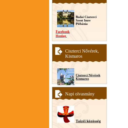
Budai Ciszterci
Szent Imre
Plébánia
Facebook
Honlap
Ciszterci Nővérek,
Kismaros
Ciszterci Nővérek
Kismaros
Napi olvasmány
Taizéi közösség