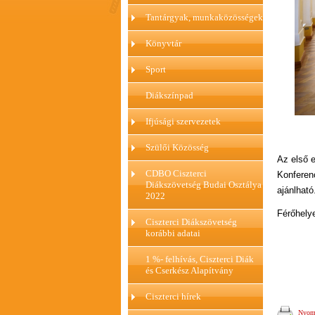
Tantárgyak, munkaközösségek
Könyvtár
Sport
Diákszínpad
Ifjúsági szervezetek
Szülői Közösség
Az első e
CDBO Ciszterci
Konferenc
Diákszövetség Budai Osztálya
ajánlható
2022
Férőhely
Ciszterci Diákszövetség
korábbi adatai
1 %- felhívás, Ciszterci Diák
és Cserkész Alapítvány
Ciszterci hírek
Nyomt