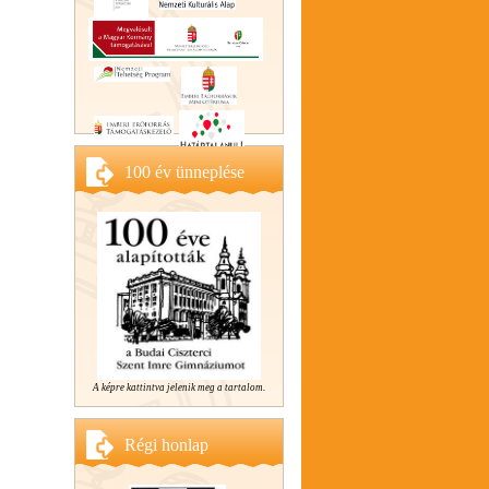
100 év ünneplése
A képre kattintva jelenik meg a tartalom.
Régi honlap