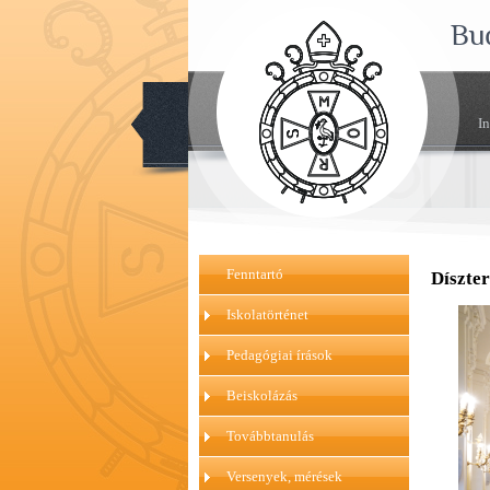
Bu
I
Fenntartó
Díszte
Iskolatörténet
Pedagógiai írások
Beiskolázás
Továbbtanulás
Versenyek, mérések