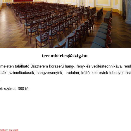
teremberles@szig.hu
meleten található Díszterem korszerű hang-, fény- és vetítéstechnikával rend
iák, színielőadások, hangversenyek, irodalmi, költészeti estek lebonyolítás
.
ek száma: 360 fő
atható változat