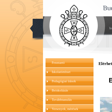
Bu
I
Fenntartó
Elérhe
Iskolatörténet
B
Pedagógiai írások
Beiskolázás
Továbbtanulás
Versenyek, mérések