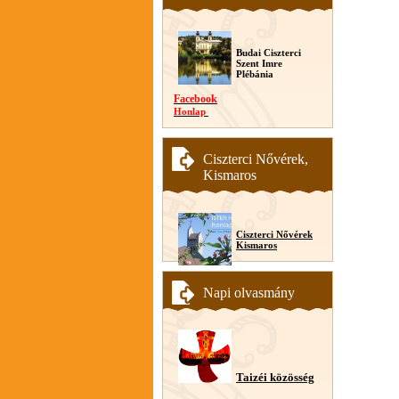
Budai Ciszterci
Szent Imre
Plébánia
Facebook
Honlap
Ciszterci Nővérek,
Kismaros
Ciszterci Nővérek
Kismaros
Napi olvasmány
Taizéi közösség