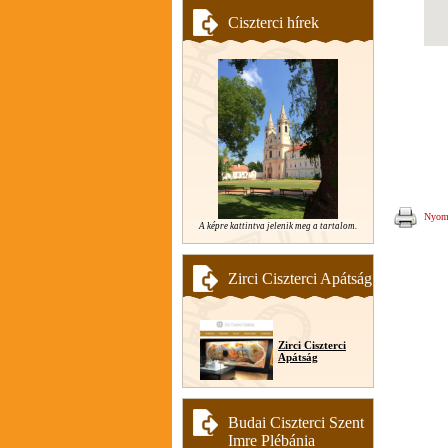
Ciszterci hírek
Nyomt
A képre kattintva jelenik meg a tartalom.
Zirci Ciszterci Apátság
Zirci Ciszterci
Apátság
Budai Ciszterci Szent
Imre Plébánia