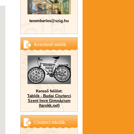
teremberles@szig.hu
Kereshető tablók
Kereső felület:
Tablók - Budai Ciszterci
Szent Imre Gimnázium
(tarokk.net)
Ciszterci iskolák