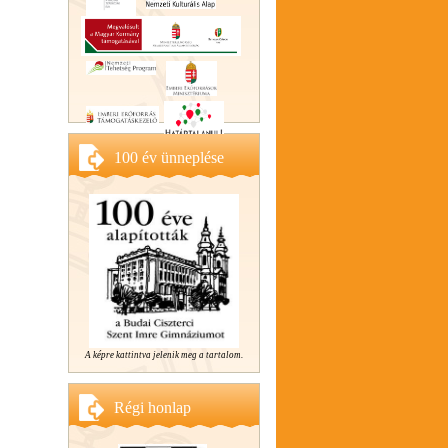
100 év ünneplése
A képre kattintva jelenik meg a tartalom.
Régi honlap