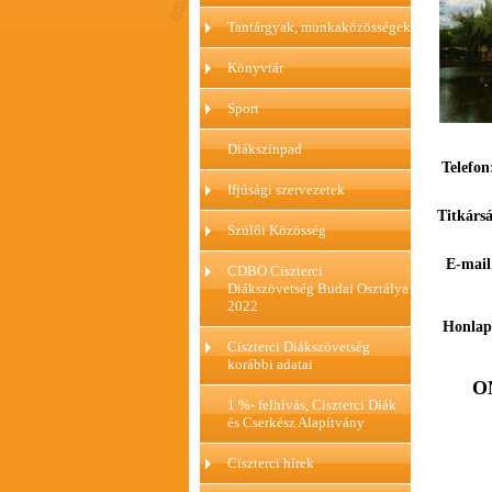
Tantárgyak, munkaközösségek
Könyvtár
Sport
Diákszínpad
Telefon:
Ifjúsági szervezetek
Titkársá
Szülői Közösség
E-mai
CDBO Ciszterci
Diákszövetség Budai Osztálya
2022
Honla
Ciszterci Diákszövetség
korábbi adatai
OM
1 %- felhívás, Ciszterci Diák
és Cserkész Alapítvány
Ciszterci hírek