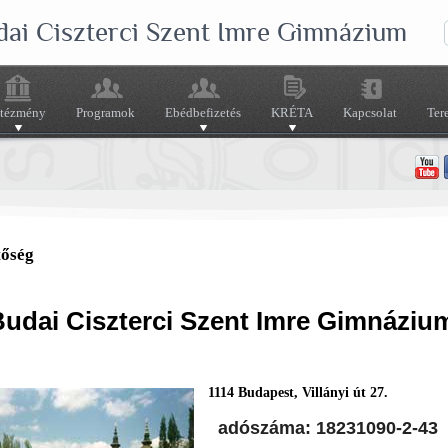
dai Ciszterci Szent Imre Gimnázium
ntézmény
Programok
Ebédbefizetés
KRÉTA
Kapcsolat
Ter
tőség
udai Ciszterci Szent Imre Gimnáziu
1
114 Budapest, Villányi út 27.
adószáma: 18231090-2-43