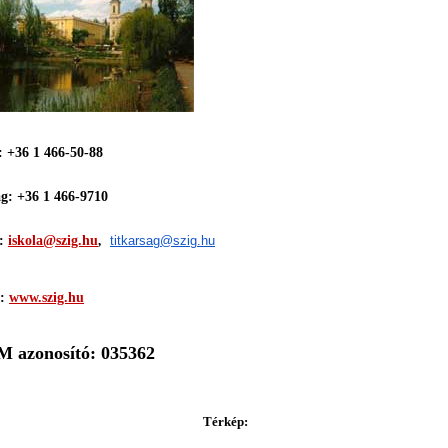
 +36 1 466-50-88
g: +36 1 466-9710
l:
iskola@szig.hu
titkarsag@szig.hu
,
p:
www.szig.hu
 azonosító: 035362
Térkép: