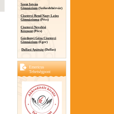
Szent István
Gimnázium
(Székesfehérvár)
Ciszterci Rend Nagy Lajos
Gimnáziuma
(Pécs)
Ciszterci Nevelési
Központ
(Pécs)
Gárdonyi Géza Ciszterci
Gimnázium
(Eger)
Dallasi Apátság
(Dallas)
Emericus
Tehetségpont