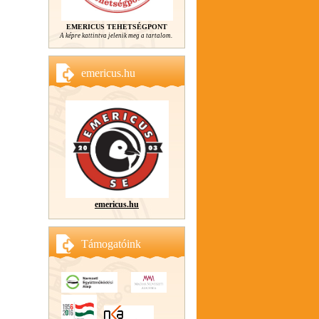
EMERICUS TEHETSÉGPONT
A képre kattintva jelenik meg a tartalom.
emericus.hu
emericus.hu
Támogatóink