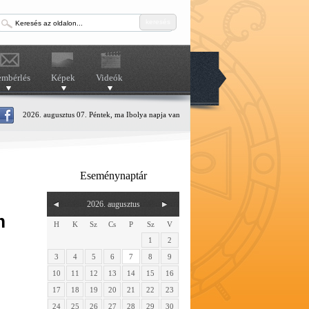
keresés
embérlés
Képek
Videók
2026. augusztus 07. Péntek, ma Ibolya napja van
Eseménynaptár
2026. augusztus
m
H
K
Sz
Cs
P
Sz
V
1
2
3
4
5
6
7
8
9
10
11
12
13
14
15
16
17
18
19
20
21
22
23
24
25
26
27
28
29
30