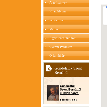
Alapítványok
Hírarchívum
Sajtószoba
Média
Ügyintézés, mit hol?
Gyermekvédelem
Oldaltérkép
Gondolatok Szent
Bernáttól
Gondolatok
Szent Bernáttól
minden napra
Facebook-on is