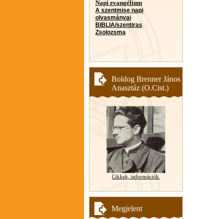
Napi evangélium
A szentmise napi
olvasmányai
BIBLIA/szentiras
Zsolozsma
Boldog Brenner János
Anasztáz (O.Cist.)
Cikkek, információk
Megjelent