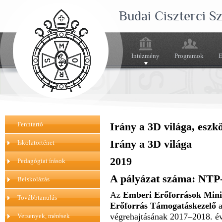
Budai Ciszterci 
Intézmény
Programok
E
Fenntartó
Irány a 3D világa, eszk
Irány a 3D világa
Iskolatörténet
2019
Pedagógiai írások
A pályázat száma: NTP
Beiskolázás
Az
Emberi Erőforrások Min
Továbbtanulás
Erőforrás Támogatáskezelő
végrehajtásának 2017–2018. év
Versenyek, mérések