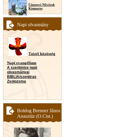
Ciszterci Nővérek
Kismaros
Napi olvasmány
Taizéi közösség
Napi evangélium
A szentmise napi
olvasmányai
BIBLIA/szentiras
Zsolozsma
Boldog Brenner János
Anasztáz (O.Cist.)