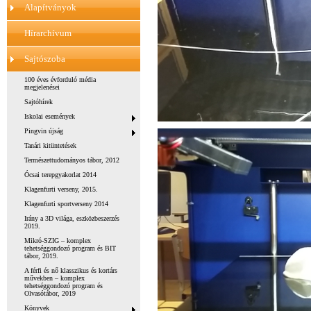
Alapítványok
Hírarchívum
Sajtószoba
100 éves évforduló média
megjelenései
Sajtóhírek
Iskolai események
Pingvin újság
Tanári kitüntetések
Természettudományos tábor, 2012
Ócsai terepgyakorlat 2014
Klagenfurti verseny, 2015.
Klagenfurti sportverseny 2014
Irány a 3D világa, eszközbeszerzés
2019.
Mikró-SZIG – komplex
tehetséggondozó program és BIT
tábor, 2019.
A férfi és nő klasszikus és kortárs
művekben – komplex
tehetséggondozó program és
Olvasótábor, 2019
Könyvek