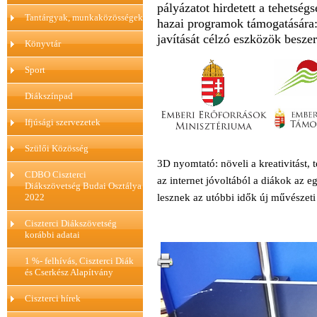
pályázatot hirdetett
a tehetségs
Tantárgyak, munkaközösségek
hazai programok támogatására:
javítását célzó eszközök besze
Könyvtár
Sport
Diákszínpad
Ifjúsági szervezetek
Szülői Közösség
3D nyomtató: növeli a kreativitást, 
CDBO Ciszterci
az internet jóvoltából a diákok az 
Diákszövetség Budai Osztálya
2022
lesznek az utóbbi idők új művészeti 
Ciszterci Diákszövetség
korábbi adatai
1 %- felhívás, Ciszterci Diák
és Cserkész Alapítvány
Ciszterci hírek