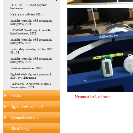
EGYH-KCP-15-0613 pályázati
beszámoló
Határtalanul pályázat 2021.
Egyházi közösségi célú programok
támogatása, 2021.
HAT-19-01 Tanulmányi kirándulás
hetedikeseknek, 2022.
Egyházi közösségi célú programok
támogatása, 2022.
Ludas Matyi előadás, október 2022.
21., 24.
Egyházi közösségi célú programok
támogatása, 2023.
Partiumi kirándulás, 2023.
Egyházi közösségi célú programok
2024. évi támogatása
Határtalanul! A cipszerek földjén a
Szepességben, 2024.
Média
Nyomtatható változat
Ügyintézés, mit hol?
Gyermekvédelem
Oldaltérkép