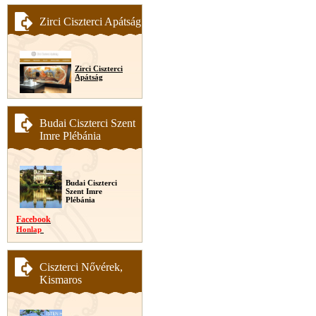
Zirci Ciszterci Apátság
Zirci Ciszterci
Apátság
Budai Ciszterci Szent
Imre Plébánia
Budai Ciszterci
Szent Imre
Plébánia
Facebook
Honlap
Ciszterci Nővérek,
Kismaros