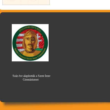
Száz éve alapították a Szent Imre
Gimná
zi
umot