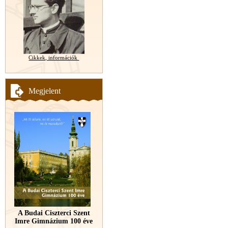
Cikkek, információk
Megjelent
A Budai Ciszterci Szent
Imre Gimnázium 100 éve