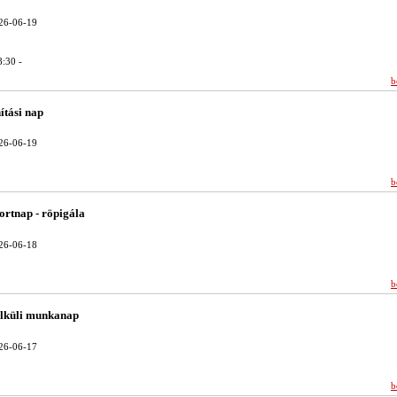
26-06-19
:30 -
b
nítási nap
26-06-19
b
portnap - röpigála
26-06-18
b
élküli munkanap
26-06-17
b