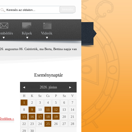
keresés
embérlés
Képek
Videók
6. augusztus 06. Csütörtök, ma Berta, Bettina napja van
Eseménynaptár
2026. június
H
K
Sz
Cs
P
Sz
V
1
2
3
4
5
6
7
8
9
10
11
12
13
14
15
16
17
18
19
20
21
ővebben »
22
23
24
25
26
27
28
29
30