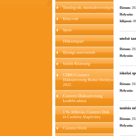
Tantárgyak, munkaközösségek
Dátum:
20
Helyszín:
Könyvtár
Időpont:
08
Sport
utolsó ta
Diákszínpad
Dátum:
20
Ifjúsági szervezetek
Helyszín:
Szülői Közösség
iskolai s
CDBO Ciszterci
Diákszövetség Budai Osztálya
Dátum:
20
2022
Helyszín:
Ciszterci Diákszövetség
korábbi adatai
tanítás n
1 %- felhívás, Ciszterci Diák
és Cserkész Alapítvány
Dátum:
20
Helyszín:
Ciszterci hírek