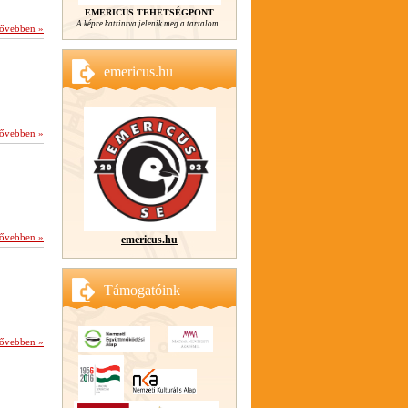
EMERICUS TEHETSÉGPONT
A képre kattintva jelenik meg a tartalom.
ővebben »
emericus.hu
ővebben »
ővebben »
emericus.hu
Támogatóink
ővebben »