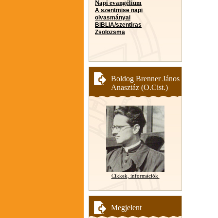
Napi evangélium
A szentmise napi
olvasmányai
BIBLIA/szentiras
Zsolozsma
Boldog Brenner János
Anasztáz (O.Cist.)
Cikkek, információk
Megjelent