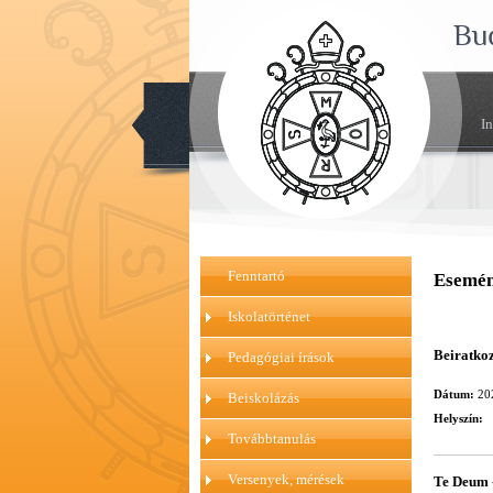
Bu
I
Fenntartó
Esemén
Iskolatörténet
Beiratko
Pedagógiai írások
Dátum:
20
Beiskolázás
Helyszín:
Továbbtanulás
Versenyek, mérések
Te Deum -