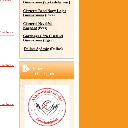
Gimnázium
(Székesfehérvár)
Ciszterci Rend Nagy Lajos
Gimnáziuma
(Pécs)
Ciszterci Nevelési
Központ
(Pécs)
ővebben »
Gárdonyi Géza Ciszterci
Gimnázium
(Eger)
Dallasi Apátság
(Dallas)
ővebben »
Emericus
Tehetségpont
ővebben »