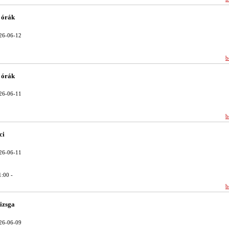
t órák
26-06-12
b
t órák
26-06-11
b
ci
26-06-11
:00 -
b
izsga
26-06-09