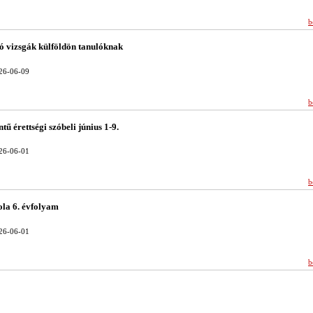
b
ó vizsgák külföldön tanulóknak
26-06-09
b
tű érettségi szóbeli június 1-9.
26-06-01
b
ola 6. évfolyam
26-06-01
b