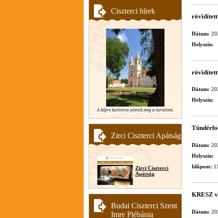
Ciszterci hírek
rövidítet
Dátum:
20
Helyszín:
rövidítet
Dátum:
20
Helyszín:
A képre kattintva jelenik meg a tartalom.
Tündérfo
Zirci Ciszterci Apátság
Dátum:
20
Helyszín:
Időpont:
11
Zirci Ciszterci
Apátság
KRESZ v
Budai Ciszterci Szent
Dátum:
20
Imre Plébánia