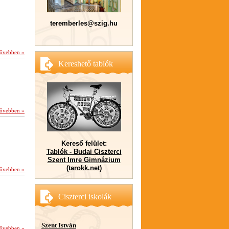
teremberles@szig.hu
ővebben »
Kereshető tablók
ővebben »
Kereső felület:
Tablók - Budai Ciszterci
Szent Imre Gimnázium
(tarokk.net)
ővebben »
Ciszterci iskolák
Szent István
ővebben »