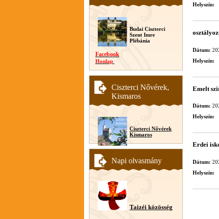
Helyszín:
Budai Ciszterci
osztályoz
Szent Imre
Plébánia
Dátum:
20
Facebook
Helyszín:
Honlap
Ciszterci Nővérek,
Emelt szin
Kismaros
Dátum:
20
Helyszín:
Ciszterci Nővérek
Kismaros
Erdei isk
Napi olvasmány
Dátum:
20
Helyszín:
Taizéi közösség