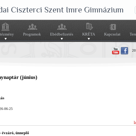
dai Ciszterci Szent Imre Gimnázium
ntézmény
Programok
Ebédbefizetés
KRÉTA
Kapcsolat
Ter
202
ynaptár (június)
zás
26-06-25
b
 évzáró, ünneplő