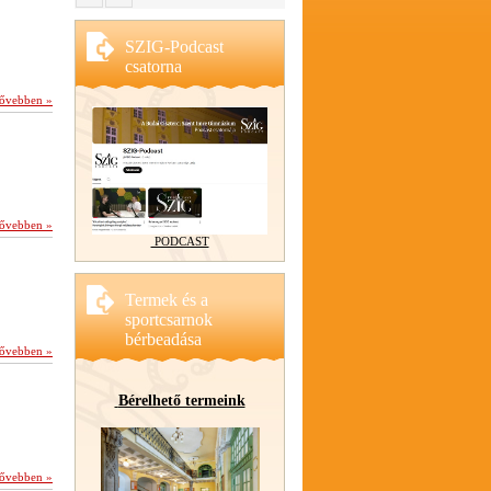
SZIG-Podcast
csatorna
ővebben »
ővebben »
PODCAST
Termek és a
sportcsarnok
bérbeadása
ővebben »
Bérelhető termeink
ővebben »