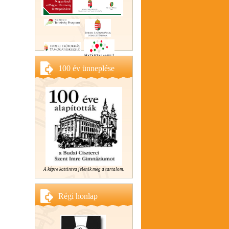
100 év ünneplése
A képre kattintva jelenik meg a tartalom.
Régi honlap