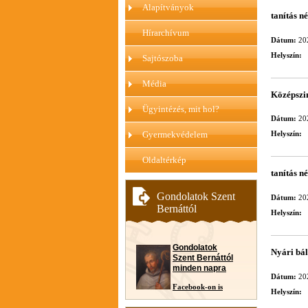
Alapítványok
tanítás n
Hírarchívum
Dátum:
20
Helyszín:
Sajtószoba
Média
Középszin
Ügyintézés, mit hol?
Dátum:
20
Gyermekvédelem
Helyszín:
Oldaltérkép
tanítás n
Gondolatok Szent
Dátum:
20
Bernáttól
Helyszín:
Gondolatok
Nyári bá
Szent Bernáttól
minden napra
Dátum:
20
Facebook-on is
Helyszín: