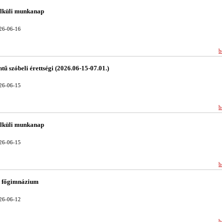
élküli munkanap
26-06-16
b
tű szóbeli érettségi (2026.06-15-07.01.)
26-06-15
b
élküli munkanap
26-06-15
b
l főgimnázium
26-06-12
b