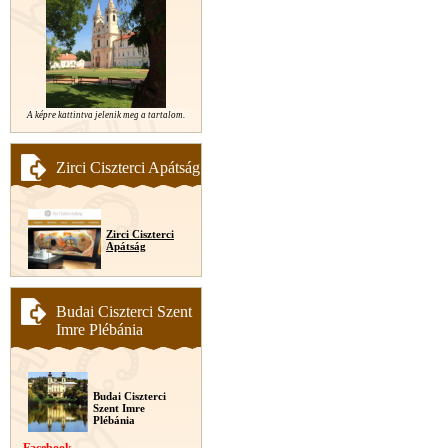
A képre kattintva jelenik meg a tartalom.
Zirci Ciszterci Apátság
Zirci Ciszterci
Apátság
Budai Ciszterci Szent
Imre Plébánia
Budai Ciszterci
Szent Imre
Plébánia
Facebook