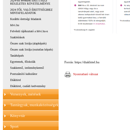
2024-től érvényes ÉRETTSÉGI
RÉSZLETES KÖVETELMÉNYE
2024-TŐL VALÓ ÉRETTSÉGIHEZ
MINTAFELADATOK
Korábbi érettségi feladatok
felvi.hu
Felvételi tájékoztató a felvi.hu-n
Szakleírások
Összes szak listája (alapképzés)
Összes szak listája (osztatlan képzés)
Tanárképzés
Egyetemek, főiskolák
Forrás: https://diakhitel.hu
Szakkereső, intézménykereső
Pontszámító kalkulátor
Nyomtatható változat
Diákhitel
Diákhitel, családi kedvezmény
Versenyek, mérések
Tantárgyak, munkaközösségek
Könyvtár
Sport