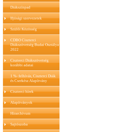
Diákszínpad
Ifjúsági szervezetek
Szülői Közösség
CDBO Ciszterci
Diákszövetség Budai Osztálya
2022
Ciszterci Diákszövetség
korábbi adatai
1 %- felhívás, Ciszterci Diák
és Cserkész Alapítvány
Ciszterci hírek
Alapítványok
Hírarchívum
Sajtószoba