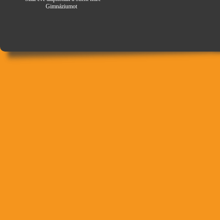
Gimná
zi
umot