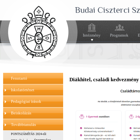
Budai Ciszterci 
Intézmény
Programok
E
Fenntartó
Diákhitel, családi kedvezmény
Iskolatörténet
Pedagógiai írások
Beiskolázás
Továbbtanulás
PONTSZÁMÍTÁS 2024-től