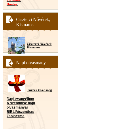
Honlap
Ciszterci Nővérek,
Kismaros
Ciszterci Nővérek
Kismaros
Napi olvasmány
Taizéi közösség
Napi evangélium
A szentmise napi
olvasmányai
BIBLIA/szentiras
Zsolozsma