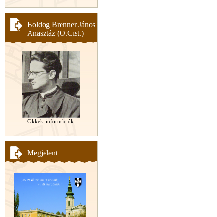
Boldog Brenner János
Anasztáz (O.Cist.)
Cikkek, információk
Megjelent