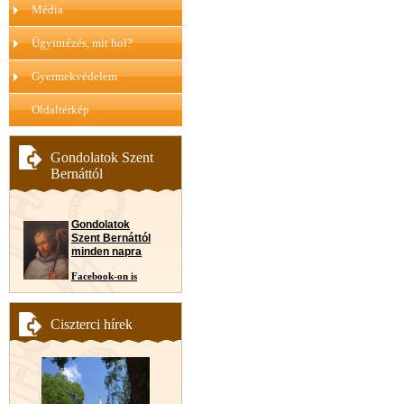
Média
Ügyintézés, mit hol?
Gyermekvédelem
Oldaltérkép
Gondolatok Szent
Bernáttól
Gondolatok
Szent Bernáttól
minden napra
Facebook-on is
Ciszterci hírek