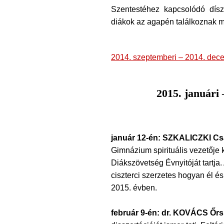
Szentestéhez kapcsolódó dísz
diákok az agapén találkoznak m
2014. szeptemberi – 2014. dece
2015. januári 
január 12-én: SZKALICZKI Cs
Gimnázium spirituális vezetője
Diákszövetség Évnyitóját tartja
ciszterci szerzetes hogyan él 
2015. évben.
február 9-én: dr. KOVÁCS Őrs