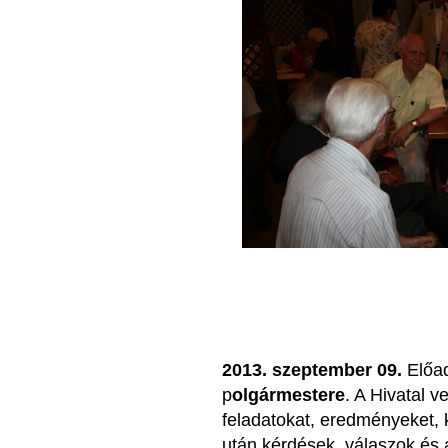
2013. szeptember 09.
Előa
p
olgármestere
. A Hivatal v
feladatokat, eredményeket, k
után kérdések, válaszok és 