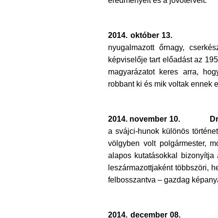
2014. október 13.
nyugalmazott őrnagy, cserkés
képviselője tart előadást az 19
magyarázatot keres arra, ho
robbant ki és mik voltak ennek
2014. november 10.
Dr
a svájci-hunok különös történe
völgyben volt polgármester, m
alapos kutatásokkal bizonyítja
leszármazottjaként többszöri, he
felbosszantva – gazdag képanyag
2014. december 08.
Karácso