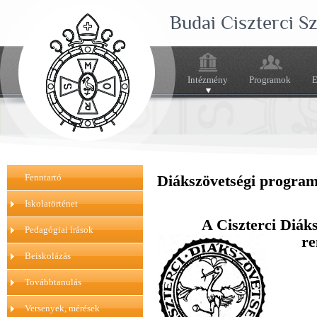
Budai Ciszterci 
Intézmény
Programok
E
Fenntartó
Diákszövetségi progra
Iskolatörténet
A Ciszterci Diák
Pedagógiai írások
re
Beiskolázás
Továbbtanulás
Versenyek, mérések