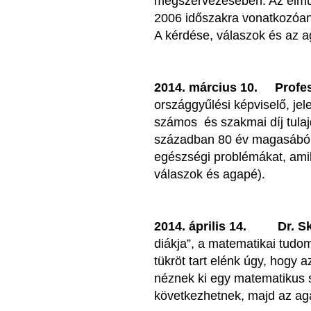
megszervezésében. Az elmúlt 
2006 időszakra vonatkozóan
A kérdése, válaszok és az a
2014. március 10.
Profes
országgyűlési képviselő, jel
számos és szakmai díj tulaj
században 80 év magasából 
egészségi problémákat, ami
válaszok és agapé).
2014. április 14.
Dr. S
diákja”, a matematikai tudom
tükröt tart elénk úgy, hogy 
néznek ki egy matematikus s
következhetnek, majd az a