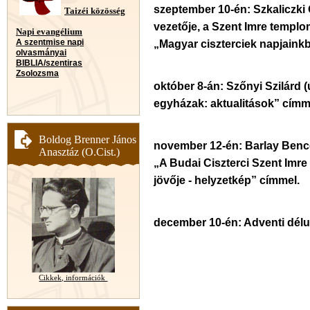
szeptember 10-én: Szkaliczki Ör
Taizéi közösség
vezetője, a Szent Imre templ
Napi evangélium
A szentmise napi
„Magyar ciszterciek napjaink
olvasmányai
BIBLIA/szentiras
Zsolozsma
október 8-án: Szőnyi Szilárd (
egyházak: aktualitások” címm
Boldog Brenner János
november 12-én: Barlay Bence 
Anasztáz (O.Cist.)
„A Budai Ciszterci Szent Imre
jövője - helyzetkép” címmel.
december 10-én: Adventi délu
Cikkek, információk