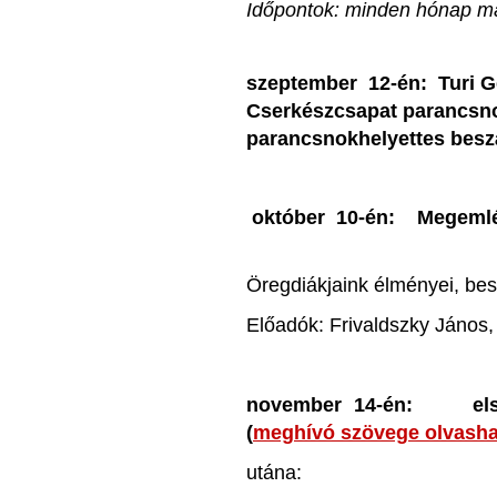
Időpontok: minden hónap má
szeptember 12-én: Turi Gel
Cserkészcsapat parancsno
parancsnokhelyettes beszá
október 10-én: Megemlék
Öregdiákjaink élményei, bes
Előadók: Frivaldszky János,
november 14-én: első
(
meghívó szövege olvasha
utána: