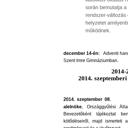
december 14-én:
Adventi hang
Szent Imre Gimnáziumban.
2014-
2014. szeptemberi
2014. szeptember 08
alelnöke
,
Országgyűlési Állam
Beve
zetőként tájékoztat b
kötődéseiről, majd ismerteti a
eredményeit és a jövőterveit.