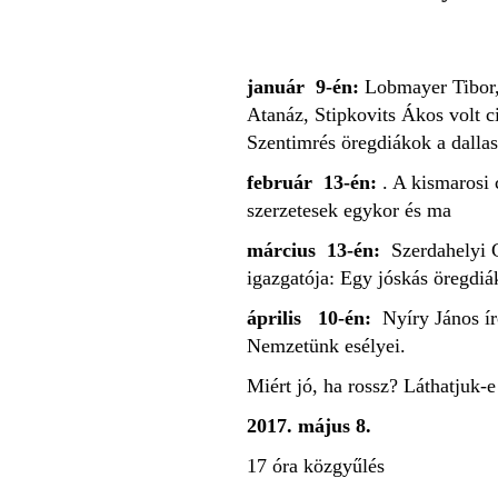
január 9-én:
Lobmayer Tibor,
Atanáz, Stipkovits Ákos volt c
Szentimrés öregdiákok a dallasi
február 13-én:
. A kismarosi 
szerzetesek egykor és ma
március 13-én:
Szerdahelyi 
igazgatója: Egy jóskás öregdiá
április 10-én:
Nyíry János í
Nemzetünk esélyei.
Miért jó, ha rossz? Láthatjuk-e
2017. május 8.
17 óra közgyűlés