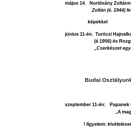
május 14.
Nuridsány Zoltánné
Zoltán (é. 1944) fest
képekkel
június 11-én.
Turóczi Hajnalk
(é.1956) és
Rozg
„
Cserkészet egy
Budai Osztályunk 
szeptember 11-én: Papanek 
„A magyar
!
figyelem: kivételesen