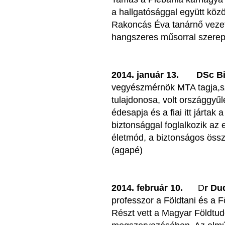
a hallgatósággal együtt köz
Rakoncás Éva tanárnő vezet
hangszeres műsorral szerep
2014. január 13.
DSc Bi
vegyészmérnök MTA tagja,s
tulajdonosa, volt országgyűl
édesapja és a fiai itt járta
biztonsággal foglalkozik az
életmód, a biztonságos öss
(agapé)
2014. február 10.
D
r Du
professzor a Földtani és a F
Részt vett a Magyar Földtu