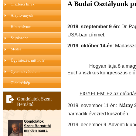
A Budai Osztályunk pr
Ciszterci hírek
Alapítványok
2019. szeptember 9-én
:
Dr. Pa
Hírarchívum
USA-ban címmel.
Sajtószoba
2019. október 14-én
:
Madasszer
Média
Ügyintézés, mit hol?
Hogyan látja ő a mag
Gyermekvédelem
Eucharisztikus kongresszus elő
Oldaltérkép
FIGYELEM: Ez az előadás
Gondolatok Szent
Bernáttól
2019. november 11-én:
Náray 
harmadik évezred küszöbén.
Gondolatok
2019. december 9. Adventi klub
Szent Bernáttól
minden napra