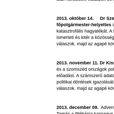
2013. október 14.
Dr Sze
főpolgármester-helyettes
ú
katasztrofális hagyatékát. A 
ismerteti és kitér a közössé
válaszok, majd az agapé köv
2013. november 11.
Dr Ki
és a szomszéd országok polit
előadást. A számszerű adato
politikai döntések igazolásá
válaszok, majd az agapé köv
2013. december 09.
Adventi
Tamás a Plébánia karnagya ő