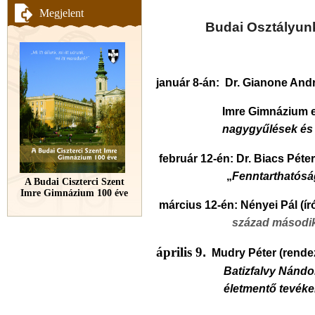
Megjelent
Budai Osztályunk
január 8-án: Dr. Gianone And
Imre Gimnázium 
nagygyűlések és 
február 12-én: Dr. Biacs Péter
„
Fenntarthatósá
A Budai Ciszterci Szent
Imre Gimnázium 100 éve
március 12-én: Nényei Pál
(ír
század második felén
április 9
.
Mudry Péter
(rendez
Batizfalvy Nándor
életmentő tevéken