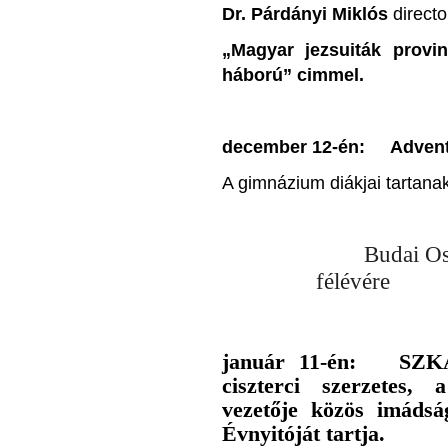
Dr. Párdányi Miklós
directo
„Magyar jezsuiták provi
háború” cimmel.
december 12-én: Advent
A gimnázium diákjai tartana
Budai Os
félévére
j
anuár 11-én: SZK
ciszterci szerzetes,
vezetője közös imádsá
Évnyitóját tartja.