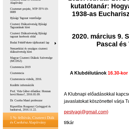
Alapítvány
kutatótanár: Hogy
Ciszternet projekt, NTP-TFV-19-
1938-as Eucharis
0089
Ifjúsági Tagozat vezetősége
Ciszterci Diákszövetség Ifjúsági
Tagozatának hírei
Ciszterci Diákszövetség Ifjúsági
2020. március 9. 
tagozat facebook oldal
Pascal és 
Budai FehérFekete tájékoztató lap
Nemzetközi és országos ciszterci
diákszövetség hírei
Magyar Ciszterci Diákok Szövetsége
(MCDSZ)
Ciszterencia 2019
A Klubdélutánok
16.30-ko
Ciszterencia
Cisztercencia videók, 2016.
Korábbi információk
Prof. Vida Gábor előadása: Honnan
A Klubnapi előadásokkal kapcso
hová Homo?, 2016.05.09.
javaslatokat köszönettel várja
Dr. Csorba Manó professzor
Riportfilm Rozgonyi Györggyel és
barátaival, 2016.11.22.
pestyagi@gmail.com)
1 %- felhívás, Ciszterci Diák
titkár
és Cserkész Alapítvány