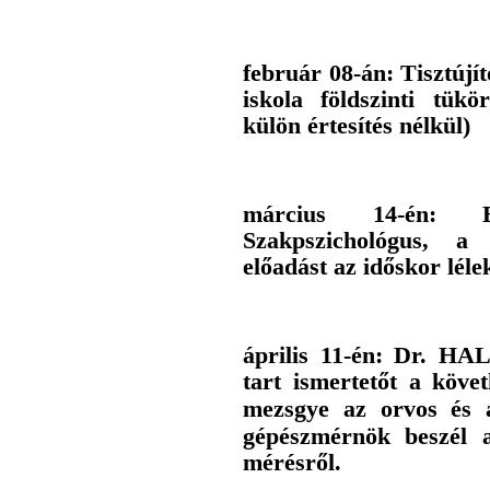
február 08-án: Tisztújí
iskola földszinti tü
külön értesítés nélkül)
március 14-én: 
Szakpszichológus, a
előadást az időskor léle
április 11-én: Dr. H
tart ismertetőt a köve
mezsgye az orvos és
gépészmérnök beszél 
mérésről.