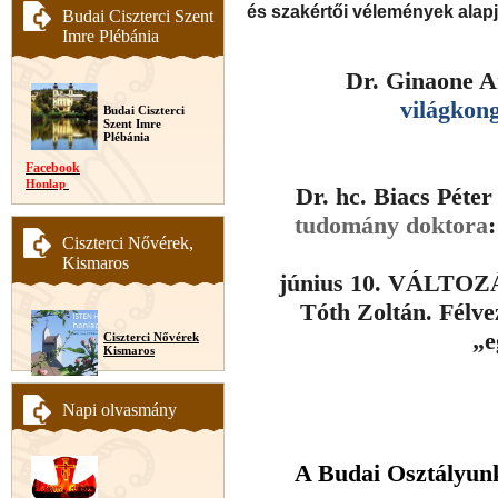
és szakértői vélemények alapj
Budai Ciszterci Szent
Imre Plébánia
Dr. Ginaone 
világkon
Budai Ciszterci
Szent Imre
Plébánia
Facebook
Honlap
Dr. hc. Biacs Péte
tudomány doktora
Ciszterci Nővérek,
Kismaros
június 10. VÁLTOZ
Tóth Zoltán. Félvez
„e
Ciszterci Nővérek
Kismaros
Napi olvasmány
A Budai Osztályunk