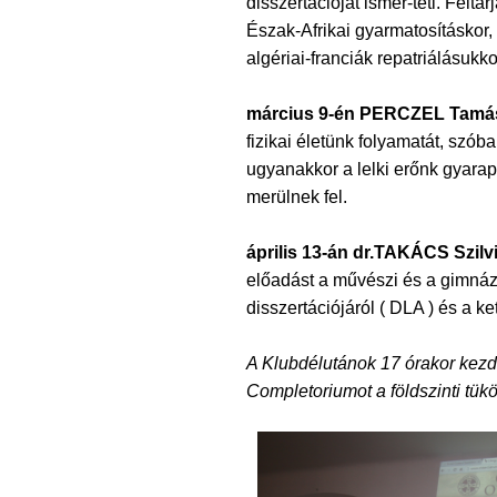
disszertációját ismer-teti. Felt
Észak-Afrikai gyarmatosításkor,
algériai-franciák repatriálásukkor
március 9-én PERCZEL Tamás 
fizikai életünk folyamatát, szóba
ugyanakkor a lelki erőnk gyarap
merülnek fel.
április 13-án dr.TAKÁCS Szilv
előadást a művészi és a gimnázi
disszertációjáról ( DLA ) és a ke
A Klubdélutánok 17 órakor kezdő
Completoriumot a földszinti tük