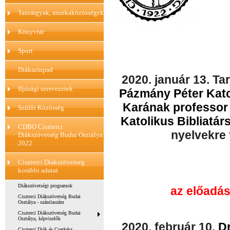
Tantárgyak, munkaközösségek
Könyvtár
Sport
Diákszínpad
2020. január 13. Ta
Ifjúsági szervezetek
Pázmány Péter Kat
Karának professor
Szülői Közösség
Katolikus Bibliatár
CDBO Ciszterci
nyelvekre
Diákszövetség Budai Osztálya
2022
Ciszterci Diákszövetség
korábbi adatai
Diákszövetségi programok
az előadás
Ciszterci Diákszövetség Budai
Osztálya - számlaszám
Ciszterci Diákszövetség Budai
Osztálya, képviselők
2020. február 10.
Dr
Ciszterci Diák és Cserkész