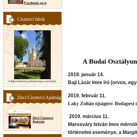
Facebook-on is
Ciszterci hírek
A Budai Osztályunk
2019. január 14.
Baji Lázár Imre író (orvos, eg
A képre kattintva jelenik meg a tartalom.
2019. február 11.
Zirci Ciszterci Apátság
Laky Zoltán újságíró: Budapest 
2019. március 11.
Zirci Ciszterci
Apátság
Marosváry István Imre mérnök
történelmi eseménye, a Margi