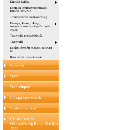
Digitális kultúra
Komplex természettudományos
felmérő 2025/2026
Természetbúvár munkaközösség
Biológia, kémia, földrajz,
természtismeret osztályozóvizsgák
anyaga
Testnevelés munkaközösség
Testnevelés
Korábbi érettségi feladatok az oh.hu-
ról
Katolikus hit- és erkölcstan
Könyvtár
Sport
Diákszínpad
Ifjúsági szervezetek
Szülői Közösség
CDBO Ciszterci
Diákszövetség Budai Osztálya
2022