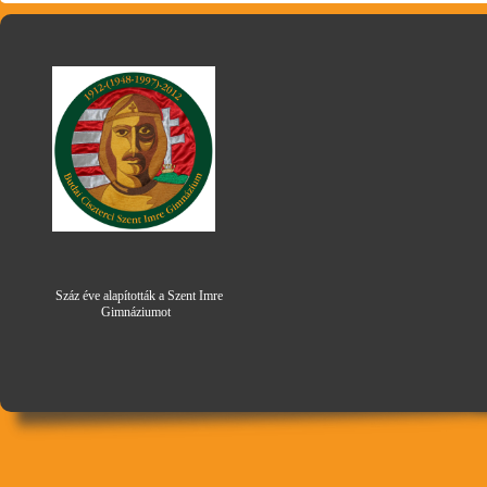
Száz éve alapították a Szent Imre
Gimná
zi
umot