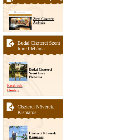
Zirci Ciszterci
Apátság
Budai Ciszterci Szent
Imre Plébánia
Budai Ciszterci
Szent Imre
Plébánia
Facebook
Honlap
Ciszterci Nővérek,
Kismaros
Ciszterci Nővérek
Kismaros