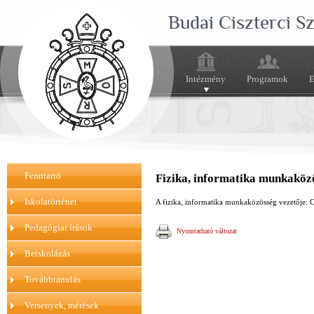
Budai Ciszterci 
Intézmény
Programok
E
Fenntartó
Fizika, informatika munkaköz
Iskolatörténet
A fizika, informatika munkaközösség vezetője: C
Pedagógiai írások
Nyomtatható változat
Beiskolázás
Továbbtanulás
Versenyek, mérések