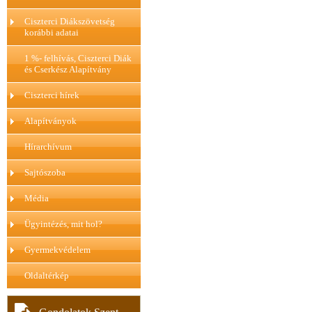
Ciszterci Diákszövetség
korábbi adatai
1 %- felhívás, Ciszterci Diák
és Cserkész Alapítvány
Ciszterci hírek
Alapítványok
Hírarchívum
Sajtószoba
Média
Ügyintézés, mit hol?
Gyermekvédelem
Oldaltérkép