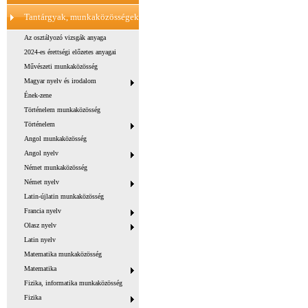
Tantárgyak, munkaközösségek
Az osztályozó vizsgák anyaga
2024-es érettségi előzetes anyagai
Művészeti munkaközösség
Magyar nyelv és irodalom
Ének-zene
Történelem munkaközösség
Történelem
Angol munkaközösség
Angol nyelv
Német munkaközösség
Német nyelv
Latin-újlatin munkaközösség
Francia nyelv
Olasz nyelv
Latin nyelv
Matematika munkaközösség
Matematika
Fizika, informatika munkaközösség
Fizika