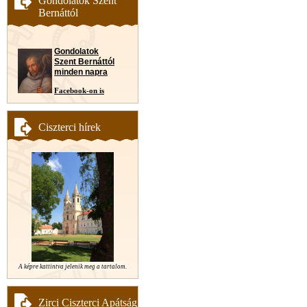
Gondolatok Szent
Bernáttól
Gondolatok
Szent Bernáttól
minden napra
Facebook-on is
Ciszterci hírek
A képre kattintva jelenik meg a tartalom.
Zirci Ciszterci Apátság