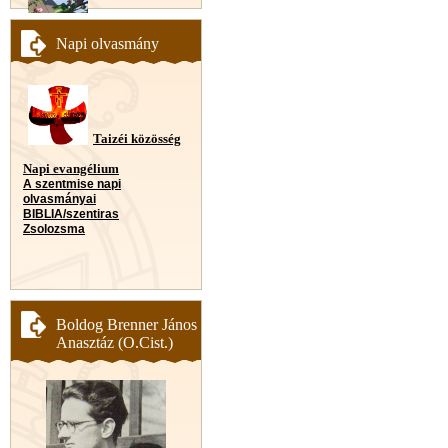
Napi olvasmány
Taizéi közösség
Napi evangélium
A szentmise napi
olvasmányai
BIBLIA/szentiras
Zsolozsma
Boldog Brenner János
Anasztáz (O.Cist.)