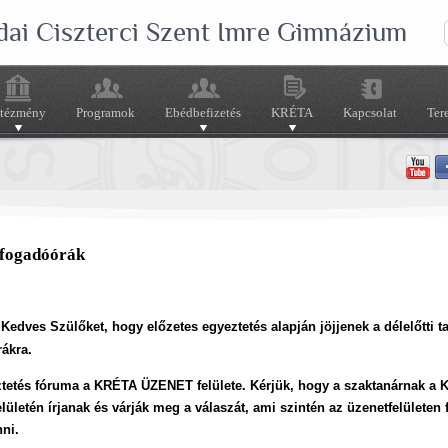
dai Ciszterci Szent Imre Gimnázium
ntézmény
Programok
Ebédbefizetés
KRÉTA
Kapcsolat
Ter
 fogadóórák
 Kedves Szülőket, hogy előzetes egyeztetés alapján jöjjenek a délelőtti t
ákra.
tetés fóruma a KRÉTA ÜZENET felülete. Kérjük, hogy a szaktanárnak a
elületén írjanak és várják meg a válaszát, ami szintén az üzenetfelületen 
ni.