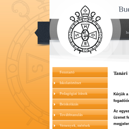
Bu
I
Fenntartó
Tanári
Iskolatörténet
Pedagógiai írások
Kérjük a
fogadóór
Beiskolázás
Az egyez
Továbbtanulás
üzenet f
megjelen
Versenyek, mérések