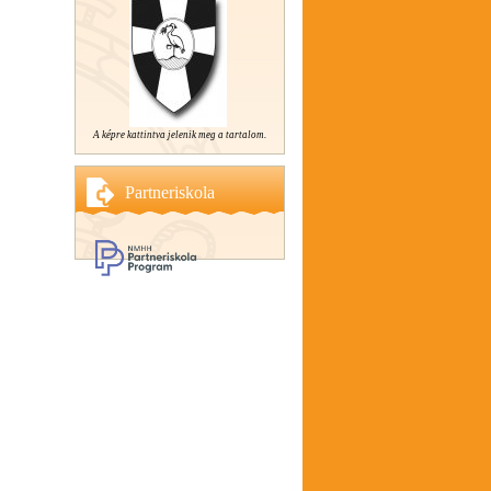
A képre kattintva jelenik meg a tartalom.
Partneriskola