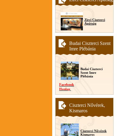
Zirci Ciszterci
Apátság
Budai Ciszterci Szent
Imre Plébánia
Budai Ciszterci
Szent Imre
Plébánia
Facebook
Honlap
Ciszterci Nővérek,
Kismaros
Ciszterci Nővérek
Kismaros