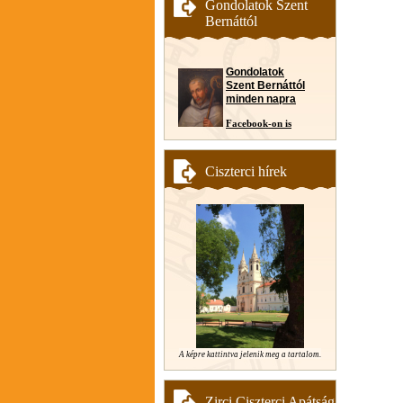
Gondolatok Szent
Bernáttól
Gondolatok
Szent Bernáttól
minden napra
Facebook-on is
Ciszterci hírek
A képre kattintva jelenik meg a tartalom.
Zirci Ciszterci Apátság