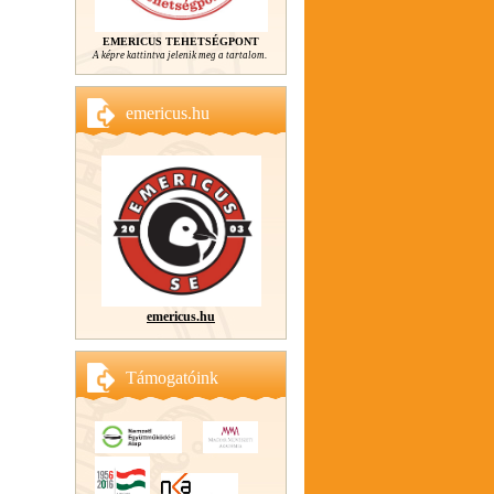
EMERICUS TEHETSÉGPONT
A képre kattintva jelenik meg a tartalom.
emericus.hu
emericus.hu
Támogatóink