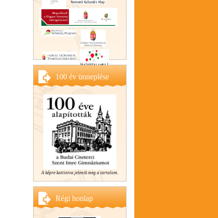
100 év ünneplése
A képre kattintva jelenik meg a tartalom.
Régi honlap