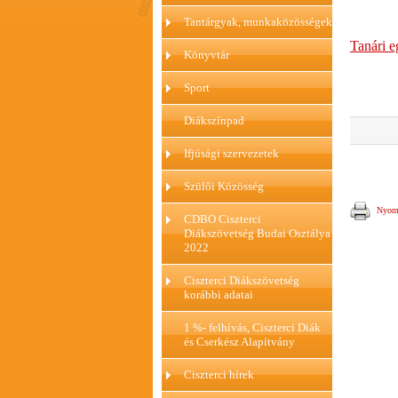
Tantárgyak, munkaközösségek
Tanári 
Könyvtár
Sport
Diákszínpad
Ifjúsági szervezetek
Szülői Közösség
Nyomt
CDBO Ciszterci
Diákszövetség Budai Osztálya
2022
Ciszterci Diákszövetség
korábbi adatai
1 %- felhívás, Ciszterci Diák
és Cserkész Alapítvány
Ciszterci hírek