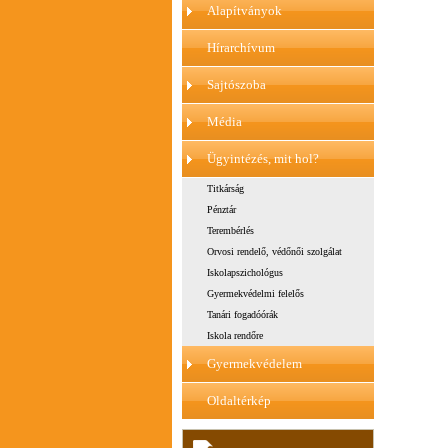
Alapítványok
Hírarchívum
Sajtószoba
Média
Ügyintézés, mit hol?
Titkárság
Pénztár
Terembérlés
Orvosi rendelő, védőnői szolgálat
Iskolapszichológus
Gyermekvédelmi felelős
Tanári fogadóórák
Iskola rendőre
Gyermekvédelem
Oldaltérkép