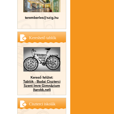
teremberles@szig.hu
Kereshető tablók
Kereső felület:
Tablók - Budai Ciszterci
Szent Imre Gimnázium
(tarokk.net)
Ciszterci iskolák