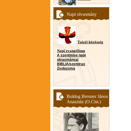
Napi olvasmány
Taizéi közösség
Napi evangélium
A szentmise napi
olvasmányai
BIBLIA/szentiras
Zsolozsma
Boldog Brenner János
Anasztáz (O.Cist.)