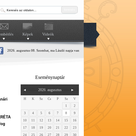
keresés
embérlés
Képek
Videók
2026. augusztus 08. Szombat, ma László napja van
Eseménynaptár
2026. augusztus
H
K
Sz
Cs
P
Sz
V
anári
1
2
3
4
5
6
7
8
9
 KRÉTA
10
11
12
13
14
15
16
fog
17
18
19
20
21
22
23
24
25
26
27
28
29
30