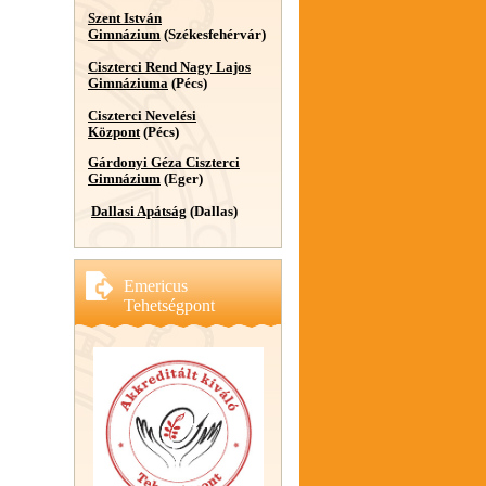
Szent István
Gimnázium
(Székesfehérvár)
Ciszterci Rend Nagy Lajos
Gimnáziuma
(Pécs)
Ciszterci Nevelési
Központ
(Pécs)
Gárdonyi Géza Ciszterci
Gimnázium
(Eger)
Dallasi Apátság
(Dallas)
Emericus
Tehetségpont