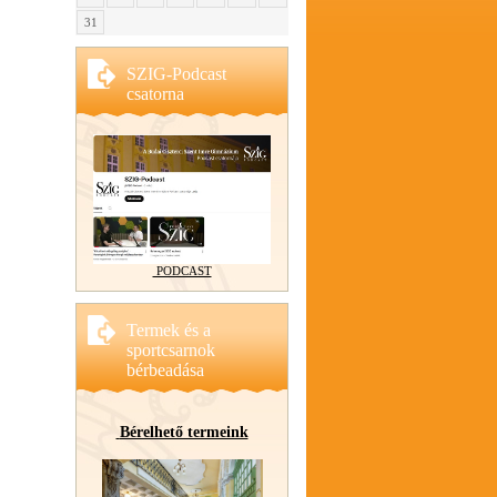
31
SZIG-Podcast
csatorna
PODCAST
Termek és a
sportcsarnok
bérbeadása
Bérelhető termeink