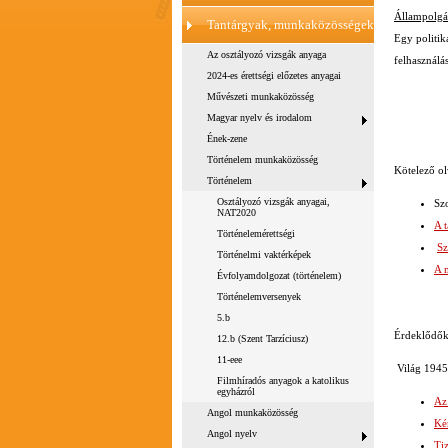
Állampolgár
Tantárgyak, munkaközösségek
Egy politi
Az osztályozó vizsgák anyaga
felhasználá
2024-es érettségi előzetes anyagai
Művészeti munkaközösség
Magyar nyelv és irodalom
Ének-zene
Történelem munkaközösség
Kötelező o
Történelem
Osztályozó vizsgák anyagai,
Sz
NAT2020
A 
Történelemérettségi
Sz
Történelmi vaktérképek
A 
Évfolyamdolgozat (történelem)
Történelemversenyek
5.b
Érdeklődők
12.b (Szent Tarzíciusz)
11-eee
Világ 194
Filmhíradós anyagok a katolikus
egyházról
Az 
Angol munkaközösség
Ké
Angol nyelv
Ti