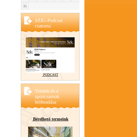
31
SZIG-Podcast
csatorna
PODCAST
Termek és a
sportcsarnok
bérbeadása
Bérelhető termeink