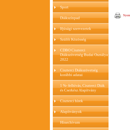
Sport
Nyomt
Diákszínpad
Ifjúsági szervezetek
Szülői Közösség
CDBO Ciszterci
Diákszövetség Budai Osztálya
2022
Ciszterci Diákszövetség
korábbi adatai
1 %- felhívás, Ciszterci Diák
és Cserkész Alapítvány
Ciszterci hírek
Alapítványok
Hírarchívum