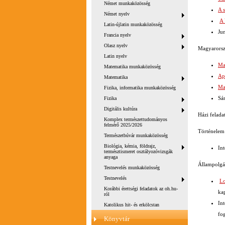
Német munkaközösség
A 
Német nyelv
A 
Latin-újlatin munkaközösség
Ju
Francia nyelv
Olasz nyelv
Magyarors
Latin nyelv
Ma
Matematika munkaközösség
Ap
Matematika
Ma
Fizika, informatika munkaközösség
Sá
Fizika
Digitális kultúra
Házi feladat
Komplex természettudományos
felmérő 2025/2026
Történelem
Természetbúvár munkaközösség
Biológia, kémia, földrajz,
Int
természtismeret osztályozóvizsgák
anyaga
Állampolgár
Testnevelés munkaközösség
Testnevelés
Lo
Korábbi érettségi feladatok az oh.hu-
ka
ról
In
Katolikus hit- és erkölcstan
fo
Könyvtár