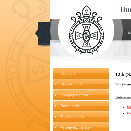
Bu
I
Fenntartó
12.b (S
Iskolatörténet
12.b (Szent
Pedagógiai írások
Történelem 
Beiskolázás
Ére
Ére
Továbbtanulás
Versenyek, mérések