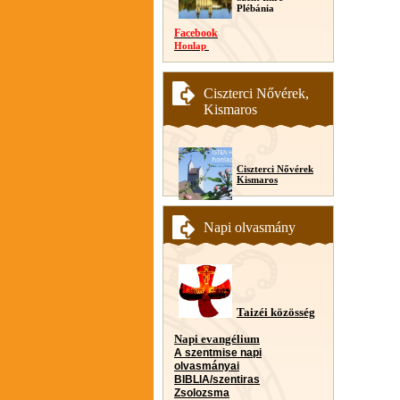
Plébánia
Facebook
Honlap
Ciszterci Nővérek,
Kismaros
Ciszterci Nővérek
Kismaros
Napi olvasmány
Taizéi közösség
Napi evangélium
A szentmise napi
olvasmányai
BIBLIA/szentiras
Zsolozsma