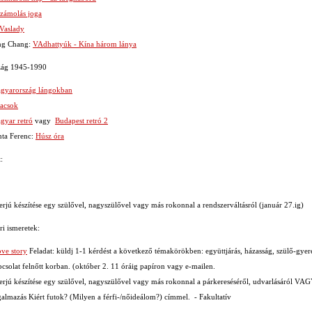
számolás joga
Vaslady
ng Chang:
VAdhattyúk - Kína három lánya
zág 1945-1990
gyarország lángokban
acsok
gyar retró
vagy
Budapest retró 2
nta Ferenc:
Húsz óra
:
erjú készítése egy szülővel, nagyszülővel vagy más rokonnal a rendszerváltásról (január 27.ig)
i ismeretek:
ve story
Feladat: küldj 1-1 kérdést a következő témakörökben: együttjárás, házasság, szülő-gyer
pcsolat felnőtt korban. (október 2. 11 óráig papíron vagy e-mailen.
terjú készítése egy szülővel, nagyszülővel vagy más rokonnal a párkereséséről, udvarlásáról VA
galmazás Kiért futok? (Milyen a férfi-/nőideálom?) címmel. - Fakultatív