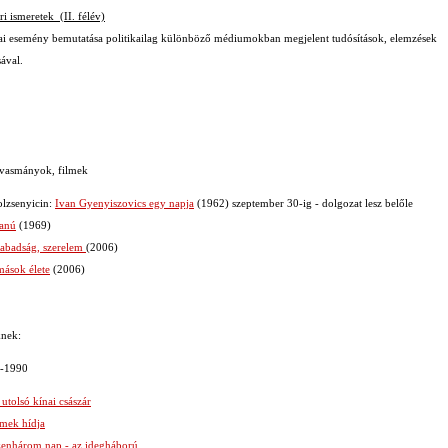
i ismeretek (II. félév)
kai esemény bemutatása politikailag különböző médiumokban megjelent tudósítások, elemzések
sával.
lvasmányok, filmek
olzsenyicin:
Ivan Gyenyiszovics egy napja
(1962) szeptember 30-ig - dolgozat lesz belőle
tanú
(1969)
abadság, szerelem
(2006)
mások élete
(2006)
nek:
5-1990
utolsó kínai császár
mek hídja
zenhárom nap - az idegháború