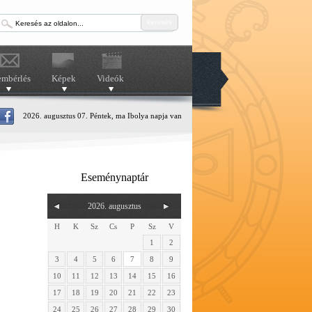
keresés
embérlés
Képek
Videók
2026. augusztus 07. Péntek, ma Ibolya napja van
Eseménynaptár
2026. augusztus
H
K
Sz
Cs
P
Sz
V
1
2
3
4
5
6
7
8
9
10
11
12
13
14
15
16
17
18
19
20
21
22
23
24
25
26
27
28
29
30