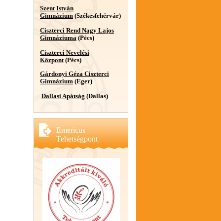
Szent István
Gimnázium
(Székesfehérvár)
Ciszterci Rend Nagy Lajos
Gimnáziuma
(Pécs)
Ciszterci Nevelési
Központ
(Pécs)
Gárdonyi Géza Ciszterci
Gimnázium
(Eger)
Dallasi Apátság
(Dallas)
Emericus
Tehetségpont