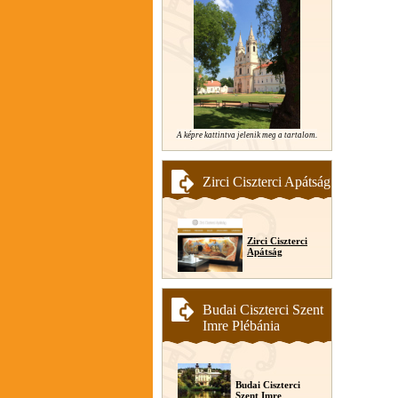
A képre kattintva jelenik meg a tartalom.
Zirci Ciszterci Apátság
Zirci Ciszterci
Apátság
Budai Ciszterci Szent
Imre Plébánia
Budai Ciszterci
Szent Imre