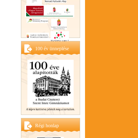
100 év ünneplése
A képre kattintva jelenik meg a tartalom.
Régi honlap