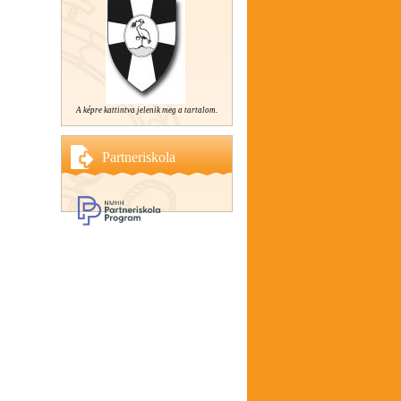
A képre kattintva jelenik meg a tartalom.
Partneriskola