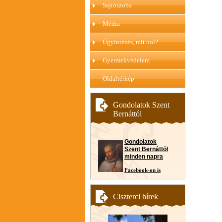
Sajtószoba
Média
Ügyintézés, mit hol?
Gyermekvédelem
Oldaltérkép
Gondolatok Szent
Bernáttól
Gondolatok
Szent Bernáttól
minden napra
Facebook-on is
Ciszterci hírek