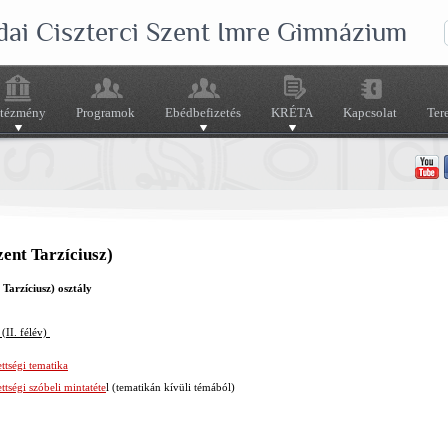
dai Ciszterci Szent Imre Gimnázium
ntézmény
Programok
Ebédbefizetés
KRÉTA
Kapcsolat
Ter
zent Tarzíciusz)
 Tarzíciusz)
osztály
(II. félév)
ttségi tematika
ttségi szóbeli mintatéte
l (tematikán kívüli témából)