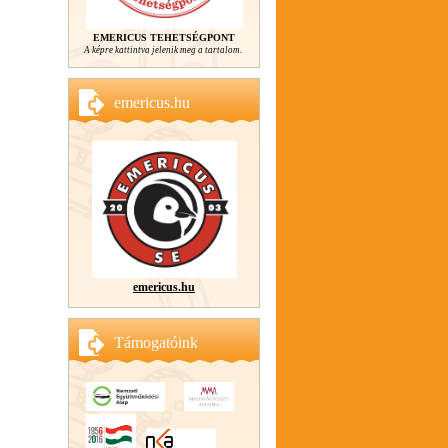
EMERICUS TEHETSÉGPONT
A képre kattintva jelenik meg a tartalom.
emericus.hu
emericus.hu
Támogatóink