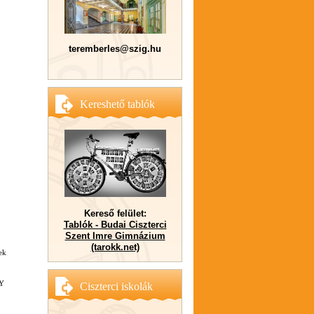
teremberles@szig.hu
Kereshető tablók
Kereső felület:
Tablók - Budai Ciszterci
Szent Imre Gimnázium
(tarokk.net)
ek
GY
Ciszterci iskolák