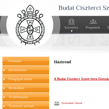
Budai Ciszterci 
Intézmény
Programok
E
Fenntartó
Házirend
Iskolatörténet
A Budai Ciszterci Szent Imre Gimná
Pedagógiai írások
Beiskolázás
Továbbtanulás
Nyomtatható változat
Versenyek, mérések