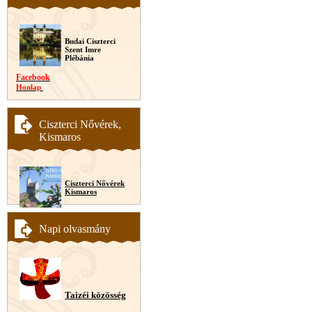
Budai Ciszterci
Szent Imre
Plébánia
Facebook
Honlap
Ciszterci Nővérek,
Kismaros
Ciszterci Nővérek
Kismaros
Napi olvasmány
Taizéi közösség