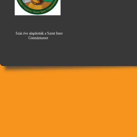
Száz éve alapították a Szent Imre
Gimná
zi
umot