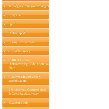
Tantárgyak, munkaközösségek
Könyvtár
Sport
Diákszínpad
Ifjúsági szervezetek
Szülői Közösség
CDBO Ciszterci
Diákszövetség Budai Osztálya
2022
Ciszterci Diákszövetség
korábbi adatai
1 %- felhívás, Ciszterci Diák
és Cserkész Alapítvány
Ciszterci hírek