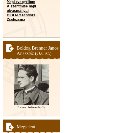
Napi evangélium
A szentmise napi
olvasmányai
BIBLIA/szentiras
Zsolozsma
Boldog Brenner János
Anasztáz (O.Cist.)
Cikkek, információk
Megjelent