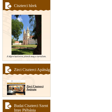
Ciszterci hírek
A képre kattintva jelenik meg a tartalom.
Zirci Ciszterci Apátság
Zirci Ciszterci
Apátság
Budai Ciszterci Szent
Imre Plébánia