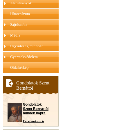
Alapítványok
Hírarchívum
Sajtószoba
Média
Ügyintézés, mit hol?
Gyermekvédelem
Oldaltérkép
Gondolatok Szent
Bernáttól
Gondolatok
Szent Bernáttól
minden napra
Facebook-on is