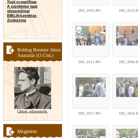
Napi evangélium
A szentmise napi
DSC_0163.JPG
DSC_0153.J
olvasmányai
BIBLIA/szentiras
Zsolozsma
Boldog Brenner János
Anasztáz (O.Cist.)
DSC_0111.JPG
DSC_0094.J
Cikkek, információk
DSC_0057.JPG
DSC_0050.J
Megjelent