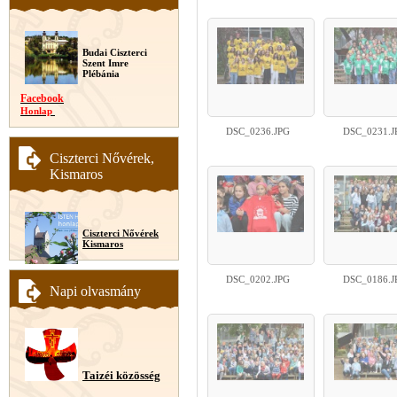
Budai Ciszterci
Szent Imre
Plébánia
Facebook
Honlap
DSC_0236.JPG
DSC_0231.J
Ciszterci Nővérek,
Kismaros
Ciszterci Nővérek
Kismaros
DSC_0202.JPG
DSC_0186.J
Napi olvasmány
Taizéi közösség