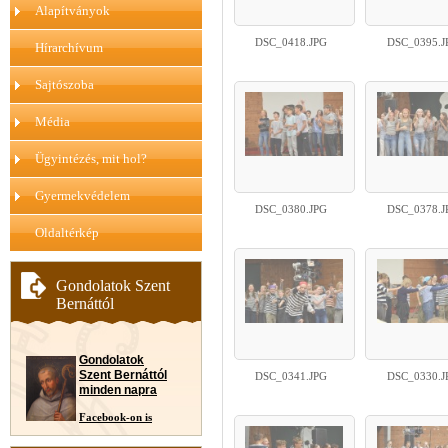
Alapítványok
DSC_0418.JPG
DSC_0395.J
Hírarchívum
Sajtószoba
Média
Ügyintézés, mit hol?
Gyermekvédelem
DSC_0380.JPG
DSC_0378.J
Oldaltérkép
Gondolatok Szent
Bernáttól
Gondolatok
Szent Bernáttól
DSC_0341.JPG
DSC_0330.J
minden napra
Facebook-on is