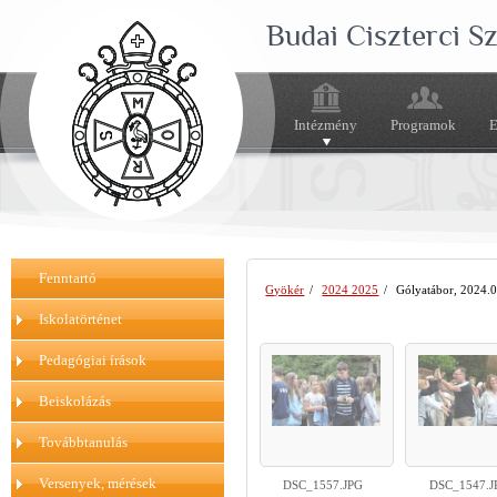
Budai Ciszterci 
Intézmény
Programok
E
Fenntartó
Gyökér
/
2024 2025
/
Gólyatábor, 2024.0
Iskolatörténet
Pedagógiai írások
Beiskolázás
Továbbtanulás
Versenyek, mérések
DSC_1557.JPG
DSC_1547.J