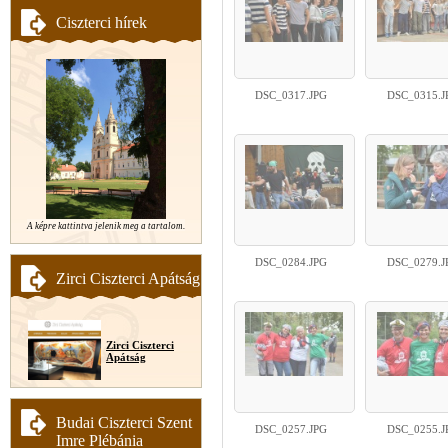
Ciszterci hírek
DSC_0317.JPG
DSC_0315.J
A képre kattintva jelenik meg a tartalom.
DSC_0284.JPG
DSC_0279.J
Zirci Ciszterci Apátság
Zirci Ciszterci
Apátság
Budai Ciszterci Szent
DSC_0257.JPG
DSC_0255.J
Imre Plébánia