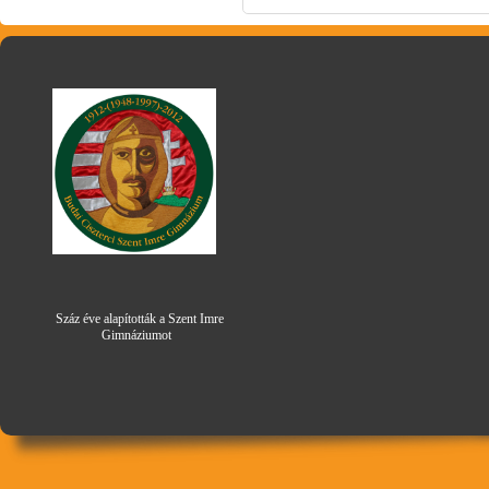
Száz éve alapították a Szent Imre
Gimná
zi
umot