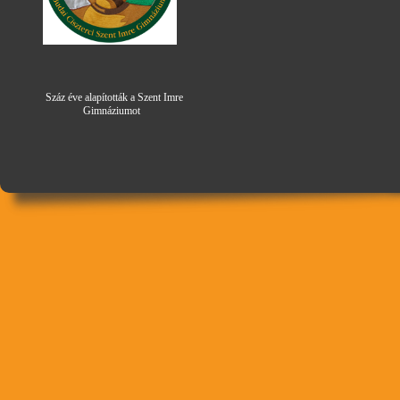
Száz éve alapították a Szent Imre
Gimná
zi
umot