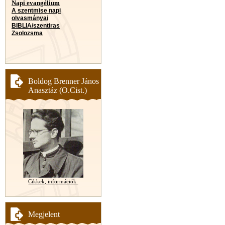
Napi evangélium
A szentmise napi
olvasmányai
BIBLIA/szentiras
Zsolozsma
Boldog Brenner János
Anasztáz (O.Cist.)
Cikkek, információk
Megjelent