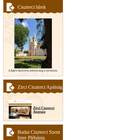
Ciszterci hírek
A képre kattintva jelenik meg a tartalom.
Zirci Ciszterci Apátság
Zirci Ciszterci
Apátság
Budai Ciszterci Szent
Imre Plébánia