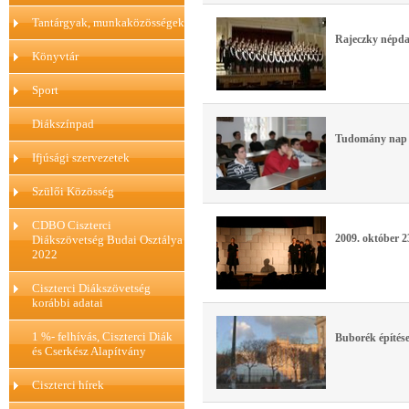
Tantárgyak, munkaközösségek
Rajeczky népdal
Könyvtár
Sport
Diákszínpad
Tudomány nap 
Ifjúsági szervezetek
Szülői Közösség
CDBO Ciszterci
2009. október 2
Diákszövetség Budai Osztálya
2022
Ciszterci Diákszövetség
korábbi adatai
1 %- felhívás, Ciszterci Diák
Buborék építése
és Cserkész Alapítvány
Ciszterci hírek