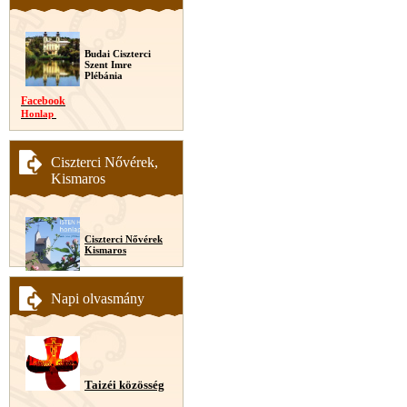
Budai Ciszterci
Szent Imre
Plébánia
Facebook
Honlap
Ciszterci Nővérek,
Kismaros
Ciszterci Nővérek
Kismaros
Napi olvasmány
Taizéi közösség