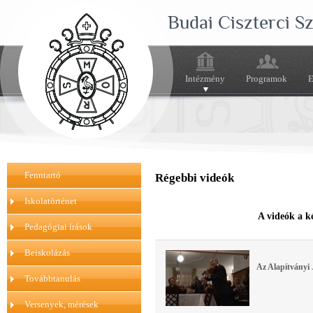
Budai Ciszterci 
Intézmény
Programok
E
Fenntartó
Régebbi videók
Iskolatörténet
A videók a k
Pedagógiai írások
Beiskolázás
Az Alapítványi 
Továbbtanulás
Versenyek, mérések