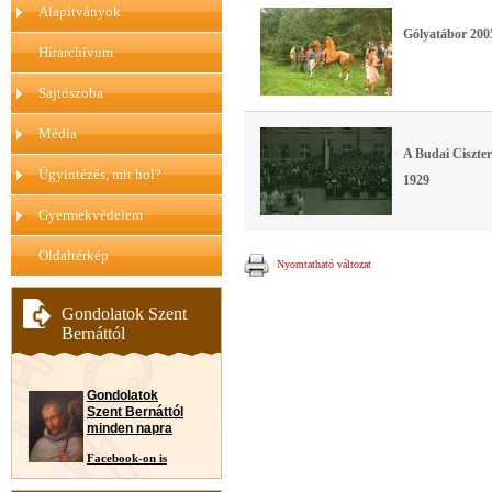
Alapítványok
Gólyatábor 200
Hírarchívum
Sajtószoba
Média
A Budai Ciszter
Ügyintézés, mit hol?
1929
Gyermekvédelem
Oldaltérkép
Nyomtatható változat
Gondolatok Szent
Bernáttól
Gondolatok
Szent Bernáttól
minden napra
Facebook-on is