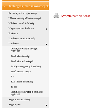
Tantárgyak, munkaközösségek
Az osztályozó vizsgák anyaga
Nyomtatható változat
2024-es érettségi előzetes anyagai
Művészeti munkaközösség
Magyar nyelv és irodalom
Ének-zene
Történelem munkaközösség
Történelem
Osztályozó vizsgák anyagai,
NAT2020
Történelemérettségi
Történelmi vaktérképek
Évfolyamdolgozat (történelem)
Történelemversenyek
5.b
12.b (Szent Tarzíciusz)
11-eee
Filmhíradós anyagok a katolikus
egyházról
Angol munkaközösség
Angol nyelv