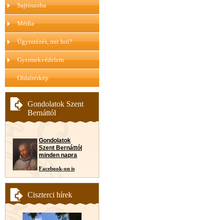
Sajtószoba
Média
Ügyintézés, mit hol?
Gyermekvédelem
Oldaltérkép
Gondolatok Szent
Bernáttól
Gondolatok
Szent Bernáttól
minden napra
Facebook-on is
Ciszterci hírek