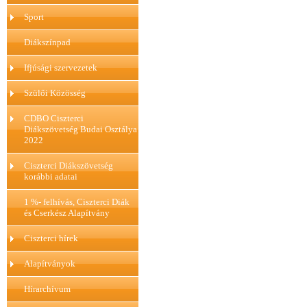
Sport
Diákszínpad
Ifjúsági szervezetek
Szülői Közösség
CDBO Ciszterci
Diákszövetség Budai Osztálya
2022
Ciszterci Diákszövetség
korábbi adatai
1 %- felhívás, Ciszterci Diák
és Cserkész Alapítvány
Ciszterci hírek
Alapítványok
Hírarchívum