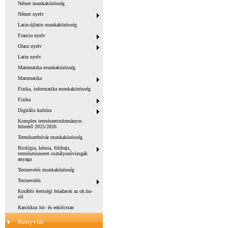
Német munkaközösség
Német nyelv
Latin-újlatin munkaközösség
Francia nyelv
Olasz nyelv
Latin nyelv
Matematika munkaközösség
Matematika
Fizika, informatika munkaközösség
Fizika
Digitális kultúra
Komplex természettudományos
felmérő 2025/2026
Természetbúvár munkaközösség
Biológia, kémia, földrajz,
természtismeret osztályozóvizsgák
anyaga
Testnevelés munkaközösség
Testnevelés
Korábbi érettségi feladatok az oh.hu-
ról
Katolikus hit- és erkölcstan
Könyvtár