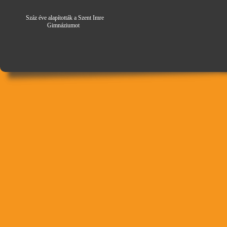
Száz éve alapították a Szent Imre
Gimná
zi
umot