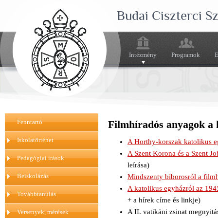
Budai Ciszterci 
Intézmény
Programok
E
Fenntartó
Filmhíradós anyagok a 
Iskolatörténet
A Horthy-korszak katolikus 
A Szent Korona és a Szent Jo
Pedagógiai írások
leírása)
Beiskolázás
Mindszenty bíborosról a film
A katolikus egyházról az 194
Továbbtanulás
+ a hírek címe és linkje)
A II. vatikáni zsinat megnyit
Versenyek, mérések