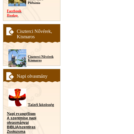
Plébánia
Facebook
Honlap
Ciszterci Nővérek,
Kismaros
Ciszterci Nővérek
Kismaros
Napi olvasmány
Taizéi közösség
Napi evangélium
A szentmise napi
olvasmányai
BIBLIA/szentiras
Zsolozsma