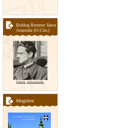
Boldog Brenner János
Anasztáz (O.Cist.)
Cikkek, információk
Megjelent