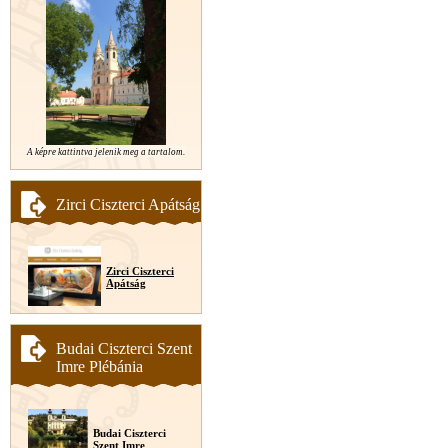
A képre kattintva jelenik meg a tartalom.
Zirci Ciszterci Apátság
Zirci Ciszterci
Apátság
Budai Ciszterci Szent
Imre Plébánia
Budai Ciszterci
Szent Imre