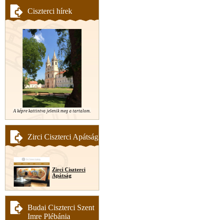
Ciszterci hírek
A képre kattintva jelenik meg a tartalom.
Zirci Ciszterci Apátság
Zirci Ciszterci
Apátság
Budai Ciszterci Szent
Imre Plébánia