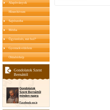
Alapítványok
Hírarchívum
Sajtószoba
Média
Ügyintézés, mit hol?
Gyermekvédelem
Oldaltérkép
Gondolatok Szent
Bernáttól
Gondolatok
Szent Bernáttól
minden napra
Facebook-on is