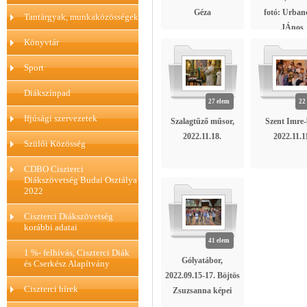
Géza
fotó: Urban
Tantárgyak, munkaközösségek
JÁnos
Könyvtár
Sport
Diákszínpad
27 elem
22
Ifjúsági szervezetek
Szalagtűző műsor,
Szent Imre-
2022.11.18.
2022.11.1
Szülői Közösség
CDBO Ciszterci
Diákszövetség Budai Osztálya
2022
Ciszterci Diákszövetség
korábbi adatai
41 elem
1 %- felhívás, Ciszterci Diák
Gólyatábor,
és Cserkész Alapítvány
2022.09.15-17. Böjtös
Ciszterci hírek
Zsuzsanna képei