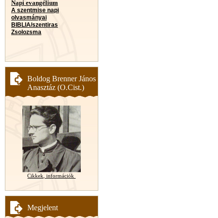
Napi evangélium
A szentmise napi
olvasmányai
BIBLIA/szentiras
Zsolozsma
Boldog Brenner János
Anasztáz (O.Cist.)
Cikkek, információk
Megjelent