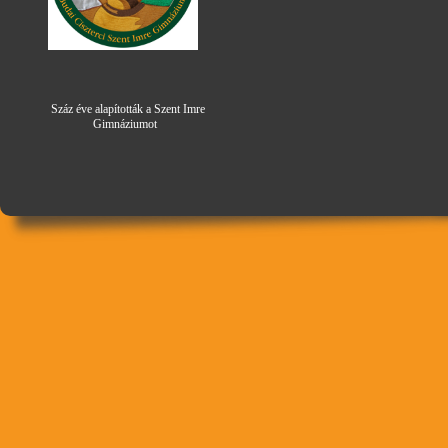
Száz éve alapították a Szent Imre
Gimná
zi
umot