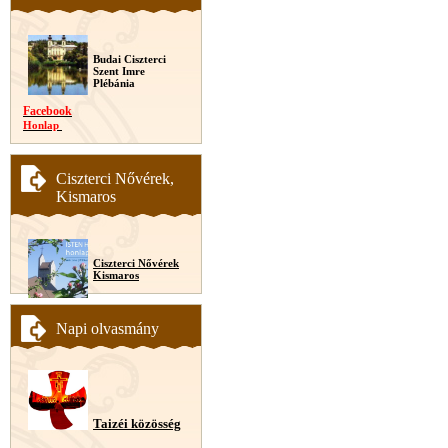
Budai Ciszterci
Szent Imre
Plébánia
Facebook
Honlap
Ciszterci Nővérek,
Kismaros
Ciszterci Nővérek
Kismaros
Napi olvasmány
Taizéi közösség