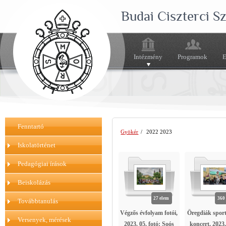
Budai Ciszterci 
Intézmény
Programok
E
Fenntartó
Gyökér
/
2022 2023
Iskolatörténet
Pedagógiai írások
Beiskolázás
27 elem
360
Továbbtanulás
Végzős évfolyam fotói,
Öregdiák spor
Versenyek, mérések
2023. 05. fotó: Soós
koncert, 2023.