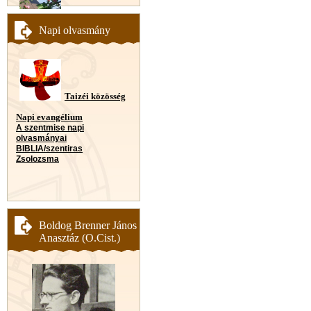
Napi olvasmány
Taizéi közösség
Napi evangélium
A szentmise napi
olvasmányai
BIBLIA/szentiras
Zsolozsma
Boldog Brenner János
Anasztáz (O.Cist.)