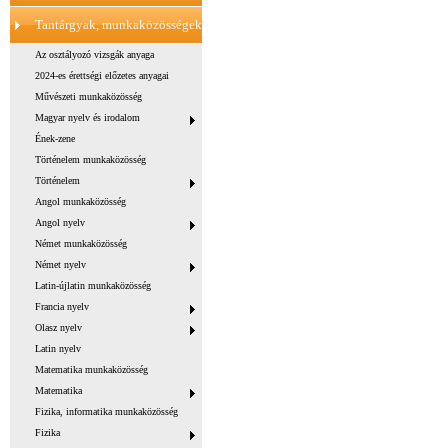
Tantárgyak, munkaközösségek
Az osztályozó vizsgák anyaga
2024-es érettségi előzetes anyagai
Művészeti munkaközösség
Magyar nyelv és irodalom
Ének-zene
Történelem munkaközösség
Történelem
Angol munkaközösség
Angol nyelv
Német munkaközösség
Német nyelv
Latin-újlatin munkaközösség
Francia nyelv
Olasz nyelv
Latin nyelv
Matematika munkaközösség
Matematika
Fizika, informatika munkaközösség
Fizika