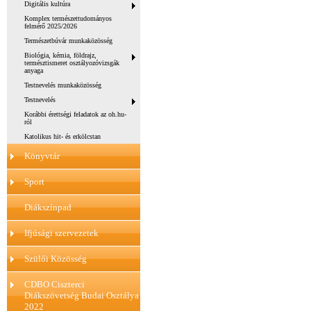
Digitális kultúra
Komplex természettudományos
felmérő 2025/2026
Természetbúvár munkaközösség
Biológia, kémia, földrajz,
természtismeret osztályozóvizsgák
anyaga
Testnevelés munkaközösség
Testnevelés
Korábbi érettségi feladatok az oh.hu-
ról
Katolikus hit- és erkölcstan
Könyvtár
Sport
Diákszínpad
Ifjúsági szervezetek
Szülői Közösség
CDBO Ciszterci
Diákszövetség Budai Osztálya
2022