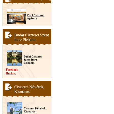
Zirci Ciszterci
Apátság
Budai Ciszterci Szent
Imre Plébánia
Budai Ciszterci
Szent Imre
Plébánia
Facebook
Honlap
Ciszterci Nővérek,
Kismaros
Ciszterci Nővérek
Kismaros