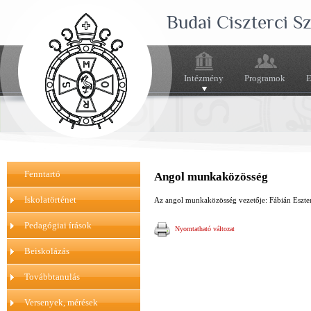
Budai Ciszterci 
Intézmény
Programok
E
Fenntartó
Angol munkaközösség
Iskolatörténet
Az angol munkaközösség vezetője: Fábián Eszte
Pedagógiai írások
Nyomtatható változat
Beiskolázás
Továbbtanulás
Versenyek, mérések