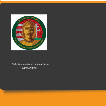
Száz éve alapították a Szent Imre
Gimná
zi
umot