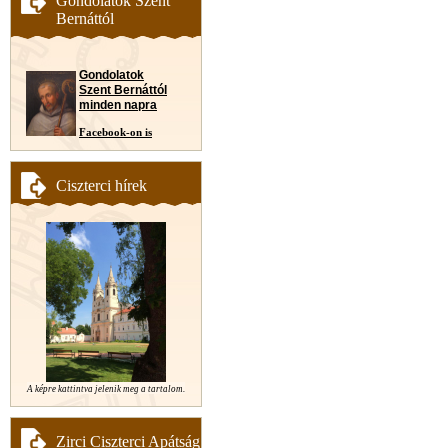
Gondolatok Szent
Bernáttól
Gondolatok
Szent Bernáttól
minden napra
Facebook-on is
Ciszterci hírek
A képre kattintva jelenik meg a tartalom.
Zirci Ciszterci Apátság