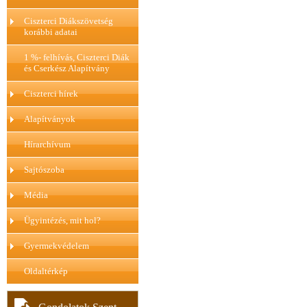
Ciszterci Diákszövetség
korábbi adatai
1 %- felhívás, Ciszterci Diák
és Cserkész Alapítvány
Ciszterci hírek
Alapítványok
Hírarchívum
Sajtószoba
Média
Ügyintézés, mit hol?
Gyermekvédelem
Oldaltérkép