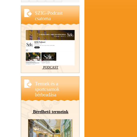
SZIG-Podcast
csatorna
PODCAST
Termek és a
sportcsarnok
bérbeadása
Bérelhető termeink