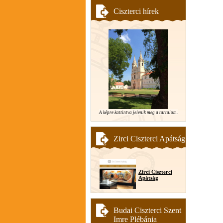
Ciszterci hírek
A képre kattintva jelenik meg a tartalom.
Zirci Ciszterci Apátság
Zirci Ciszterci
Apátság
Budai Ciszterci Szent
Imre Plébánia