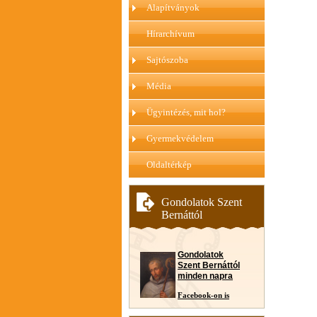
Alapítványok
Hírarchívum
Sajtószoba
Média
Ügyintézés, mit hol?
Gyermekvédelem
Oldaltérkép
Gondolatok Szent
Bernáttól
Gondolatok
Szent Bernáttól
minden napra
Facebook-on is