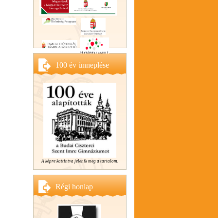
100 év ünneplése
A képre kattintva jelenik meg a tartalom.
Régi honlap