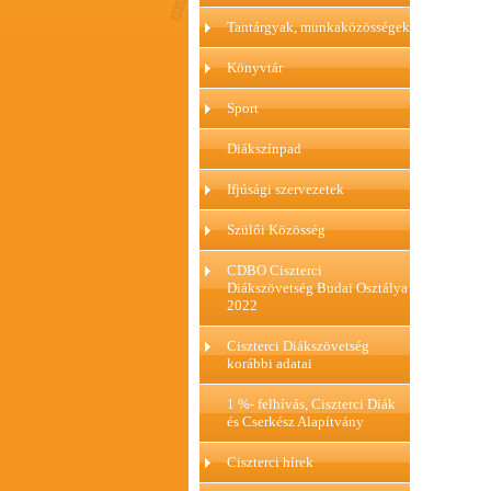
Tantárgyak, munkaközösségek
Könyvtár
Sport
Diákszínpad
Ifjúsági szervezetek
Szülői Közösség
CDBO Ciszterci
Diákszövetség Budai Osztálya
2022
Ciszterci Diákszövetség
korábbi adatai
1 %- felhívás, Ciszterci Diák
és Cserkész Alapítvány
Ciszterci hírek