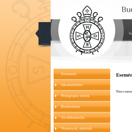
Bu
I
Fenntartó
Esemén
Iskolatörténet
Nincs esem
Pedagógiai írások
Beiskolázás
Továbbtanulás
Versenyek, mérések