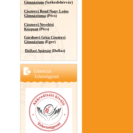
Gimnázium
(Székesfehérvár)
Ciszterci Rend Nagy Lajos
Gimnáziuma
(Pécs)
Ciszterci Nevelési
Központ
(Pécs)
Gárdonyi Géza Ciszterci
Gimnázium
(Eger)
Dallasi Apátság
(Dallas)
Emericus
Tehetségpont