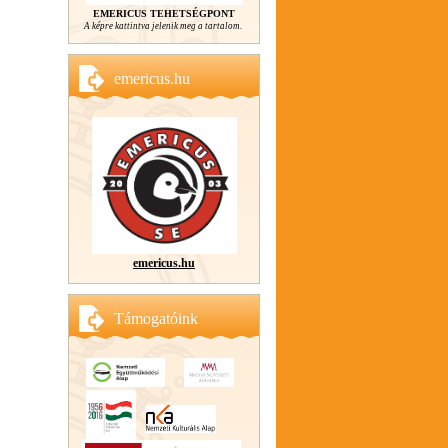
EMERICUS TEHETSÉGPONT
A képre kattintva jelenik meg a tartalom.
emericus.hu
emericus.hu
Támogatóink