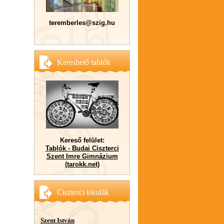
teremberles@szig.hu
Kereshető tablók
Kereső felület:
Tablók - Budai Ciszterci
Szent Imre Gimnázium
(tarokk.net)
Ciszterci iskolák
Szent István