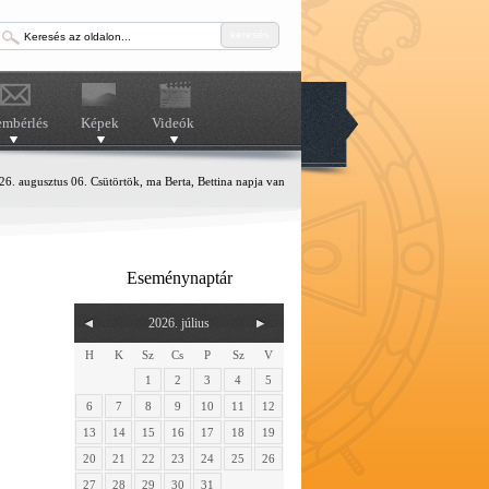
keresés
embérlés
Képek
Videók
6. augusztus 06. Csütörtök, ma Berta, Bettina napja van
Eseménynaptár
2026. július
H
K
Sz
Cs
P
Sz
V
1
2
3
4
5
6
7
8
9
10
11
12
13
14
15
16
17
18
19
20
21
22
23
24
25
26
27
28
29
30
31