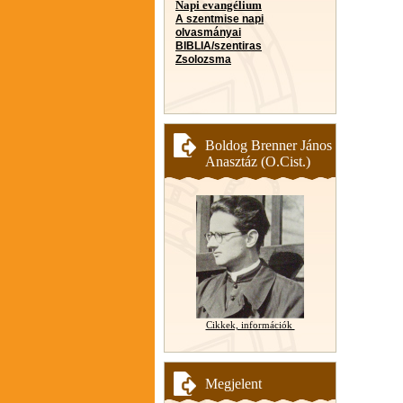
Napi evangélium
A szentmise napi
olvasmányai
BIBLIA/szentiras
Zsolozsma
Boldog Brenner János
Anasztáz (O.Cist.)
Cikkek, információk
Megjelent