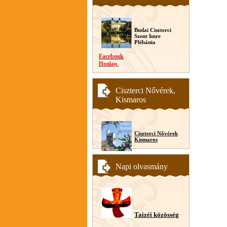
Budai Ciszterci
Szent Imre
Plébánia
Facebook
Honlap
Ciszterci Nővérek,
Kismaros
Ciszterci Nővérek
Kismaros
Napi olvasmány
Taizéi közösség