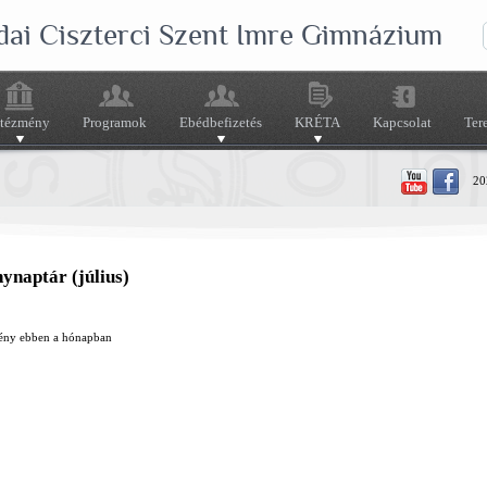
dai Ciszterci Szent Imre Gimnázium
ntézmény
Programok
Ebédbefizetés
KRÉTA
Kapcsolat
Ter
202
ynaptár (július)
ény ebben a hónapban