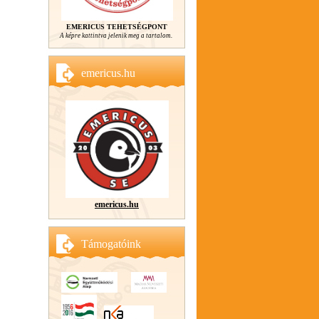
EMERICUS TEHETSÉGPONT
A képre kattintva jelenik meg a tartalom.
emericus.hu
emericus.hu
Támogatóink