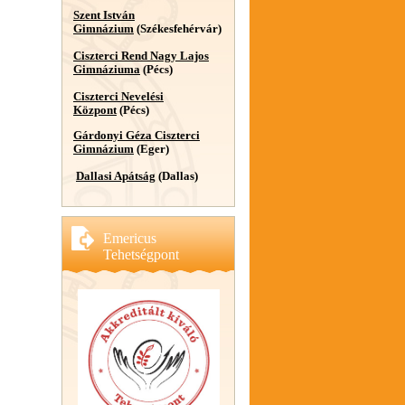
Szent István
Gimnázium
(Székesfehérvár)
Ciszterci Rend Nagy Lajos
Gimnáziuma
(Pécs)
Ciszterci Nevelési
Központ
(Pécs)
Gárdonyi Géza Ciszterci
Gimnázium
(Eger)
Dallasi Apátság
(Dallas)
Emericus
Tehetségpont