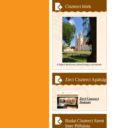
Ciszterci hírek
A képre kattintva jelenik meg a tartalom.
Zirci Ciszterci Apátság
Zirci Ciszterci
Apátság
Budai Ciszterci Szent
Imre Plébánia