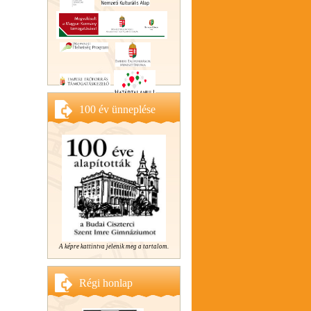
100 év ünneplése
A képre kattintva jelenik meg a tartalom.
Régi honlap