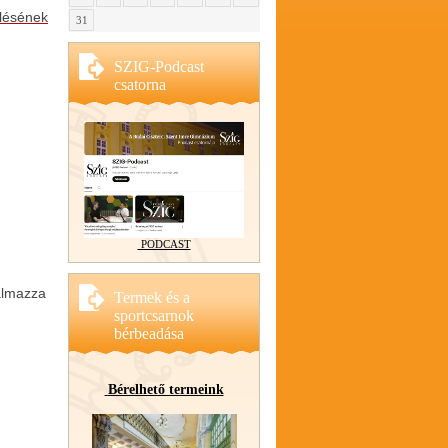
lésének
31
SZIG-Podcast
csatorna
PODCAST
almazza
Termek és a
sportcsarnok
bérbeadása
Bérelhető termeink