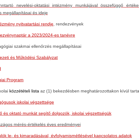
nntartó nevelési-oktatási intézmény munkájával összefüggő értéke
s megállapításai és ideje
ézmény nyitvatartási rendje
, rendezvények
ezvénynaptár a 2023/2024-es tanévre
gógiai szakmai ellenőrzés megállapításai
ezeti és Működési Szabályzat
d
iai Program
kolai
közzétételi
lista
az (1) bekezdésben meghatározottakon kívül tart
ógusok iskolai végzettsége
ő és oktató munkát segítő dolgozók, iskolai végzettségük
szágos mérés-értékelés éves eredményei
ulók le- és kimaradásával, évfolyamismétlésével kapcsolatos adatok