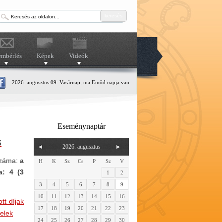
keresés
embérlés
Képek
Videók
2026. augusztus 09. Vasárnap, ma Emőd napja van
Eseménynaptár
ő
2026. augusztus
száma
:
a
H
K
Sz
Cs
P
Sz
V
a: 4 (3
1
2
3
4
5
6
7
8
9
10
11
12
13
14
15
16
tt díjak
17
18
19
20
21
22
23
telek
24
25
26
27
28
29
30