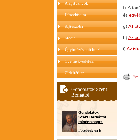
Alapítványok
f)
A tan
Hírarchívum
és
egyéb
g)
A hét
Sajtószoba
h)
Az os
Média
i)
Az isk
Ügyintézés, mit hol?
Gyermekvédelem
Oldaltérkép
Nyomt
Gondolatok Szent
Bernáttól
Gondolatok
Szent Bernáttól
minden napra
Facebook-on is