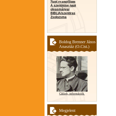
Napi evangélium
A szentmise napi
olvasmányai
BIBLIA/szentiras
Zsolozsma
Boldog Brenner János
Anasztáz (O.Cist.)
Cikkek, információk
Megjelent