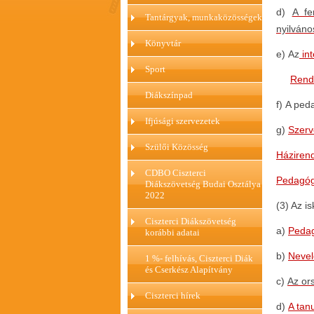
d)
A fe
Tantárgyak, munkaközösségek
nyilváno
Könyvtár
e)
Az
int
Sport
Rend
Diákszínpad
f)
A peda
Ifjúsági szervezetek
g)
Szerv
Szülői Közösség
Háziren
CDBO Ciszterci
Pedagóg
Diákszövetség Budai Osztálya
2022
(3) Az is
Ciszterci Diákszövetség
a)
Pedag
korábbi adatai
b)
Nevel
1 %- felhívás, Ciszterci Diák
és Cserkész Alapítvány
c)
Az or
Ciszterci hírek
d)
A tan