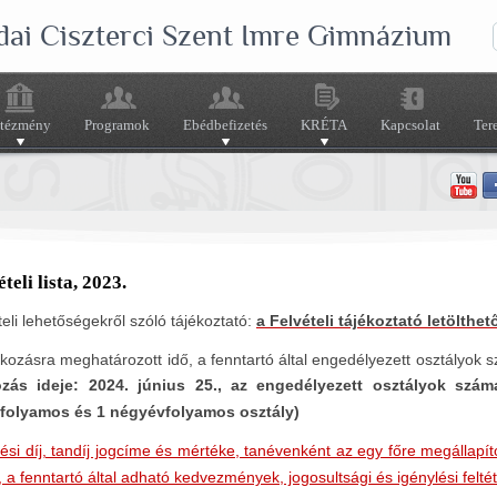
dai Ciszterci Szent Imre Gimnázium
ntézmény
Programok
Ebédbefizetés
KRÉTA
Kapcsolat
Ter
teli lista, 2023.
teli lehetőségekről szóló tájékoztató
:
a Felvételi tájékoztató letölthet
tkozásra meghatározott idő, a fenntartó által engedélyezett osztályok 
ozás ideje: 2024. június 25., az engedélyezett osztályok szám
folyamos és 1 négyévfolyamos osztály)
tési díj, tandíj jogcíme és mértéke, tanévenként az egy főre megállapíto
 a fenntartó által adható kedvezmények, jogosultsági és igénylési felté