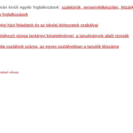
órán kívüli egyéb foglalkozások
:
szakkörök, versenyfelkészítés, felzár
 foglalkozások
végi házi feladatok és az iskolai dolgozatok szabályai
ztályozó vizsga tantárgyi követelményei, a tanulmányok alatti vizsgák
a
olai osztályok száma, az egyes osztályokban a tanulók létszám
atható változat