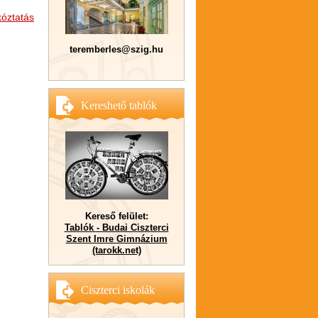
kóztatás
teremberles@szig.hu
Kereshető tablók
Kereső felület:
Tablók - Budai Ciszterci
Szent Imre Gimnázium
(tarokk.net)
Ciszterci iskolák