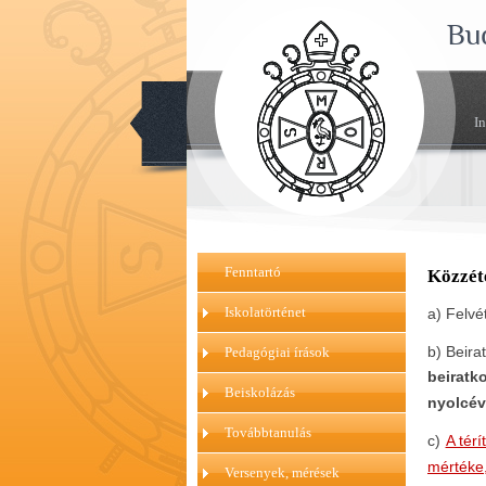
Bu
I
Fenntartó
Közzété
Iskolatörténet
a)
Felvé
b)
Beira
Pedagógiai írások
beiratk
Beiskolázás
nyolcév
Továbbtanulás
c)
A térí
mértéke,
Versenyek, mérések