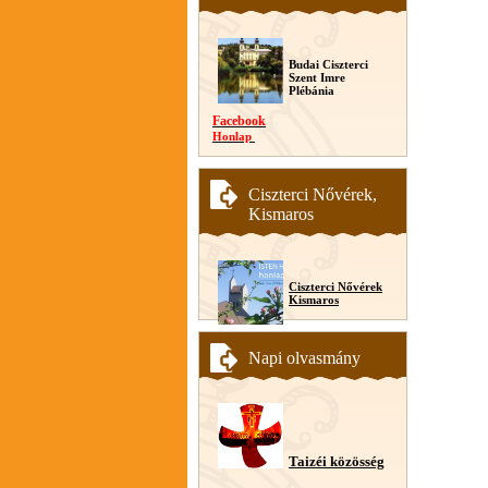
Budai Ciszterci
Szent Imre
Plébánia
Facebook
Honlap
Ciszterci Nővérek,
Kismaros
Ciszterci Nővérek
Kismaros
Napi olvasmány
Taizéi közösség