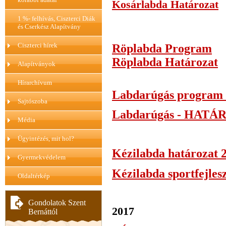
Kosárlabda Határozat
1 %- felhívás, Ciszterci Diák
és Cserkész Alapítvány
Ciszterci hírek
Röplabda Program
Röplabda Határozat
Alapítványok
Hírarchívum
Labdarúgás program
Sajtószoba
Labdarúgás - HAT
Média
Ügyintézés, mit hol?
Kézilabda határozat 
Gyermekvédelem
Kézilabda sportfejles
Oldaltérkép
Gondolatok Szent
2017
Bernáttól