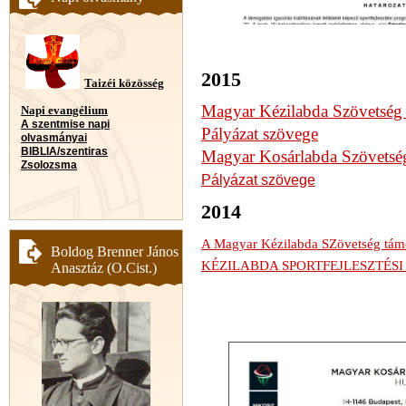
2015
Taizéi közösség
Magyar Kézilabda Szövetség
Napi evangélium
A szentmise napi
Pályázat szövege
olvasmányai
BIBLIA/szentiras
Magyar Kosárlabda Szövetsé
Zsolozsma
Pályázat szövege
2014
A Magyar Kézilabda SZövetség tám
Boldog Brenner János
KÉZILABDA SPORTFEJLESZTÉS
Anasztáz (O.Cist.)