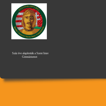
Száz éve alapították a Szent Imre
Gimná
zi
umot