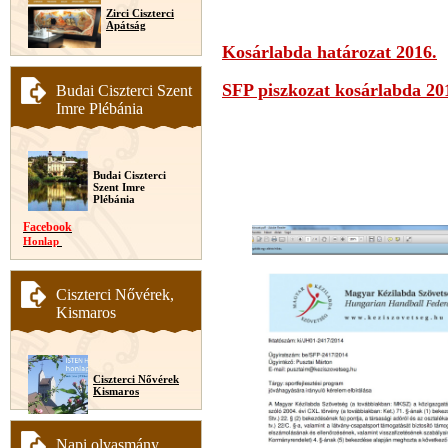
Zirci Ciszterci
Apátság
Kosárlabda határozat 2016.
SFP piszkozat kosárlabda 20
Budai Ciszterci Szent
Imre Plébánia
Budai Ciszterci
Szent Imre
Plébánia
Facebook
Honlap
Ciszterci Nővérek,
Kismaros
Ciszterci Nővérek
Kismaros
Napi olvasmány