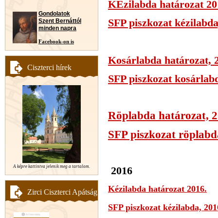
KÉzilabda határozat 20
Gondolatok
SFP piszkozat kézilabda
Szent Bernáttól
minden napra
Facebook-on is
Kosárlabda határozat, 
Ciszterci hírek
SFP piszkozat kosárlabd
Röplabda határozat, 2
SFP piszkozat röplabd
A képre kattintva jelenik meg a tartalom.
2016
Kézilabda határozat 2016.
Zirci Ciszterci Apátság
SFP piszkozat kézilabda, 201