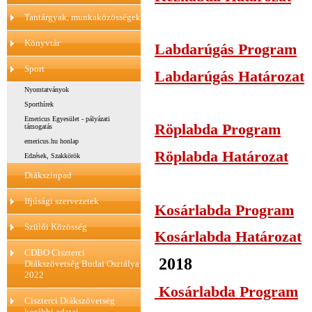
Tantárgyak, munkaközösségek
Könyvtár
Labdarúgás Program
Sport
Labdarúgás Határozat
Nyomtatványok
Sporthírek
Emericus Egyesület - pályázati
Röplabda Program
támogatás
emericus.hu honlap
Röplabda Határozat
Edzések, Szakkörök
Diákszínpad
Ifjúsági szervezetek
Kosárlabda Program
Szülői Közösség
Kosárlabda Határozat
CDBO Ciszterci
2018
Diákszövetség Budai Osztálya
2022
Kosárlabda Program
Ciszterci Diákszövetség
korábbi adatai