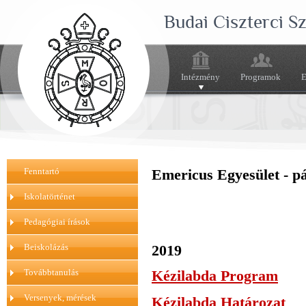
Budai Ciszterci 
Intézmény
Programok
E
Fenntartó
Emericus Egyesület - pá
Iskolatörténet
Pedagógiai írások
2019
Beiskolázás
Továbbtanulás
Kézilabda Program
Versenyek, mérések
Kézilabda Határozat