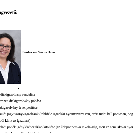
ágvezető:
Jendricsné Vörös Dóra
 diákigazolvány rendelése
veszett diákigazolvány pótlása
ákigazolvány érvényesítése
nulói jogviszony-igazolások (többféle igazolási nyomtatvány van, ezért tudni kell pontosan, ho
ból kérik az igazolást)
aládi pótlék igényléséhez űrlap kitöltése (az űrlapot nem az iskola adja, mert ez nem iskolai ny