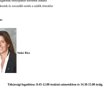
azgatónak benyújtandó kérelmek leadása
esetek és rosszullét esetén a szülők értesítése
ár:
Sinkó Rita
Titkársági fogadóóra: 8:45-12.00 óraközi szünetekben és 14.30-15.00 óráig.