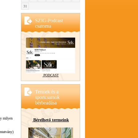
31
SZIG-Podcast
csatorna
PODCAST
Termek és a
sportcsarnok
bérbeadása
gy milyen
Bérelhető termeink
omtatvány)