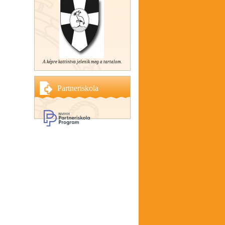
A képre kattintva jelenik meg a tartalom.
Partneriskola