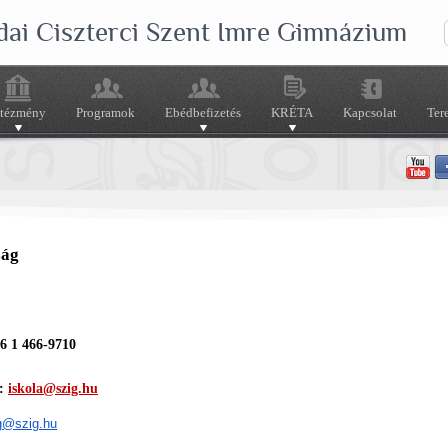
dai Ciszterci Szent Imre Gimnázium
ntézmény
Programok
Ebédbefizetés
KRÉTA
Kapcsolat
Ter
ság
6 1 466-9710
l:
iskola@szig.hu
ag@szig.hu