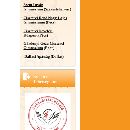
Szent István
Gimnázium
(Székesfehérvár)
Ciszterci Rend Nagy Lajos
Gimnáziuma
(Pécs)
Ciszterci Nevelési
Központ
(Pécs)
Gárdonyi Géza Ciszterci
Gimnázium
(Eger)
Dallasi Apátság
(Dallas)
Emericus
Tehetségpont