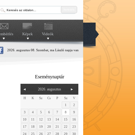
keresés
embérlés
Képek
Videók
2026. augusztus 08. Szombat, ma László napja van
Eseménynaptár
2026. augusztus
H
K
Sz
Cs
P
Sz
V
1
2
3
4
5
6
7
8
9
10
11
12
13
14
15
16
17
18
19
20
21
22
23
24
25
26
27
28
29
30