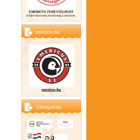
EMERICUS TEHETSÉGPONT
A képre kattintva jelenik meg a tartalom.
emericus.hu
emericus.hu
Támogatóink