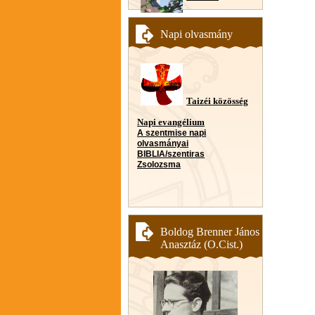
Napi olvasmány
Taizéi közösség
Napi evangélium
A szentmise napi
olvasmányai
BIBLIA/szentiras
Zsolozsma
Boldog Brenner János
Anasztáz (O.Cist.)