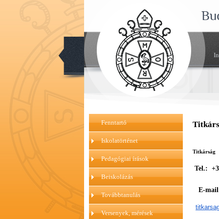
Bu
I
Fenntartó
Titkár
Iskolatörténet
Titkárság
Pedagógiai írások
Tel.: +3
Beiskolázás
E-mai
Továbbtanulás
titkars
Versenyek, mérések