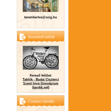
teremberles@szig.hu
Kereshető tablók
Kereső felület:
Tablók - Budai Ciszterci
Szent Imre Gimnázium
(tarokk.net)
Ciszterci iskolák