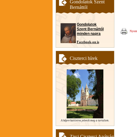
Gondolatok Szent
Bernáttól
Gondolatok
Szent Bernáttól
Nyomt
minden napra
Facebook-on is
Ciszterci hírek
A képre kattintva jelenik meg a tartalom.
Zirci Ciszterci Apátság