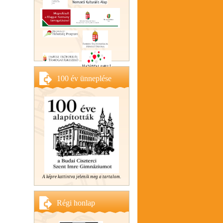
100 év ünneplése
A képre kattintva jelenik meg a tartalom.
Régi honlap