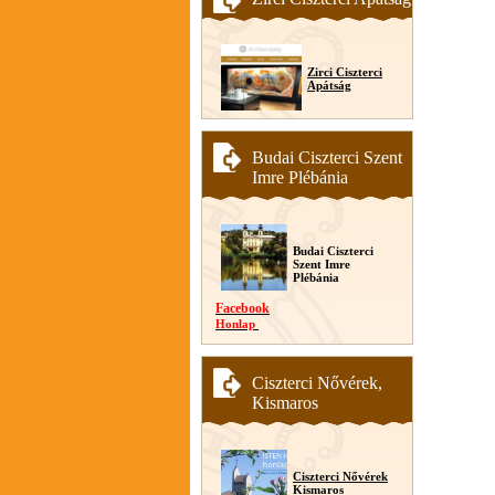
Zirci Ciszterci
Apátság
Budai Ciszterci Szent
Imre Plébánia
Budai Ciszterci
Szent Imre
Plébánia
Facebook
Honlap
Ciszterci Nővérek,
Kismaros
Ciszterci Nővérek
Kismaros