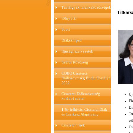
Tantárgyak, munkaközösségek
Titkárs
Könyvtár
Sport
Diákszínpad
Ifjúsági szervezetek
Szülői Közösség
CDBO Ciszterci
Diákszövetség Budai Osztálya
2022
Ciszterci Diákszövetség
Új
korábbi adatai
El
Di
1 %- felhívás, Ciszterci Diák
Ta
és Cserkész Alapítvány
cél
Ciszterci hírek
Cs