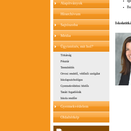
Ig
Alapítványok
Bal
Hírarchívum
Iskolatitk
Sajtószoba
Média
Ügyintézés, mit hol?
Titkárság
Pénztár
Terembérlés
Orvosi rendelő, védőnői szolgálat
Iskolapszichológus
Gyermekvédelmi felelős
Tanári fogadóórák
Iskola rendőre
Gyermekvédelem
Oldaltérkép