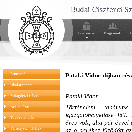
Budai Ciszterci 
Intézmény
Programok
E
Fenntartó
Pataki Vidor-díjban rés
Iskolatörténet
Pataki Vidor
Pedagógiai írások
Történelem tanárun
Beiskolázás
igazgatóhelyettese lett
Továbbtanulás
éves volt, alig pár évvel
Versenyek, mérések
az ő nevéhez fűződött az 