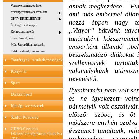
annak megkezdése.
Fu
Versenyeredmények hírei
Versenyeredmények évenként
ami más embernél álland
OKTV EREDMÉNYEK
hozzá éppen nagy tek
Érettségi eredmények
„Vigyor” bátyánk ugyan
Kompetenciamérés
tanáraként közszeretete
Szent Imre-díjasok
emberként állandó „bek
Méri Janka-díjban részesült
Pataki Vidor-díjban részesült
beszekundázó diákokat 
Tantárgyak, munkaközösségek
szellemesnek tartot
valamelyikünk utánoz
Könyvtár
nevetéstől.
Sport
Ilyenformán nem volt senk
Diákszínpad
és ne igyekezett voln
bármelyik volt osztálytá
Ifjúsági szervezetek
először szóba, és őt 
Szülői Közösség
módszere enyhén szólva
CDBO Ciszterci
évszámot tanultunk, min
Diákszövetség Budai Osztálya
tankönyvben szerepel
2022