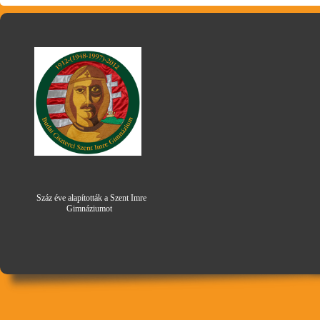
Száz éve alapították a Szent Imre
Gimná
zi
umot