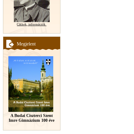
Cikkek, információk
Megjelent
A Budai Ciszterci Szent
Imre Gimnázium 100 éve