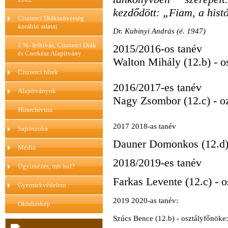
kezdődött: „Fiam, a hist
Ciszterci Diákszövetség
korábbi adatai
Dr. Kubinyi András (é. 1947)
1 %- felhívás, Ciszterci Diák
2015/2016-os tanév
és Cserkész Alapítvány
Walton Mihály (12.b) - 
Ciszterci hírek
2016/2017-es tanév
Alapítványok
Nagy Zsombor (12.c) - o
Hírarchívum
2017 2018-as tanév
Sajtószoba
Dauner Domonkos (12.d) 
Média
2018/2019-es tanév
Ügyintézés, mit hol?
Farkas Levente (12.c) - 
Gyermekvédelem
2019 2020-as tanév:
Oldaltérkép
Szúcs Bence (12.b) - osztályfőnöke: