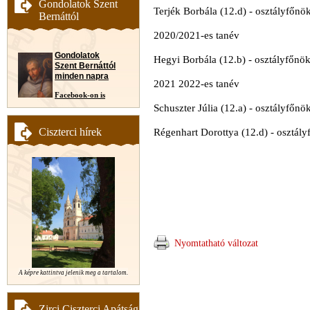
Gondolatok Szent
Terjék Borbála (12.d) - osztályfőn
Bernáttól
2020/2021-es tanév
Gondolatok
Hegyi Borbála (12.b) - osztályfőnö
Szent Bernáttól
minden napra
2021 2022-es tanév
Facebook-on is
Schuszter Júlia (12.a) - osztályfőnö
Ciszterci hírek
Régenhart Dorottya (12.d) - osztál
Nyomtatható változat
A képre kattintva jelenik meg a tartalom.
Zirci Ciszterci Apátság