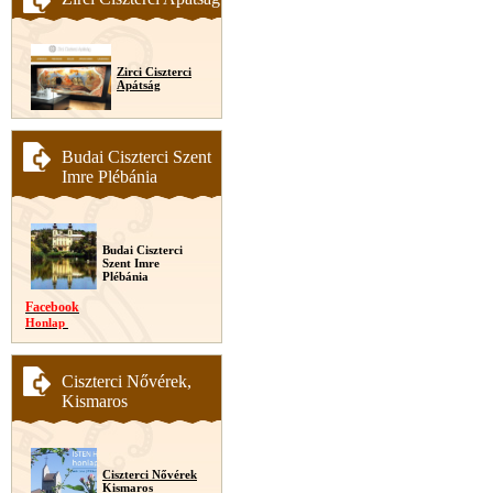
Zirci Ciszterci
Apátság
Budai Ciszterci Szent
Imre Plébánia
Budai Ciszterci
Szent Imre
Plébánia
Facebook
Honlap
Ciszterci Nővérek,
Kismaros
Ciszterci Nővérek
Kismaros