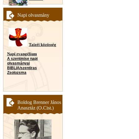
Napi olvasmány
Taizéi közösség
Napi evangélium
A szentmise napi
olvasmányai
BIBLIA/szentiras
Zsolozsma
Boldog Brenner János
Anasztáz (O.Cist.)