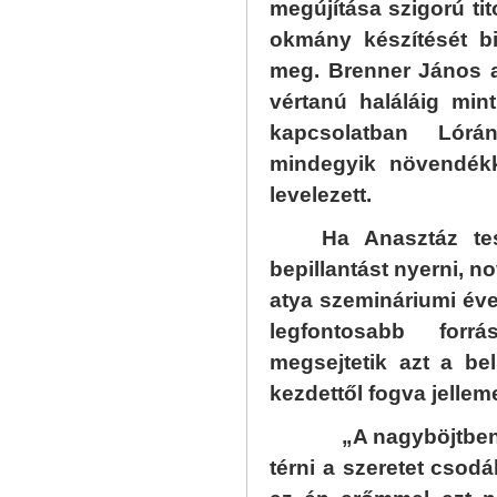
megújítása szigorú ti
okmány készítését b
meg. Brenner János 
vértanú haláláig min
kapcsolatban Lórán
mindegyik növendékk
levelezett.
Ha Anasztáz tes
bepillantást nyerni, no
atya szemináriumi évek
legfontosabb forr
megsejtetik azt a be
kezdettől fogva jellem
„A nagyböjtben újra
térni a szeretet csod