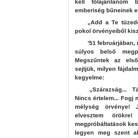
kell fölajánlanom
emberiség bűneinek en
„Add a Te tüzede
pokol örvényeiből kisz
’51 februárjában,
súlyos belső megpr
Megszűntek az első
sejtjük, milyen fájdal
kegyelme:
„Szárazság... Tá
Nincs értelem... Fogj
mélység örvénye! 
elvesztem örökre
megpróbáltatások kese
legyen meg szent ak