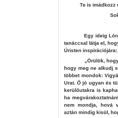
Te is imádkozz értü
Sok szerete
M
Egy ideig Lór
tanáccsal látja el, ho
Úristen inspirációjára:
„Örülök, hogy meg
hogy meg ne alkudj 
többet mondok: Vigyá
Urat. Ő jó ugyan és t
kerülőutakra is kaph
ha megvárakoztatnán
nem mondja, hová vi
aztán mindig kisül, h