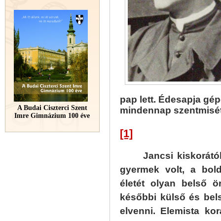
pap lett. Édesapja g
A Budai Ciszterci Szent
mindennap szentmisét 
Imre Gimnázium 100 éve
[1]
Jancsi kiskorátó
gyermek volt, a bold
életét olyan belső 
későbbi külső és bel
elvenni. Elemista ko