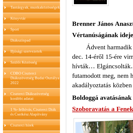
Tantárgyak, munkaközösségek
Könyvtár
Brenner János Anaszt
Sport
Vértanúságának ideje
Diákszínpad
Ádvent harmadik 
Ifjúsági szervezetek
dec. 14-éről 15-ére vi
Szülői Közösség
hívták… Elgáncsoltá
CDBO Ciszterci
futamodott meg, nem há
Diákszövetség Budai Osztálya
2022
akadályoztatás közben 
Ciszterci Diákszövetség
Boldoggá avatásának 
korábbi adatai
Szoboravatás a Fenek
1 %- felhívás, Ciszterci Diák
és Cserkész Alapítvány
Ciszterci hírek