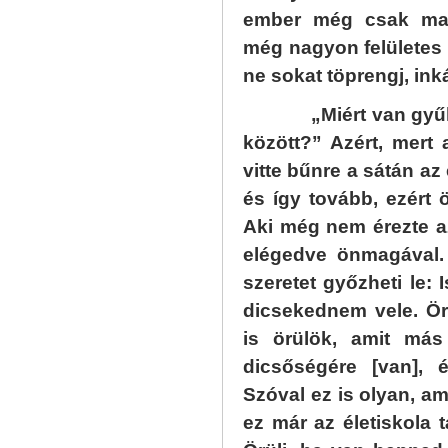
ember még csak mag
még nagyon felületes
ne sokat töprengj, in
„Miért van gyűlölet
között?” Azért, mert 
vitte bűnre a sátán az
és így tovább, ezért 
Aki még nem érezte a
elégedve önmagával. 
szeretet győzheti le: 
dicsekednem vele. Ör
is örülök, amit más
dicsőségére [van],
Szóval ez is olyan, 
ez már az életiskola t