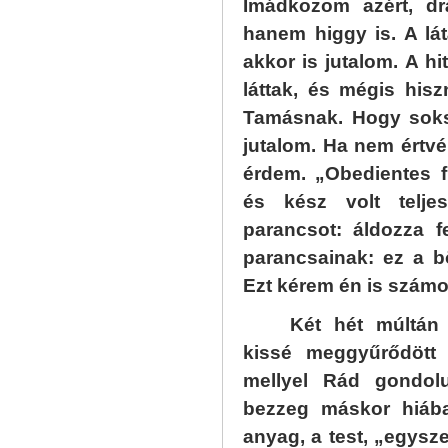
Imádkozom azért, d
hanem higgy is. A lá
akkor is jutalom. A h
láttak, és mégis his
Tamásnak. Hogy soksz
jutalom. Ha nem értv
érdem. „Obedientes f
és kész volt telje
parancsot: áldozza f
parancsainak: ez a b
Ezt kérem én is számodr
Két hét múltán 
kissé meggyűrődött 
mellyel Rád gondolu
bezzeg máskor hiáb
anyag, a test, „egysz