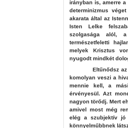
irányban is, amerre a
determinizmus véget 
akarata által az Isten
Isten Lelke felsza
szolgasága alól, a
természetfeletti haj
melyek Krisztus vo
nyugodt mindkét dolo
Eltűnődsz az ember
komolyan veszi a hiva
mennie kell, a mási
érvényesül. Azt mon
nagyon törődj. Mert e
amivel most még ren
elég a szubjektív jó
könnyelműbbnek látsz