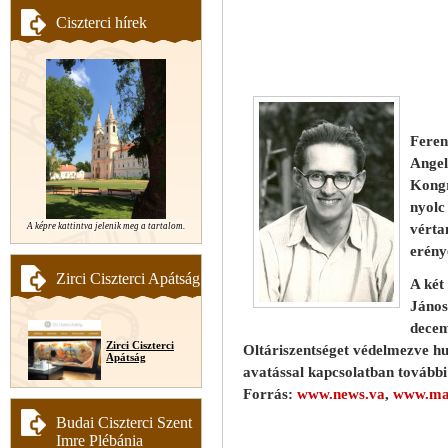
Ciszterci hírek
Feren
Angel
Kongr
nyolc
A képre kattintva jelenik meg a tartalom.
vérta
erény
Zirci Ciszterci Apátság
A két
János
decem
Zirci Ciszterci
Oltáriszentséget védelmezve hu
Apátság
avatással kapcsolatban további
Forrás:
www.news.va
,
www.mag
Budai Ciszterci Szent
Imre Plébánia