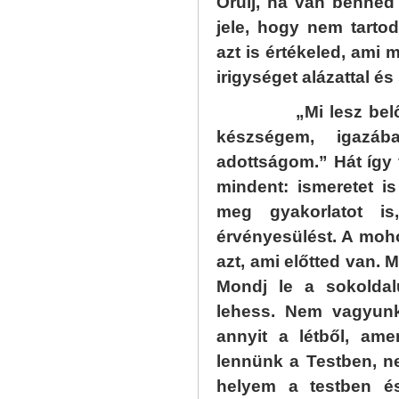
Örülj, ha van benned
jele, hogy nem tart
azt is értékeled, ami
irigységet alázattal és 
„Mi lesz belőlem
készségem, igazá
adottságom.” Hát így
mindent: ismeretet is
meg gyakorlatot is
érvényesülést. A moh
azt, ami előtted van. 
Mondj le a sokoldal
lehess. Nem vagyunk
annyit a létből, ame
lennünk a Testben, 
helyem a testben és