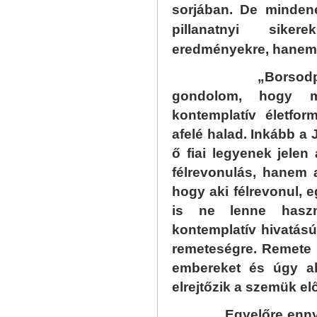
sorjában. De mindene
pillanatnyi siker
eredményekre, hanem 
„Borsodpusztán
gondolom, hogy m
kontemplatív életf
afelé halad. Inkább a 
ő fiai legyenek jelen
félrevonulás, hanem a
hogy aki félrevonul, e
is ne lenne hasz
kontemplatív hivatás
remeteségre. Remete 
embereket és úgy ak
elrejtőzik a szemük elő
Egyelőre ennyit, 