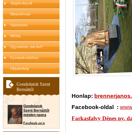
Alapítványok
Hírarchívum
Sajtószoba
Média
Ügyintézés, mit hol?
Gyermekvédelem
Oldaltérkép
Gondolatok Szent
Bernáttól
Honlap:
brennerjanos
Gondolatok
Facebook-oldal :
www.
Szent Bernáttól
minden napra
Farkasfalvy Dénes ny. da
Facebook-on is