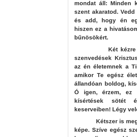
mondat áll: Minden 
szent akaratod. Vedd
és add, hogy én egé
hiszen ez a hivatásom
bűnösökért.
Két kézre fogo
szenvedések Krisztus
az én életemnek a Ti
amikor Te egész élet
állandóan boldog, kís
Ó igen, érzem, ez 
kísértések sötét 
keserveiben! Légy vel
Kétszer is megjele
képe. Szíve egész sz