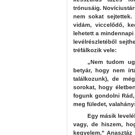
trónusáig. Novíciustárs
nem sokat sejtettek.
vidám, viccelődő, k
lehetett a mindennapi 
levélrészletéből sejt
tréfálkozik vele:
„Nem tudom ugya
betyár, hogy nem írt
találkozunk), de m
sorokat, hogy életbe
fogunk gondolni Rád,
meg füledet, valahán
Egy másik leveléb
vagy, de hiszem, hog
kegyelem.” Anasztáz L