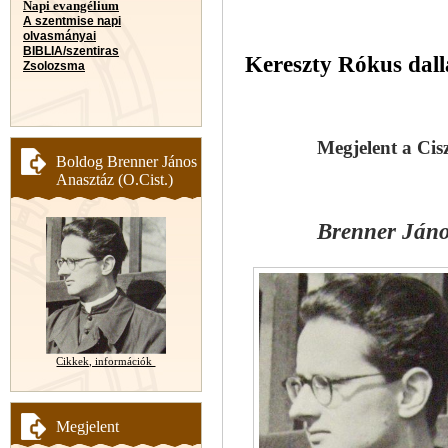
Napi evangélium
A szentmise napi
olvasmányai
BIBLIA/szentiras
Kereszty Rókus dalla
Zsolozsma
Megjelent a Cis
Boldog Brenner János
Anasztáz (O.Cist.)
Brenner Jáno
Cikkek, információk
Megjelent