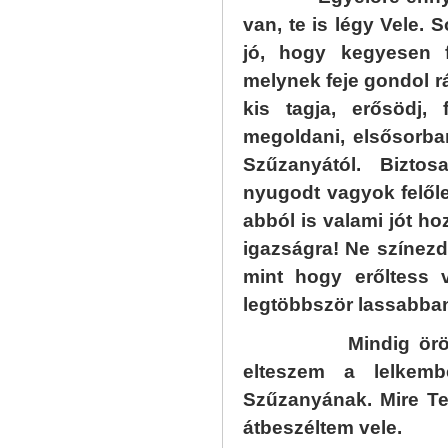
van, te is légy Vele. 
jó, hogy kegyesen f
melynek feje gondol rá
kis tagja, erősödj,
megoldani, elsősorba
Szűzanyától. Bizto
nyugodt vagyok felől
abból is valami jót ho
igazságra! Ne színez
mint hogy erőltess 
legtöbbször lassabban
Mindig örömet sz
elteszem a lelkemb
Szűzanyának. Mire Te
átbeszéltem vele.