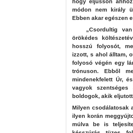
hogy eljusson ahhoz
módon nem király ü
Ebben akar egészen e
„Csordultig van
örökédes költészeté
hosszú folyosót, m
izzott, s ahol álltam, 
folyosó végén egy lá
trónuson. Ebből me
mindenekfelett Úr,
vagyok szentséges S
boldogok, akik eljutott
Milyen csodálatosak az
ilyen korán meggyújto
múlva be is teljesí
késszúrás tüzes fol