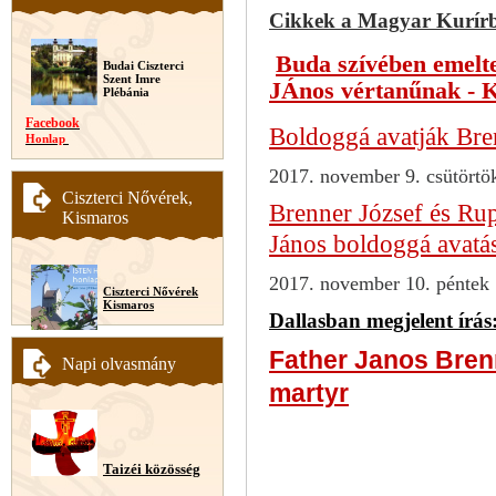
Cikkek a Magyar Kurír
Buda szívében emelt
Budai Ciszterci
Szent Imre
JÁnos vértanűnak - K
Plébánia
Facebook
Boldoggá avatják Bre
Honlap
2017. november 9. csütörtö
Ciszterci Nővérek,
Brenner József és Rup
Kismaros
János boldoggá avatá
2017. november 10. péntek
Ciszterci Nővérek
Kismaros
Dallasban megjelent írás
Father Janos Bren
Napi olvasmány
martyr
Taizéi közösség