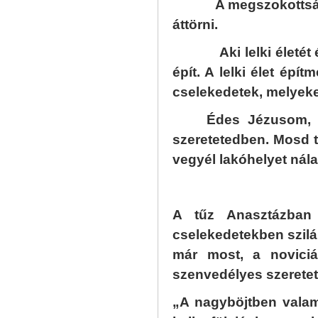
A megszokottság gá
áttörni.
Aki lelki életét ér
épít. A lelki élet épít
cselekedetek, melyeket 
Édes Jézusom, 
szeretetedben. Mosd ti
vegyél lakóhelyet nál
A tűz Anasztázban
cselekedetekben szilár
már most, a noviciá
szenvedélyes szeretet
„A nagyböjtben valami