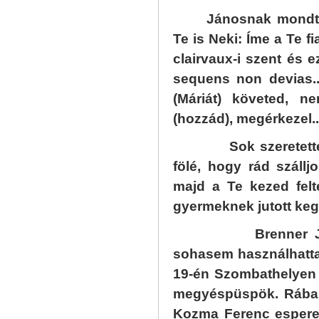
Jánosnak mondta
Te is Neki: Íme a Te 
clairvaux-i szent és e
sequens non devias...
(Máriát) követed, n
(hozzád), megérkezel..
Sok szeretettel ny
fölé, hogy rád száll
majd a Te kezed felt
gyermeknek jutott ke
Brenner Jánost (
sohasem használhatta 
19-én Szombathelyen
megyéspüspök. Rábake
Kozma Ferenc espere