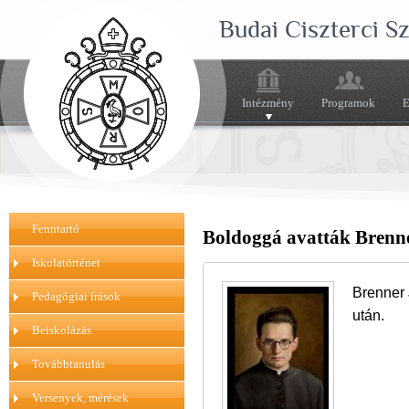
Budai Ciszterci 
Intézmény
Programok
E
Fenntartó
Boldoggá avatták Brenner
Iskolatörténet
Brenner 
Pedagógiai írások
után.
Beiskolázás
Továbbtanulás
Versenyek, mérések