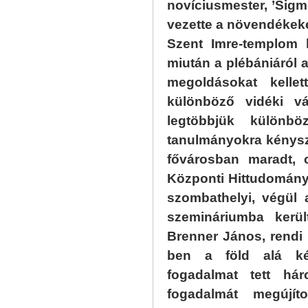
novíciusmester, ’Sig
vezette a növendékeke
Szent Imre-templom 
miután a plébániáról a
megoldásokat kelle
különböző vidéki vár
legtöbbjük különbö
tanulmányokra kénysz
fővárosban maradt, c
Központi Hittudomány
szombathelyi, végül 
szemináriumba kerül
Brenner János, rendi 
ben a föld alá kén
fogadalmat tett h
fogadalmát megújí