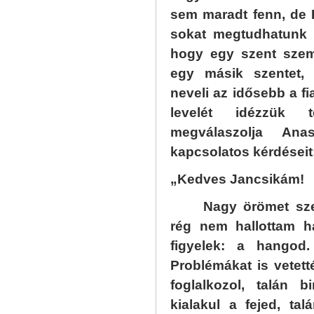
sem maradt fenn, de L
sokat megtudhatunk le
hogy egy szent szem
egy másik szentet,
neveli az idősebb a fia
levelét idézzük 
megválaszolja Ana
kapcsolatos kérdéseit
„Kedves Jancsikám!
Nagy örömet sze
rég nem hallottam ha
figyelek: a hangod
Problémákat is vetetté
foglalkozol, talán b
kialakul a fejed, ta