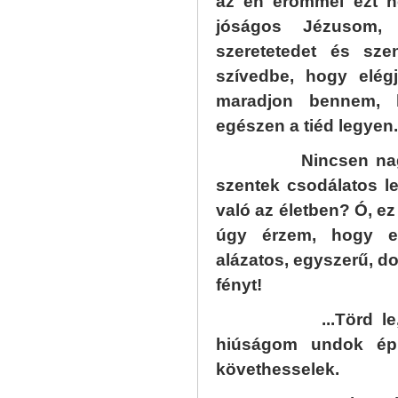
az én erőmmel ezt 
jóságos Jézusom,
szeretetedet és sze
szívedbe, hogy elég
maradjon bennem,
egészen a tiéd legyen.
Nincsen nagy te
szentek csodálatos le
való az életben? Ó, e
úgy érzem, hogy el
alázatos, egyszerű, d
fényt!
...Törd le, Ura
hiúságom undok épí
követhesselek.