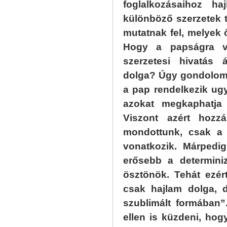
foglalkozásaihoz ha
különböző szerzetek 
mutatnak fel, melyek
Hogy a papságra va
szerzetesi hivatás 
dolga? Úgy gondolom,
a pap rendelkezik ug
azokat megkaphatja
Viszont azért hozzá
mondottunk, csak a
vonatkozik. Márpedi
erősebb a determini
ösztönök. Tehát ezér
csak hajlam dolga, 
szublimált formában
ellen is küzdeni, ho