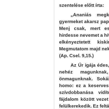
szentelése előtt írta:
„Ananiás megk
gyermeket akarsz pappá
Menj csak, mert es
hirdesse nevemet a hív
elkényeztetett kis
Megmutatom majd neki
(Ap. Csel. 9,15.)
Az Úr igája édes
nehéz magunkna
önmagunknak. Soká
homo: ez a keserve
szívdobbanása vidí
fájdalom között veze
felülkerekedik. Ez fel