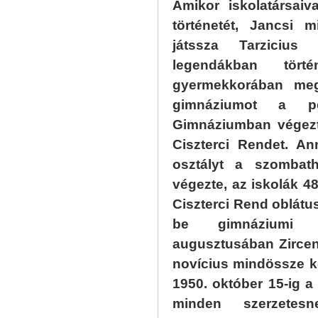
Amikor iskolatársaiv
történetét, Jancsi 
játssza Tarziciu
legendákban tö
gyermekkorában meg
gimnáziumot a pé
Gimnáziumban végezte
Ciszterci Rendet. An
osztályt a szombat
végezte, az iskolák 4
Ciszterci Rend oblátusa
be gimnáziumi 
augusztusában Zircen
novícius mindössze ké
1950. október 15-ig a 
minden szerzetes