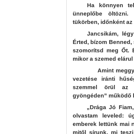
Ha könnyen teh
ünneplőbe öltözni
tükörben, időnként az i
Jancsikám, légy
Érted, bízom Benned,
szomorítsd meg Őt. É
mikor a szemed elárul
Amint meggyőződi
vezetése iránti hűs
szemmel örül az A
gyöngéden” működő 
„Drága Jó Fiam,
olvastam leveled: ú
emberek lettünk mai
mitől sírunk, mi tes