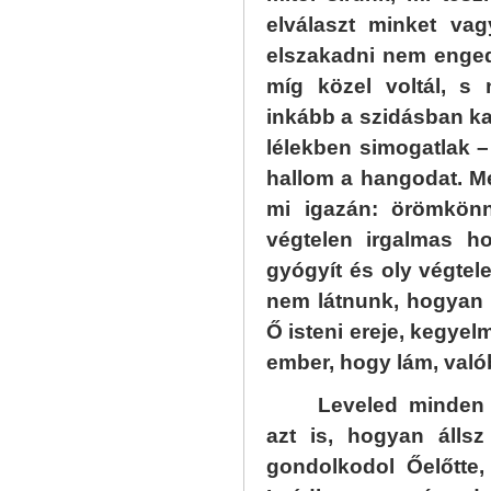
elválaszt minket vag
elszakadni nem enged
míg közel voltál, s 
inkább a szidásban k
lélekben simogatlak –
hallom a hangodat. Mé
mi igazán: örömkönn
végtelen irgalmas ho
gyógyít és oly végtel
nem látnunk, hogyan
Ő isteni ereje, kegyel
ember, hogy lám, valób
Leveled minden 
azt is, hogyan állsz
gondolkodol Őelőtte, 