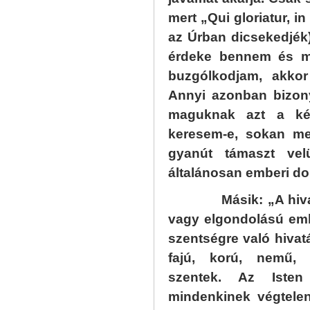
mert „Qui gloriatur, in
az Úrban dicsekedjék)
érdeke bennem és m
buzgólkodjam, akkor
Annyi azonban bizon
maguknak azt a ké
keresem-e, sokan me
gyanút támaszt ve
általánosan emberi do
Másik: „A hivatás
vagy elgondolású em
szentségre való hivat
fajú, korú, nemű, 
szentek. Az Isten
mindenkinek végtelen