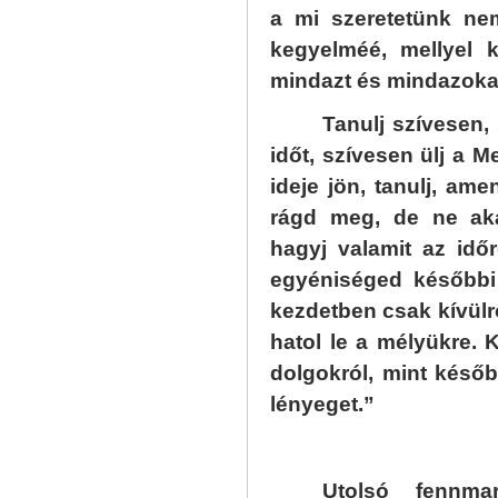
a mi szeretetünk ne
kegyelméé, mellyel k
mindazt és mindazokat
Tanulj szívesen,
időt, szívesen ülj a M
ideje jön, tanulj, ame
rágd meg, de ne aka
hagyj valamit az időre
egyéniséged későbbi 
kezdetben csak kívülr
hatol le a mélyükre. K
dolgokról, mint későb
lényeget.”
Utolsó fennma