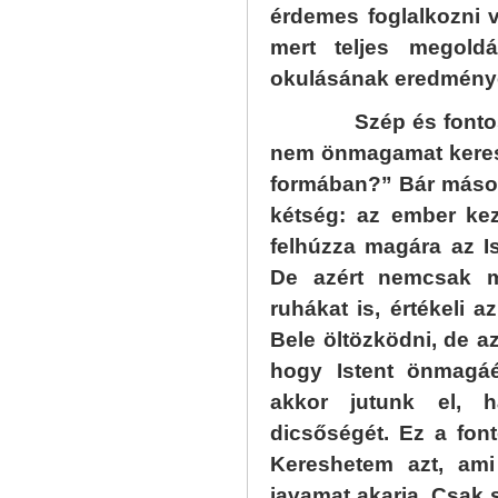
érdemes foglalkozni 
mert teljes megold
okulásának eredmény
Szép és fontos kér
nem önmagamat keres
formában?” Bár máso
kétség: az ember ke
felhúzza magára az Is
De azért nemcsak ma
ruhákat is, értékeli 
Bele öltözködni, de az
hogy Istent önmagáé
akkor jutunk el,
dicsőségét. Ez a fon
Kereshetem azt, ami
javamat akarja. Csak