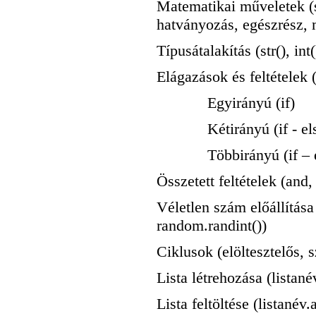
Matematikai műveletek (s
hatványozás, egészrész,
Típusátalakítás (str(), int(
Elágazások és feltételek 
Egyirányú (if)
Kétirányú (if - els
Többirányú (if – eli
Összetett feltételek (and,
Véletlen szám előállítás
random.randint())
Ciklusok (elöltesztelős, 
Lista létrehozása (listanév
Lista feltöltése (listanév