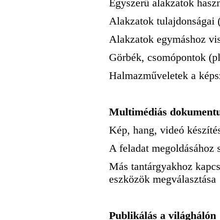
Egyszerű alakzatok haszná
Alakzatok tulajdonságai (
Alakzatok egymáshoz vis
Görbék, csomópontok (pl.
Halmazműveletek a képs
Multimédiás dokumentu
Kép, hang, videó készíté
A feladat megoldásához 
Más tantárgyakhoz kapcso
eszközök megválasztása
Publikálás a világhálón