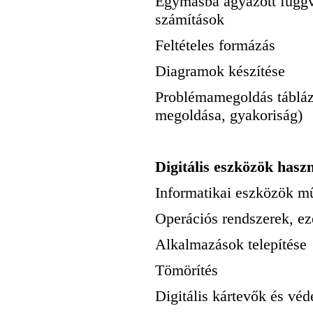
Egymásba ágyazott függvé
számítások
Feltételes formázás
Diagramok készítése
Problémamegoldás tábláza
megoldása, gyakoriság)
Digitális eszközök hasz
Informatikai eszközök mű
Operációs rendszerek, ez
Alkalmazások telepítése
Tömörítés
Digitális kártevők és vé