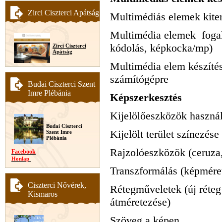
Zirci Ciszterci Apátság
Multimédiás elemek kiter
Multimédia elemek fogal
kódolás, képkocka/mp)
Zirci Ciszterci
Apátság
Multimédia elem készítés
számítógépre
Budai Ciszterci Szent
Imre Plébánia
Képszerkesztés
Kijelölőeszközök használ
Budai Ciszterci
Kijelölt terület színezése
Szent Imre
Plébánia
Rajzolóeszközök (ceruza,
Facebook
Honlap
Transzformálás (képméret
Ciszterci Nővérek,
Rétegműveletek (új réteg 
Kismaros
átméretezése)
Szöveg a képen