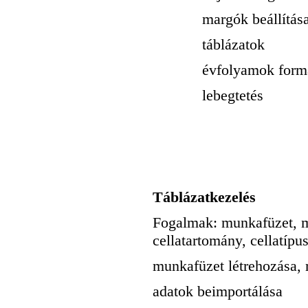
margók beállítás
táblázatok
évfolyamok formá
lebegtetés
Táblázatkezelés
Fogalmak: munkafüzet, mu
cellatartomány, cellatíp
munkafüzet létrehozása,
adatok beimportálása