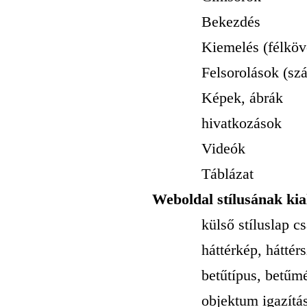
Bekezdés
Kiemelés (félkövér, d
Felsorolások (számo
Képek, ábrák
hivatkozások
Videók
Táblázat
Weboldal stílusának kia
külső stíluslap csa
háttérkép, háttérs
betűtípus, betűméret,
objektum igazítása,