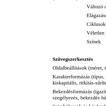
Változó dekla
Elágazáso
Ciklusok
Véletlen számo
Színek
Szövegszerkesztés
Oldalbeállítások (méret, 
Karakterformázás (típus, 
kiskapitális, ritkítás-sűrít
Bekezdésformázás (igazít
szegélyezés, bekezdés há