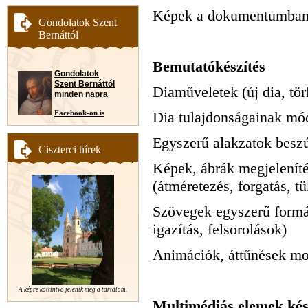
Képek a dokumentumba
Gondolatok Szent
Bernáttól
Bemutatókészítés
Gondolatok
Szent Bernáttól
Diaműveletek (új dia, tör
minden napra
Facebook-on is
Dia tulajdonságainak mód
Egyszerű alakzatok beszú
Ciszterci hírek
Képek, ábrák megjeleníté
(átméretezés, forgatás, t
Szövegek egyszerű formáz
igazítás, felsorolások)
Animációk, áttűnések m
A képre kattintva jelenik meg a tartalom.
Multimédiás elemek kés