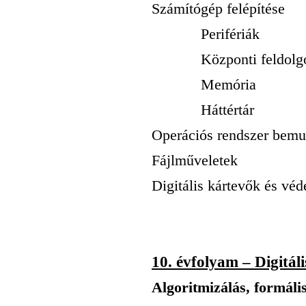
Számítógép felépítése
Perifériák
Központi feldolgo
Memória
Háttértár
Operációs rendszer bemu
Fájlműveletek
Digitális kártevők és vé
10. évfolyam – Digitáli
Algoritmizálás, formáli