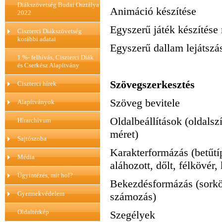
Diákszövetség Budai Osztálya
Animáció készítése
2022
Egyszerű játék készítése 
Ciszterci Diákszövetség
korábbi adatai
Egyszerű dallam lejátszá
1 %- felhívás, Ciszterci Diák
és Cserkész Alapítvány
Szövegszerkesztés
Ciszterci hírek
Szöveg bevitele
Alapítványok
Oldalbeállítások (oldalszí
Hírarchívum
méret)
Sajtószoba
Karakterformázás (betűtí
Média
aláhozott, dőlt, félkövér, k
Ügyintézés, mit hol?
Bekezdésformázás (sorköz
Gyermekvédelem
számozás)
Oldaltérkép
Szegélyek