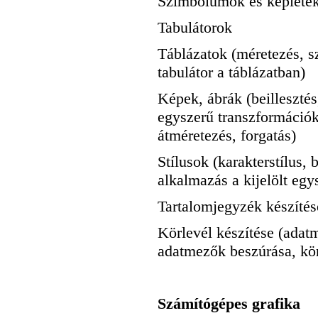
Szimbólumok és képlete
Tabulátorok
Táblázatok (méretezés, sz
tabulátor a táblázatban)
Képek, ábrák (beillesztés
egyszerű transzformációk
átméretezés, forgatás)
Stílusok (karakterstílus, 
alkalmazás a kijelölt egy
Tartalomjegyzék készítés
Körlevél készítése (adat
adatmezők beszúrása, kör
Számítógépes grafika