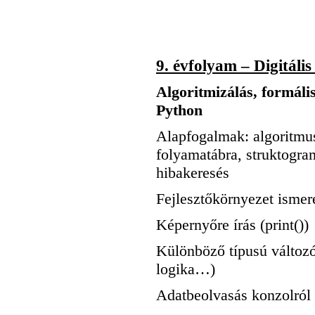
9. évfolyam – Digitális
Algoritmizálás, formáli
Python
Alapfogalmak: algoritmus
folyamatábra, struktogram
hibakeresés
Fejlesztőkörnyezet ismer
Képernyőre írás (print())
Különböző típusú változó
logika…)
Adatbeolvasás konzolról 