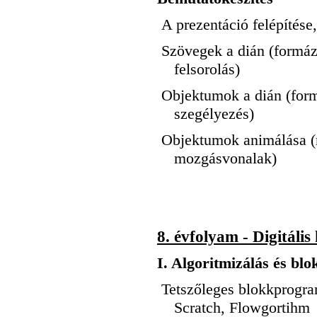
A prezentáció felépítése,
Szövegek a dián (formázá
felsorolás)
Objektumok a dián (form
szegélyezés)
Objektumok animálása (m
mozgásvonalak)
8. évfolyam - Digitális
I. Algoritmizálás és b
Tetszőleges blokkprogra
Scratch, Flowgortihm