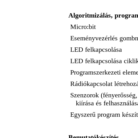
Algoritmizálás, progra
Micro:bit
Eseményvezérlés gombn
LED felkapcsolása
LED felkapcsolása cikli
Programszerkezeti elemek
Rádiókapcsolat létrehozá
Szenzorok (fényerősség,
kiírása és felhasználá
Egyszerű program készí
Bemutatókészítés