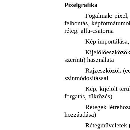
Pixelgrafika
Fogalmak: pixel, kép
felbontás, képformát
réteg, alfa-csatorna
Kép importálása, új r
Kijelölőeszközök (tégl
szerinti) használata
Rajzeszközök (ecset,
színmódosítással
Kép, kijelölt terület 
forgatás, tükrözés)
Rétegek létrehozása é
hozzáadása)
Rétegműveletek (sor