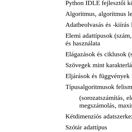
Python IDLE fejlesztői k
Algoritmus, algoritmus l
Adatbeolvasás és -kiírás 
Elemi adattípusok (szám, 
és használata
Elágazások és ciklusok (s
Szövegek mint karakterl
Eljárások és függvények 
Típusalgoritmusok felism
(sorozatszámítás, el
megszámolás, maxi
Kétdimenziós adatszerkeze
Szótár adattípus