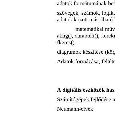
adatok formátumának beá
szövegek, számok, logika
adatok között másolható 
matematikai művelete
átlag(), darabteli(), kerek
fkeres()
diagramok készítése (kör,
Adatok formázása, feltét
A digitális eszközök ha
Számítógépek fejlődése 
Neumann-elvek