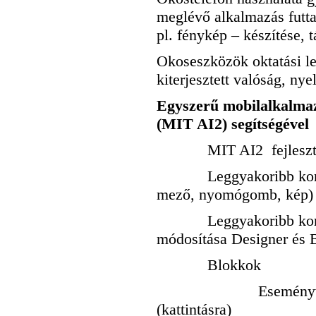
meglévő alkalmazás futtat
pl. fénykép – készítése, t
Okoseszközök oktatási l
kiterjesztett valóság, ny
Egyszerű mobilalkalmaz
(MIT AI2) segítségével
MIT AI2 fejlesztők
Leggyakoribb kompone
mező, nyomógomb, kép) é
Leggyakoribb kompon
módosítása Designer és 
Blokkok
Eseményvezérlé
(kattintásra)