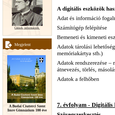
A digitális eszközök ha
Adat és információ foga
Számítógép felépítése
Cikkek, információk
Bemeneti és kimeneti es
Megjelent
Adatok tárolási lehetősé
memóriakártya stb.)
Adatok rendszerezése – 
átnevezés, törlés, másolás
Adatok a felhőben
7. évfolyam - Digitális
A Budai Ciszterci Szent
Imre Gimnázium 100 éve
Szövegszerkesztés