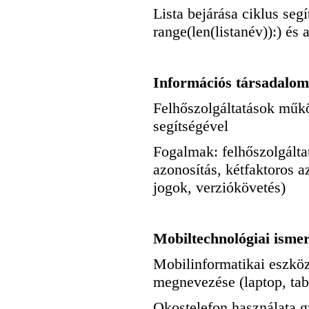
Lista bejárása ciklus segí
range(len(listanév)):) és
Információs társadalom,
Felhőszolgáltatások műk
segítségével
Fogalmak: felhőszolgálta
azonosítás, kétfaktoros 
jogok, verziókövetés)
Mobiltechnológiai isme
Mobilinformatikai eszköz
megnevezése (laptop, tab
Okostelefon használata g