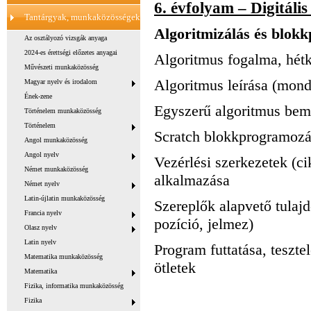
6. évfolyam – Digitális
Tantárgyak, munkaközösségek
Algoritmizálás és blok
Az osztályozó vizsgák anyaga
2024-es érettségi előzetes anyagai
Algoritmus fogalma, hét
Művészeti munkaközösség
Algoritmus leírása (mond
Magyar nyelv és irodalom
Ének-zene
Egyszerű algoritmus bem
Történelem munkaközösség
Történelem
Scratch blokkprogramozá
Angol munkaközösség
Angol nyelv
Vezérlési szerkezetek (ci
Német munkaközösség
alkalmazása
Német nyelv
Latin-újlatin munkaközösség
Szereplők alapvető tulaj
Francia nyelv
pozíció, jelmez)
Olasz nyelv
Latin nyelv
Program futtatása, teszte
Matematika munkaközösség
ötletek
Matematika
Fizika, informatika munkaközösség
Fizika