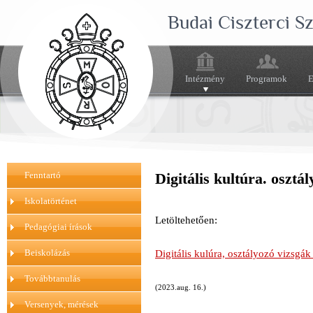
Budai Ciszterci 
Intézmény
Programok
E
Fenntartó
Digitális kultúra. oszt
Iskolatörténet
Letöltehetően:
Pedagógiai írások
Beiskolázás
Digitális kulúra, osztályozó vizsgá
Továbbtanulás
(2023.aug. 16.)
Versenyek, mérések