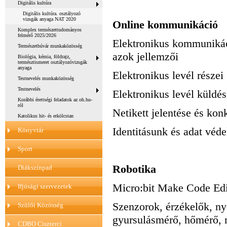
Digitális kultúra
Digitális kultúra. osztályozó
vizsgák anyaga NAT 2020
Online kommunikáció
Komplex természettudományos
felmérő 2025/2026
Elektronikus kommunikáci
Természetbúvár munkaközösség
azok jellemzői
Biológia, kémia, földrajz,
természtismeret osztályozóvizsgák
anyaga
Elektronikus levél részei
Testnevelés munkaközösség
Testnevelés
Elektronikus levél küldés
Korábbi érettségi feladatok az oh.hu-
ról
Netikett jelentése és kon
Katolikus hit- és erkölcstan
Identitásunk és adat véd
Könyvtár
Sport
Robotika
Diákszínpad
Micro:bit Make Code Edi
Ifjúsági szervezetek
Szenzorok, érzékelők, 
Szülői Közösség
gyursulásmérő, hőmérő, 
CDBO Ciszterci