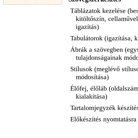
Táblázatok kezelése (be
kitöltőszín, cellaműve
igazítás)
Tabulátorok (igazítása, k
Ábrák a szövegben (egys
tulajdonságainak módos
Stílusok (meglévő stílus
módosítása)
Élőfej, élőláb (oldalszá
kialakítása)
Tartalomjegyzék készítés
Előkészítés nyomtatásra