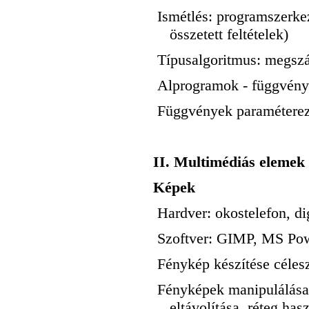
Ismétlés: programszerkez
összetett feltételek)
Típusalgoritmus: megsz
Alprogramok - függvén
Függvények paramétere
II. Multimédiás elemek 
Képek
Hardver: okostelefon, di
Szoftver: GIMP, MS Pow
Fénykép készítése céles
Fényképek manipulálása (
eltávolítása, réteg ha