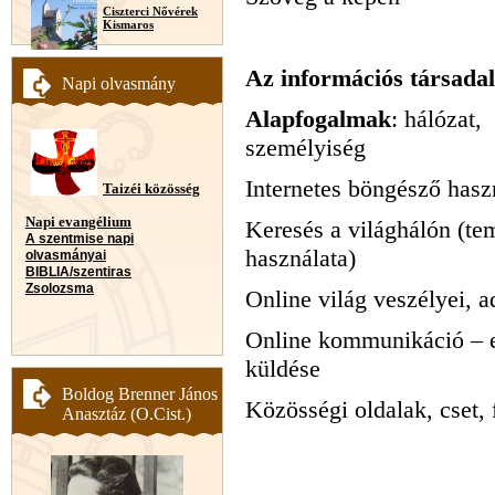
Ciszterci Nővérek
Kismaros
Az információs társadal
Napi olvasmány
Alapfogalmak
: hálózat, 
személyiség
Internetes böngésző has
Taizéi közösség
Napi evangélium
Keresés a világhálón (te
A szentmise napi
használata)
olvasmányai
BIBLIA/szentiras
Zsolozsma
Online világ veszélyei, a
Online kommunikáció – el
küldése
Boldog Brenner János
Közösségi oldalak, cset, 
Anasztáz (O.Cist.)