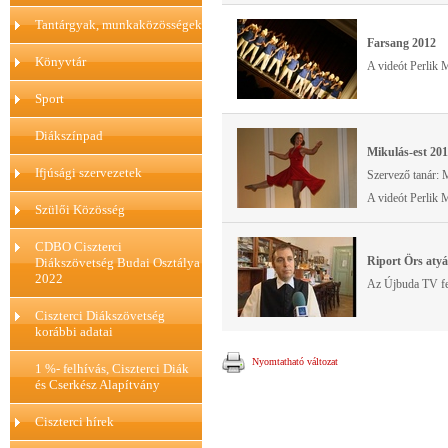
Tantárgyak, munkaközösségek
Farsang 2012
Könyvtár
A videót Perlik M
Sport
Diákszínpad
Mikulás-est 201
Ifjúsági szervezetek
Szervező tanár: 
A videót Perlik M
Szülői Közösség
CDBO Ciszterci
Riport Örs aty
Diákszövetség Budai Osztálya
2022
Az Újbuda TV fe
Ciszterci Diákszövetség
korábbi adatai
Nyomtatható változat
1 %- felhívás, Ciszterci Diák
és Cserkész Alapítvány
Ciszterci hírek