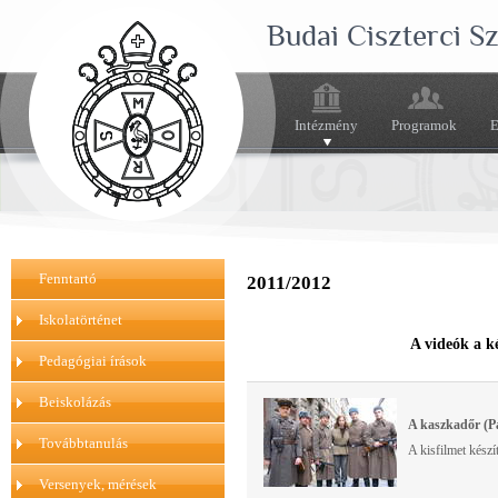
Budai Ciszterci 
Intézmény
Programok
E
Fenntartó
2011/2012
Iskolatörténet
A videók a k
Pedagógiai írások
Beiskolázás
A kaszkadőr (P
Továbbtanulás
A kisfilmet készít
Versenyek, mérések