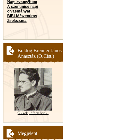
Napi evangélium
A szentmise napi
olvasmányai
BIBLIA/szentiras
Zsolozsma
Boldog Brenner János
Anasztáz (O.Cist.)
Cikkek, információk
Megjelent