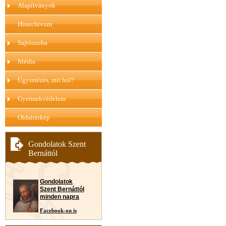
Alapítványok
Hírarchívum
Sajtószoba
Média
Ügyintézés, mit hol?
Gyermekvédelem
Oldaltérkép
Gondolatok Szent
Bernáttól
Gondolatok
Szent Bernáttól
minden napra
Facebook-on is