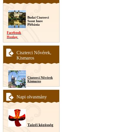
Budai Ciszterci
Szent Imre
Plébánia
Facebook
Honlap
Ciszterci Nővérek,
Kismaros
Ciszterci Nővérek
Kismaros
Napi olvasmány
Taizéi közösség