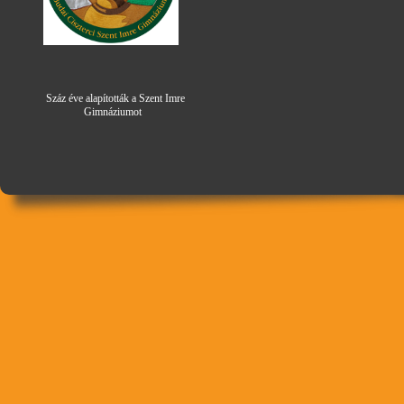
Száz éve alapították a Szent Imre
Gimná
zi
umot