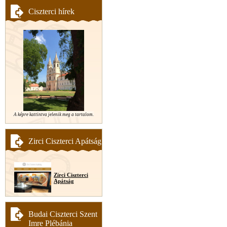
Ciszterci hírek
A képre kattintva jelenik meg a tartalom.
Zirci Ciszterci Apátság
Zirci Ciszterci
Apátság
Budai Ciszterci Szent
Imre Plébánia