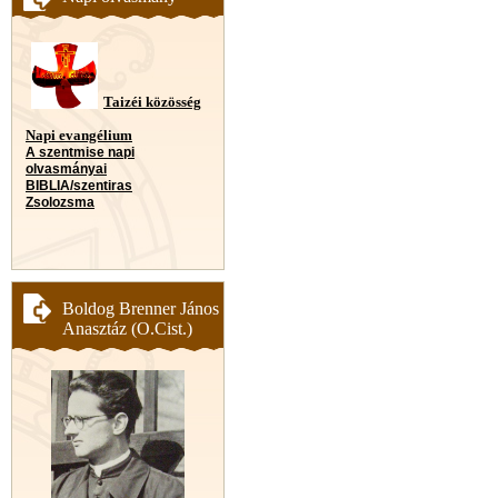
Taizéi közösség
Napi evangélium
A szentmise napi
olvasmányai
BIBLIA/szentiras
Zsolozsma
Boldog Brenner János
Anasztáz (O.Cist.)