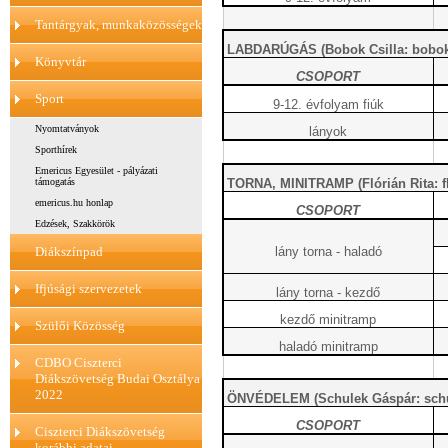
Tantárgyak, munkaközösségek
LABDARÚGÁS (Bobok Csilla: bobok.
Könyvtár
CSOPORT
Sport
9-12. évfolyam fiúk
Nyomtatványok
lányok
Sporthírek
Emericus Egyesület - pályázati
TORNA, MINITRAMP (Flórián Rita: fl
támogatás
emericus.hu honlap
CSOPORT
Edzések, Szakkörök
lány torna - haladó
Diákszínpad
Ifjúsági szervezetek
lány torna - kezdő
kezdő minitramp
Szülői Közösség
haladó minitramp
CDBO Ciszterci
Diákszövetség Budai Osztálya
2022
ÖNVÉDELEM (Schulek Gáspár: schu
CSOPORT
Ciszterci Diákszövetség
korábbi adatai