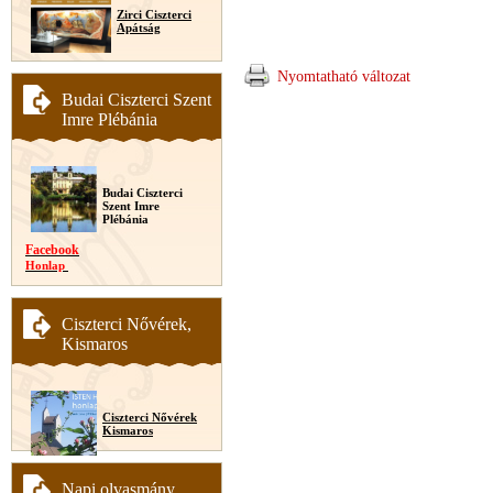
Zirci Ciszterci
Apátság
Nyomtatható változat
Budai Ciszterci Szent
Imre Plébánia
Budai Ciszterci
Szent Imre
Plébánia
Facebook
Honlap
Ciszterci Nővérek,
Kismaros
Ciszterci Nővérek
Kismaros
Napi olvasmány