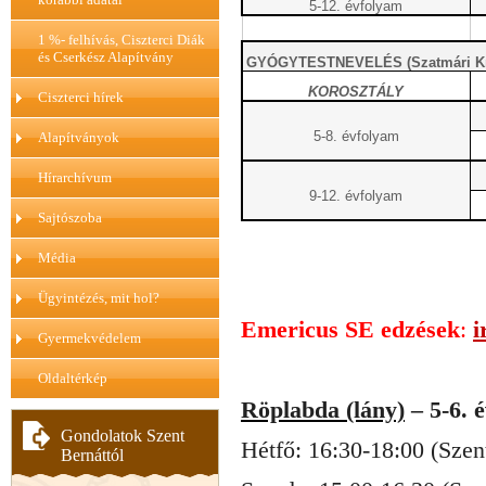
5-12. évfolyam
1 %- felhívás, Ciszterci Diák
és Cserkész Alapítvány
GYÓGYTESTNEVELÉS (Szatmári Krist
KOROSZTÁLY
Ciszterci hírek
5-8. évfolyam
Alapítványok
Hírarchívum
9-12. évfolyam
Sajtószoba
Média
Ügyintézés, mit hol?
Emericus SE edzések
:
i
Gyermekvédelem
Oldaltérkép
Röplabda (lány)
– 5-6. 
Gondolatok Szent
Hétfő: 16:30-18:00 (Sze
Bernáttól