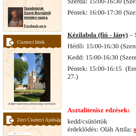
Szerda: 15:00-16:30 (Sz
Gondolatok
Péntek: 16:00-17:30 (Sz
Szent Bernáttól
minden napra
Facebook-on is
Kézilabda (fiú - lány)
–
Ciszterci hírek
Hétfő: 15:00-16:30 (Sze
Kedd: 15:00-16:30 (Szen
Péntek: 15:00-16:15 (Em
27.)
A képre kattintva jelenik meg a tartalom.
Asztalitenisz edzések:
Zirci Ciszterci Apátság
kedd/csütörtök
érdeklődés: Oláh Attila: