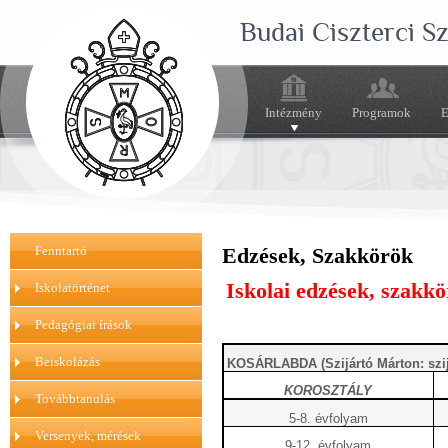
Budai Ciszterci 
Intézmény
Programok
E
Fenntartó
Edzések, Szakkörök
Iskolai edzések, szakk
Iskolatörténet
Pedagógiai írások
Beiskolázás
KOSÁRLABDA (Szijártó Márton: szi
KOROSZTÁLY
Továbbtanulás
5-8. évfolyam
Versenyek, mérések
9-12. évfolyam