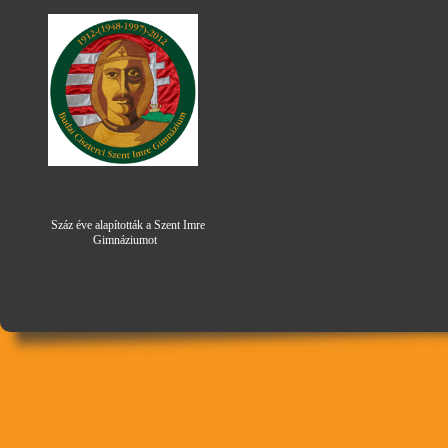
Száz éve alapították a Szent Imre
Gimná
zi
umot