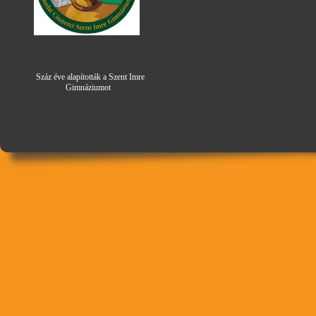
Száz éve alapították a Szent Imre
Gimná
zi
umot