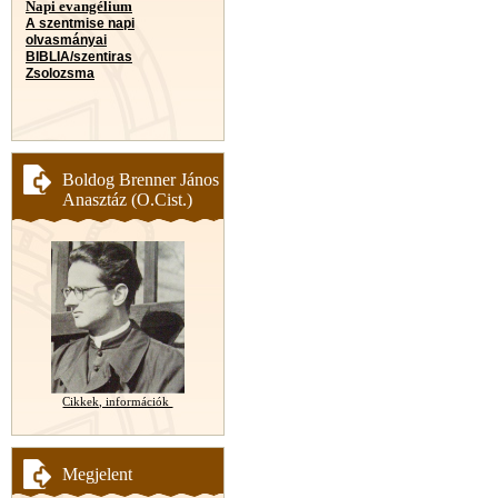
Napi evangélium
A szentmise napi
olvasmányai
BIBLIA/szentiras
Zsolozsma
Boldog Brenner János
Anasztáz (O.Cist.)
Cikkek, információk
Megjelent