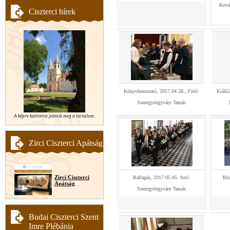
Kovát
Ciszterci hírek
Könyvbemutató, 2017.04.28., Fotó:
Kiállí
Szentgyörgyváry Tamás
A képre kattintva jelenik meg a tartalom.
Zirci Ciszterci Apátság
Zirci Ciszterci
Ballagás, 2017.05.05. fotó:
Bio
Apátság
Szentgyörgyváry Tamás
Budai Ciszterci Szent
Imre Plébánia