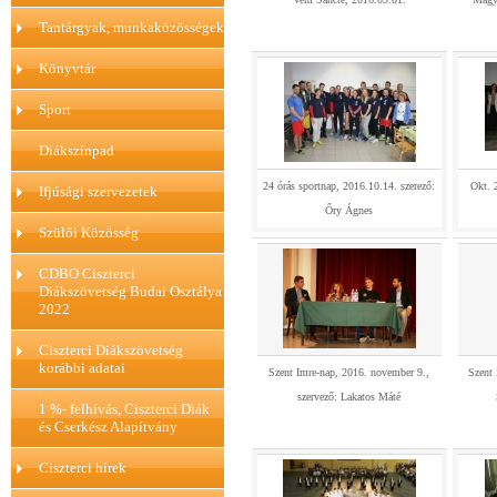
Tantárgyak, munkaközösségek
Könyvtár
Sport
Diákszínpad
24 órás sportnap, 2016.10.14. szerező:
Okt. 
Ifjúsági szervezetek
Őry Ágnes
Szülői Közösség
CDBO Ciszterci
Diákszövetség Budai Osztálya
2022
Ciszterci Diákszövetség
korábbi adatai
Szent Imre-nap, 2016. november 9.,
Szent 
szervező: Lakatos Máté
1 %- felhívás, Ciszterci Diák
és Cserkész Alapítvány
Ciszterci hírek