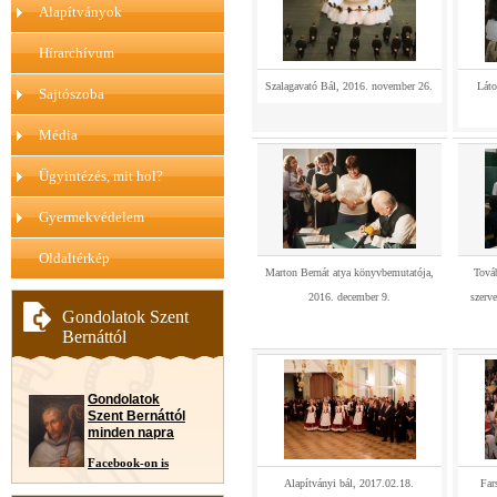
Alapítványok
Hírarchívum
Szalagavató Bál, 2016. november 26.
Láto
Sajtószoba
Média
Ügyintézés, mit hol?
Gyermekvédelem
Oldaltérkép
Marton Bernát atya könyvbemutatója,
Tová
2016. december 9.
szerv
Gondolatok Szent
Bernáttól
Gondolatok
Szent Bernáttól
minden napra
Facebook-on is
Alapítványi bál, 2017.02.18.
Far