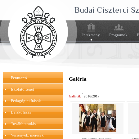
Budai Ciszterci 
Intézmény
Programok
E
Fenntartó
Galéria
Iskolatörténet
Galériák
2016/2017
Pedagógiai írások
Beiskolázás
Továbbtanulás
Versenyek, mérések
Veni Sancte, 2016.09.01.
Magy