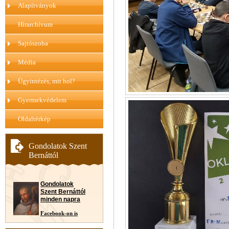
Alapítványok
Hírarchívum
Sajtószoba
Média
Ügyintézés, mit hol?
Gyermekvédelem
Oldaltérkép
Gondolatok Szent
Bernáttól
Gondolatok
Szent Bernáttól
minden napra
Facebook-on is