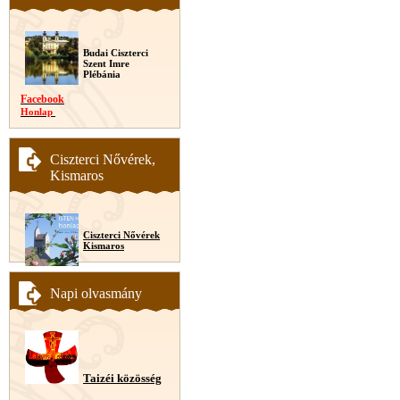
Budai Ciszterci
Szent Imre
Plébánia
Facebook
Honlap
Ciszterci Nővérek,
Kismaros
Ciszterci Nővérek
Kismaros
Napi olvasmány
Taizéi közösség