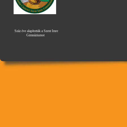
Száz éve alapították a Szent Imre
Gimná
zi
umot