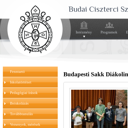
Budai Ciszterci 
Intézmény
Programok
E
Fenntartó
Budapesti Sakk Diákolimp
Iskolatörténet
Pedagógiai írások
Beiskolázás
Továbbtanulás
Versenyek, mérések