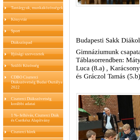
Tantárgyak, munkaközösségek
Könyvtár
Sport
Budapesti Sakk Diákol
Diákszínpad
Gimnáziumunk csapata I
Ifjúsági szervezetek
Táblasorrendben: Máty
Szülői Közösség
Luca (8.a) , Karácsony
és Gráczol Tamás (5.b
CDBO Ciszterci
Diákszövetség Budai Osztálya
2022
Ciszterci Diákszövetség
korábbi adatai
1 %- felhívás, Ciszterci Diák
és Cserkész Alapítvány
Ciszterci hírek