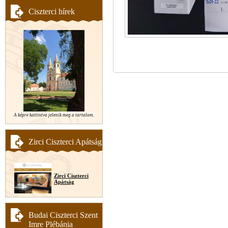
Ciszterci hírek
A képre kattintva jelenik meg a tartalom.
Zirci Ciszterci Apátság
Zirci Ciszterci
Apátság
Budai Ciszterci Szent
Imre Plébánia