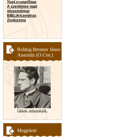
Napi evangélium
A szentmise napi
olvasmányai
BIBLIA/szentiras
Zsolozsma
Boldog Brenner János
Anasztáz (O.Cist.)
Cikkek, információk
Megjelent