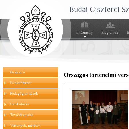
Budai Ciszterci 
Intézmény
Programok
E
Fenntartó
Országos történelmi ver
Iskolatörténet
Pedagógiai írások
Beiskolázás
Továbbtanulás
Versenyek, mérések