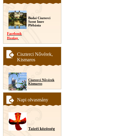
Budai Ciszterci
Szent Imre
Plébánia
Facebook
Honlap
Ciszterci Nővérek,
Kismaros
Ciszterci Nővérek
Kismaros
Napi olvasmány
Taizéi közösség