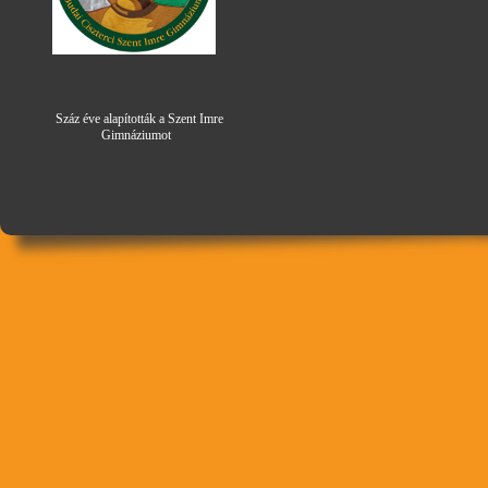
Száz éve alapították a Szent Imre
Gimná
zi
umot