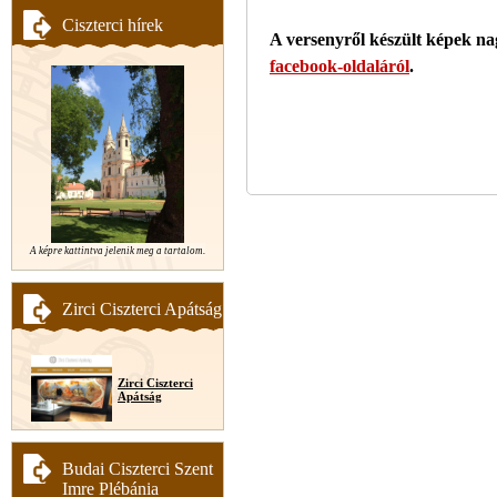
Ciszterci hírek
A versenyről készült képek na
facebook-oldaláról
.
A képre kattintva jelenik meg a tartalom.
Zirci Ciszterci Apátság
Zirci Ciszterci
Apátság
Budai Ciszterci Szent
Imre Plébánia