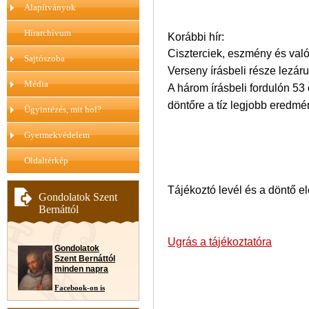
Alapítványok
Hírarchívum
Korábbi hír:
Ciszterciek, eszmény és val
Sajtószoba
Verseny írásbeli része lezárul
Média
A három írásbeli fordulón 53 
döntőre a tíz legjobb eredmén
Ügyintézés, mit hol?
Gyermekvédelem
Oldaltérkép
Tájékoztó levél és a döntő el
Gondolatok Szent
Bernáttól
Ugrás a tájékoztatóra
Gondolatok
Szent Bernáttól
minden napra
Facebook-on is