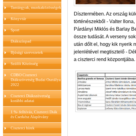
Tantárgyak, munkaközösségek
Dísztermében. Az ország kül
Könyvtár
történészekből - Valter Ilona, 
Párdányi Miklós és Barlay Ben
Sport
össze tudását. A verseny sok 
Diákszínpad
után dőlt el, hogy kik nyerik
jelenlétével megtisztelő - Dé
Ifjúsági szervezetek
a ciszterci rend központjába.
Szülői Közösség
CDBO Ciszterci
Diákszövetség Budai Osztálya
2022
Ciszterci Diákszövetség
korábbi adatai
1 %- felhívás, Ciszterci Diák
és Cserkész Alapítvány
Ciszterci hírek