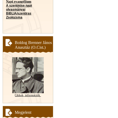
Napi evangélium
A szentmise napi
olvasmányai
BIBLIA/szentiras
Zsolozsma
Boldog Brenner János
Anasztáz (O.Cist.)
Cikkek, információk
Megjelent