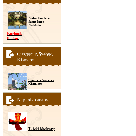
Budai Ciszterci
Szent Imre
Plébánia
Facebook
Honlap
Ciszterci Nővérek,
Kismaros
Ciszterci Nővérek
Kismaros
Napi olvasmány
Taizéi közösség