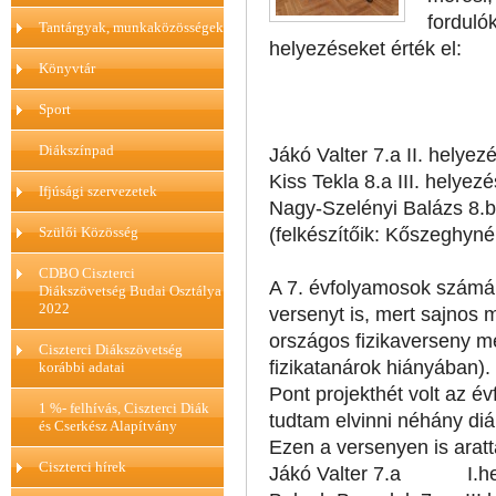
forduló
Tantárgyak, munkaközösségek
helyezéseket érték el:
Könyvtár
Sport
Diákszínpad
Jákó Valter 7.a II. helyez
Kiss Tekla 8.a III. helyezé
Ifjúsági szervezetek
Nagy-Szelényi Balázs 8.b 
Szülői Közösség
(felkészítőik: Kőszeghyné
CDBO Ciszterci
A 7. évfolyamosok számár
Diákszövetség Budai Osztálya
2022
versenyt is, mert sajnos
országos fizikaverseny me
Ciszterci Diákszövetség
fizikatanárok hiányában).
korábbi adatai
Pont projekthét volt az é
1 %- felhívás, Ciszterci Diák
tudtam elvinni néhány diá
és Cserkész Alapítvány
Ezen a versenyen is arat
Ciszterci hírek
Jákó Valter 7.a I.hel