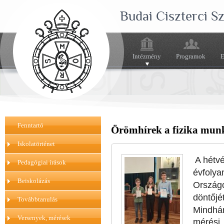
Budai Ciszterci 
Intézmény
Programok
E
Fenntartó
Örömhírek a fizika mun
Iskolatörténet
A hétv
Pedagógiai írások
évfoly
Beiskolázás
Ország
döntőjé
Továbbtanulás
Mindhár
Versenyek, mérések
mérési,