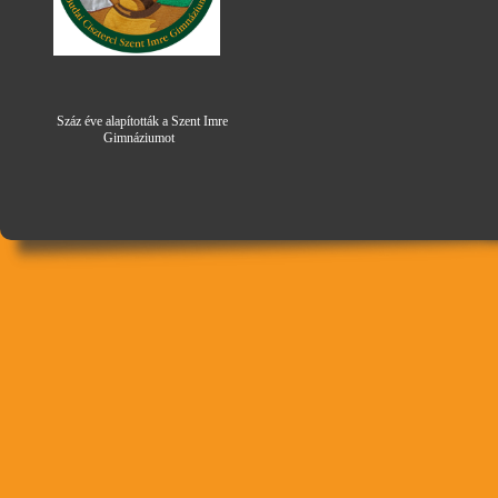
Száz éve alapították a Szent Imre
Gimná
zi
umot