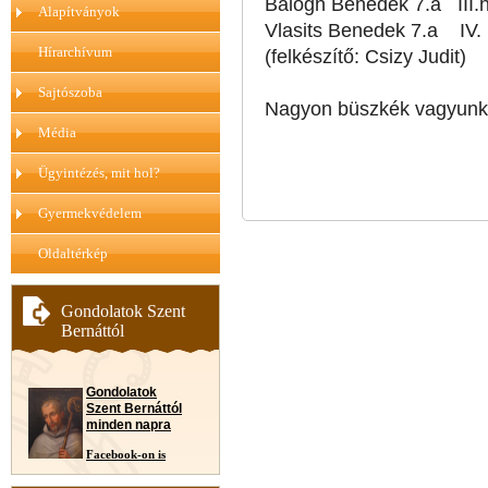
Balogh Benedek 7.a III.h
Alapítványok
Vlasits Benedek 7.a IV. h
Hírarchívum
(felkészítő: Csizy Judit)
Sajtószoba
Nagyon büszkék vagyunk 
Média
Ügyintézés, mit hol?
Gyermekvédelem
Oldaltérkép
Gondolatok Szent
Bernáttól
Gondolatok
Szent Bernáttól
minden napra
Facebook-on is