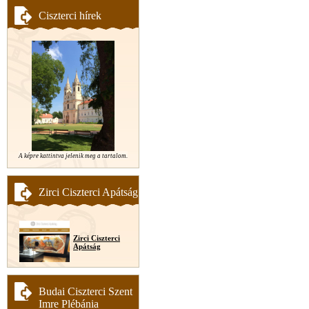
Ciszterci hírek
A képre kattintva jelenik meg a tartalom.
Zirci Ciszterci Apátság
Zirci Ciszterci
Apátság
Budai Ciszterci Szent
Imre Plébánia