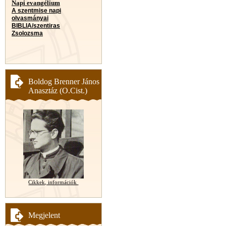
Napi evangélium
A szentmise napi
olvasmányai
BIBLIA/szentiras
Zsolozsma
Boldog Brenner János
Anasztáz (O.Cist.)
Cikkek, információk
Megjelent