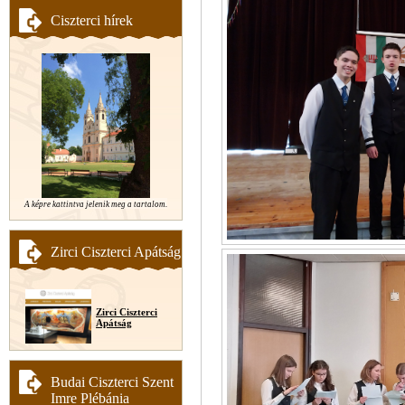
Ciszterci hírek
A képre kattintva jelenik meg a tartalom.
Zirci Ciszterci Apátság
Zirci Ciszterci
Apátság
Budai Ciszterci Szent
Imre Plébánia