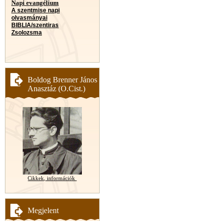
Napi evangélium
A szentmise napi
olvasmányai
BIBLIA/szentiras
Zsolozsma
Boldog Brenner János
Anasztáz (O.Cist.)
Cikkek, információk
Megjelent