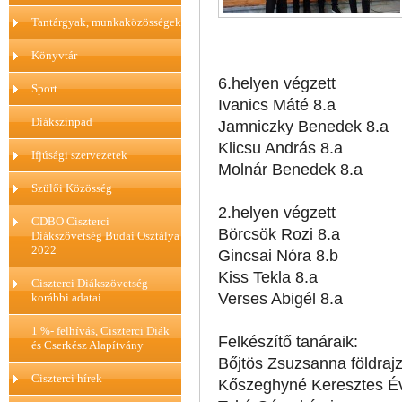
Tantárgyak, munkaközösségek
Könyvtár
6.helyen végzett
Sport
Ivanics Máté 8.a
Diákszínpad
Jamniczky Benedek 8.a
Klicsu András 8.a
Ifjúsági szervezetek
Molnár Benedek 8.a
Szülői Közösség
2.helyen végzett
CDBO Ciszterci
Börcsök Rozi 8.a
Diákszövetség Budai Osztálya
2022
Gincsai Nóra 8.b
Kiss Tekla 8.a
Ciszterci Diákszövetség
Verses Abigél 8.a
korábbi adatai
1 %- felhívás, Ciszterci Diák
Felkészítő tanáraik:
és Cserkész Alapítvány
Bőjtös Zsuzsanna földrajz
Ciszterci hírek
Kőszeghyné Keresztes Éva