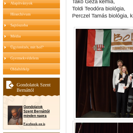
Takó Géza kémia,
Alapítványok
Toldi Teodóra biológia,
Hírarchívum
Perczel Tamás biológia, 
Sajtószoba
Média
Ügyintézés, mit hol?
Gyermekvédelem
Oldaltérkép
Gondolatok Szent
Bernáttól
Gondolatok
Szent Bernáttól
minden napra
Facebook-on is