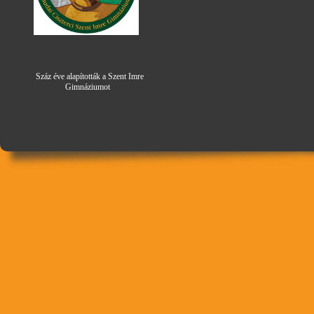
Száz éve alapították a Szent Imre
Gimná
zi
umot