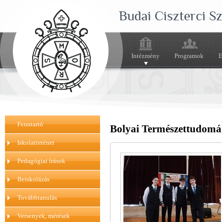
Budai Ciszterci 
Intézmény
Programok
E
Fenntartó
Bolyai Természettudomá
Iskolatörténet
Pedagógiai írások
Beiskolázás
Továbbtanulás
Versenyek, mérések