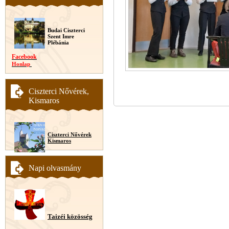
Budai Ciszterci
Szent Imre
Plébánia
Facebook
Honlap
Ciszterci Nővérek,
Kismaros
Ciszterci Nővérek
Kismaros
Napi olvasmány
Taizéi közösség