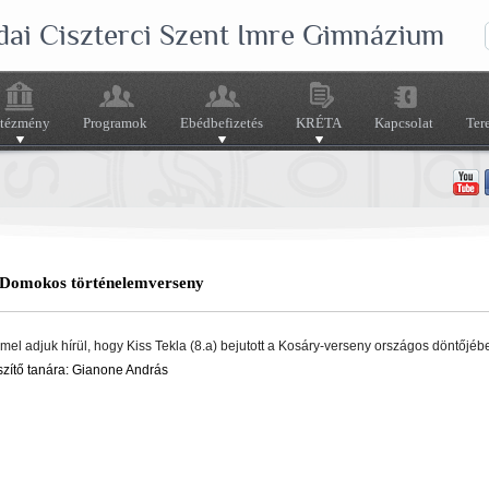
dai Ciszterci Szent Imre Gimnázium
ntézmény
Programok
Ebédbefizetés
KRÉTA
Kapcsolat
Ter
Domokos történelemverseny
el adjuk hírül, hogy Kiss Tekla (8.a) bejutott a Kosáry-verseny országos döntőjéb
szítő tanára: Gianone András