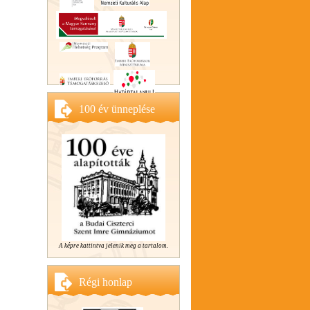
100 év ünneplése
A képre kattintva jelenik meg a tartalom.
Régi honlap