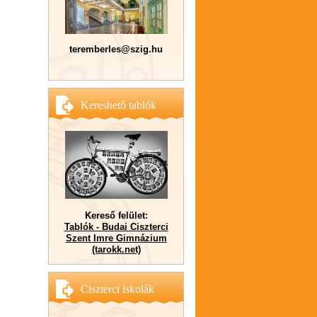
teremberles@szig.hu
Kereshető tablók
Kereső felület:
Tablók - Budai Ciszterci
Szent Imre Gimnázium
(tarokk.net)
Ciszterci iskolák