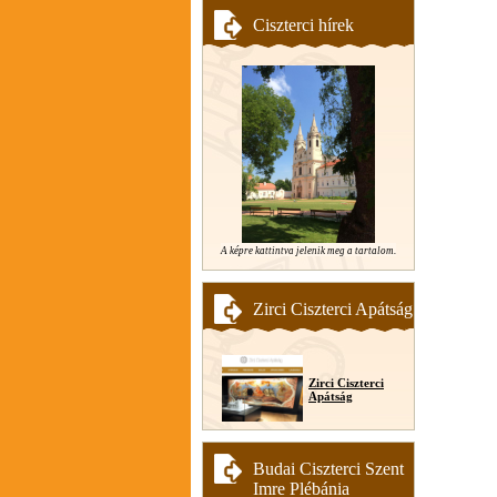
Ciszterci hírek
A képre kattintva jelenik meg a tartalom.
Zirci Ciszterci Apátság
Zirci Ciszterci
Apátság
Budai Ciszterci Szent
Imre Plébánia