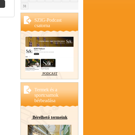
31
SZIG-Podcast
csatorna
PODCAST
Termek és a
sportcsarnok
bérbeadása
Bérelhető termeink