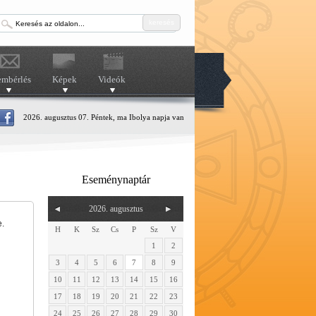
keresés
embérlés
Képek
Videók
2026. augusztus 07. Péntek, ma Ibolya napja van
Eseménynaptár
2026. augusztus
e.
H
K
Sz
Cs
P
Sz
V
1
2
3
4
5
6
7
8
9
10
11
12
13
14
15
16
17
18
19
20
21
22
23
24
25
26
27
28
29
30