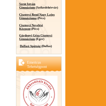
Szent István
Gimnázium
(Székesfehérvár)
Ciszterci Rend Nagy Lajos
Gimnáziuma
(Pécs)
Ciszterci Nevelési
Központ
(Pécs)
Gárdonyi Géza Ciszterci
Gimnázium
(Eger)
Dallasi Apátság
(Dallas)
Emericus
Tehetségpont