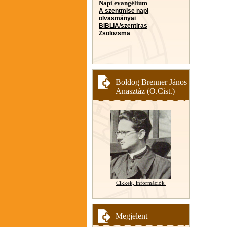
Napi evangélium
A szentmise napi
olvasmányai
BIBLIA/szentiras
Zsolozsma
Boldog Brenner János
Anasztáz (O.Cist.)
Cikkek, információk
Megjelent