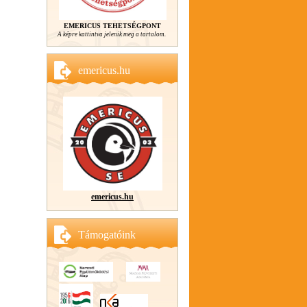
EMERICUS TEHETSÉGPONT
A képre kattintva jelenik meg a tartalom.
emericus.hu
emericus.hu
Támogatóink