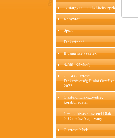
Tantárgyak, munkaközösségek
Könyvtár
Sport
Diákszínpad
Ifjúsági szervezetek
Szülői Közösség
CDBO Ciszterci
Diákszövetség Budai Osztálya
2022
Ciszterci Diákszövetség
korábbi adatai
1 %- felhívás, Ciszterci Diák
és Cserkész Alapítvány
Ciszterci hírek