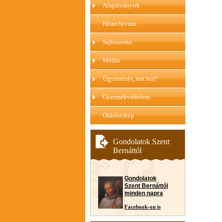
Alapítványok
Hírarchívum
Sajtószoba
Média
Ügyintézés, mit hol?
Gyermekvédelem
Oldaltérkép
Gondolatok Szent
Bernáttól
Gondolatok
Szent Bernáttól
minden napra
Facebook-on is