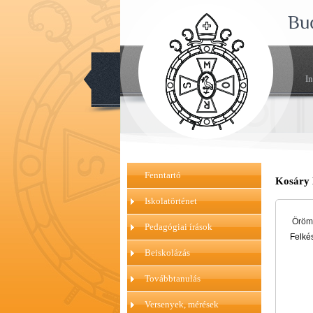
Bu
I
Fenntartó
Kosáry 
Iskolatörténet
Örömm
Pedagógiai írások
Felké
Beiskolázás
Továbbtanulás
Versenyek, mérések