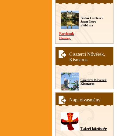
Budai Ciszterci
Szent Imre
Plébánia
Facebook
Honlap
Ciszterci Nővérek,
Kismaros
Ciszterci Nővérek
Kismaros
Napi olvasmány
Taizéi közösség