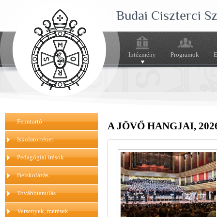
Budai Ciszterci 
Intézmény
Programok
E
Fenntartó
A JÖVŐ HANGJAI, 2026.
Iskolatörténet
Pedagógiai írások
Beiskolázás
Továbbtanulás
Versenyek, mérések