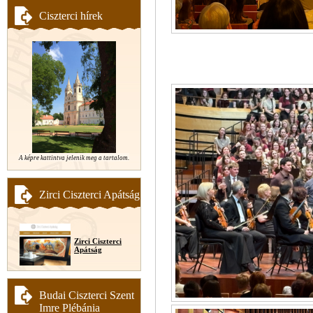
Ciszterci hírek
A képre kattintva jelenik meg a tartalom.
Zirci Ciszterci Apátság
Zirci Ciszterci
Apátság
Budai Ciszterci Szent
Imre Plébánia