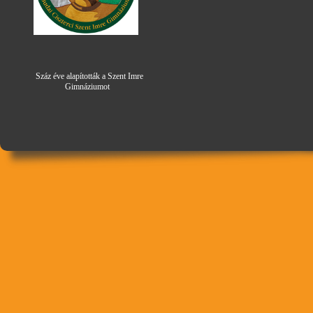
Száz éve alapították a Szent Imre
Gimná
zi
umot