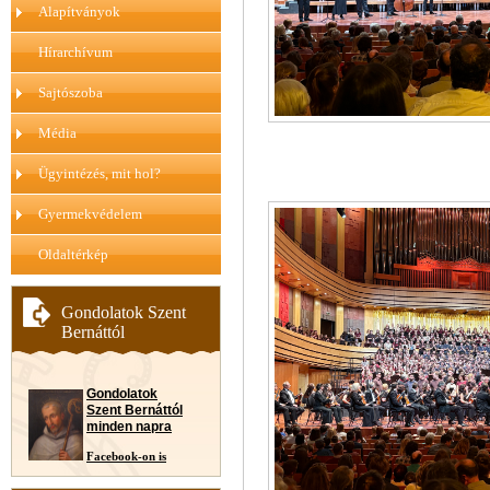
Alapítványok
Hírarchívum
Sajtószoba
Média
Ügyintézés, mit hol?
Gyermekvédelem
Oldaltérkép
Gondolatok Szent
Bernáttól
Gondolatok
Szent Bernáttól
minden napra
Facebook-on is