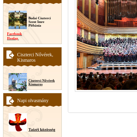
Budai Ciszterci
Szent Imre
Plébánia
Facebook
Honlap
Ciszterci Nővérek,
Kismaros
Ciszterci Nővérek
Kismaros
Napi olvasmány
Taizéi közösség