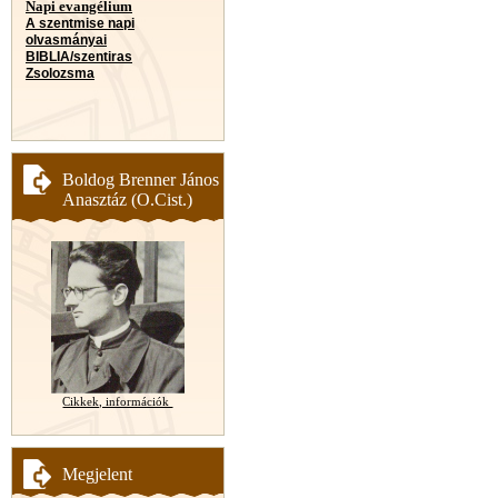
Napi evangélium
A szentmise napi
olvasmányai
BIBLIA/szentiras
Zsolozsma
Boldog Brenner János
Anasztáz (O.Cist.)
Cikkek, információk
Megjelent