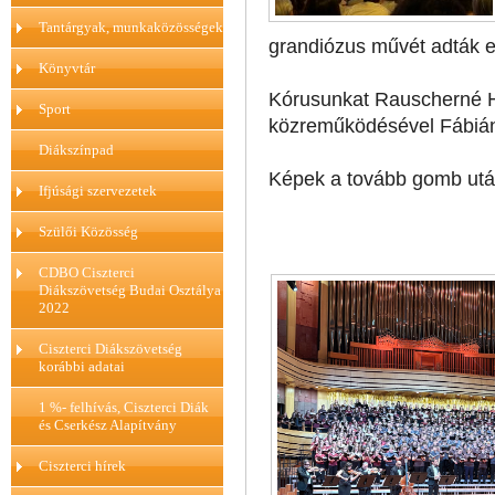
Tantárgyak, munkaközösségek
grandiózus művét adták el
Könyvtár
Kórusunkat Rauscherné 
Sport
közreműködésével Fábián A
Diákszínpad
Képek a tovább gomb után
Ifjúsági szervezetek
Szülői Közösség
CDBO Ciszterci
Diákszövetség Budai Osztálya
2022
Ciszterci Diákszövetség
korábbi adatai
1 %- felhívás, Ciszterci Diák
és Cserkész Alapítvány
Ciszterci hírek