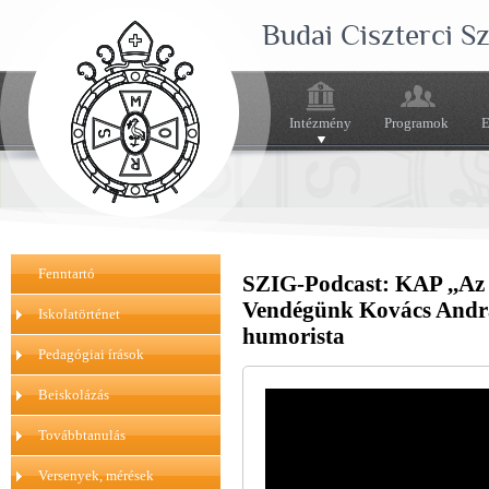
Budai Ciszterci 
Intézmény
Programok
E
Fenntartó
SZIG-Podcast: KAP ,,Az e
Vendégünk Kovács Andrá
Iskolatörténet
humorista
Pedagógiai írások
Beiskolázás
Továbbtanulás
Versenyek, mérések