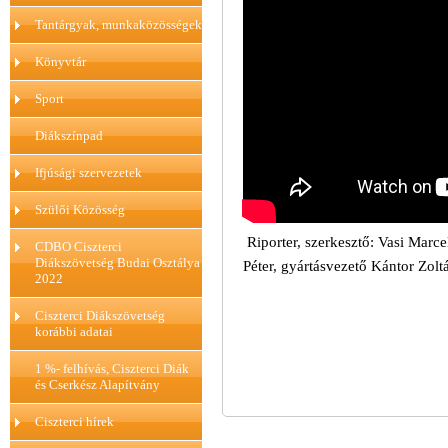
Tantárgyak, munkaközösségek
Könyvtár
Sport
Diákszínpad
Ifjúsági szervezetek
Szülői Közösség
Riporter, szerkesztő: Vasi Marce
CDBO Ciszterci
Diákszövetség Budai Osztálya
Péter, gyártásvezető Kántor Zol
2022
Ciszterci Diákszövetség
korábbi adatai
1 %- felhívás, Ciszterci Diák
és Cserkész Alapítvány
Ciszterci hírek