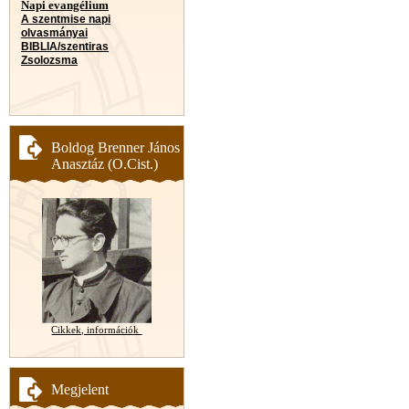
Napi evangélium
A szentmise napi
olvasmányai
BIBLIA/szentiras
Zsolozsma
Boldog Brenner János
Anasztáz (O.Cist.)
Cikkek, információk
Megjelent