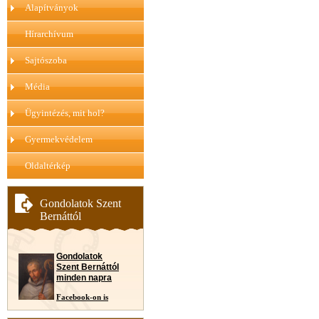
Alapítványok
Hírarchívum
Sajtószoba
Média
Ügyintézés, mit hol?
Gyermekvédelem
Oldaltérkép
Gondolatok Szent
Bernáttól
Gondolatok
Szent Bernáttól
minden napra
Facebook-on is