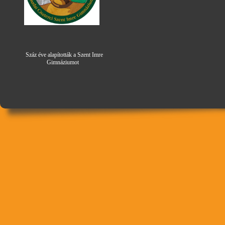
Száz éve alapították a Szent Imre
Gimná
zi
umot