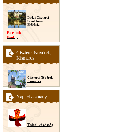
Budai Ciszterci
Szent Imre
Plébánia
Facebook
Honlap
Ciszterci Nővérek,
Kismaros
Ciszterci Nővérek
Kismaros
Napi olvasmány
Taizéi közösség