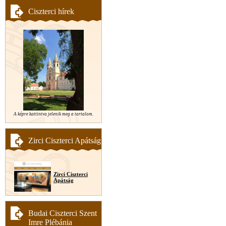
Ciszterci hírek
A képre kattintva jelenik meg a tartalom.
Zirci Ciszterci Apátság
Zirci Ciszterci
Apátság
Budai Ciszterci Szent
Imre Plébánia