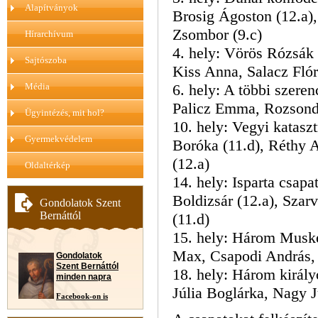
Alapítványok
Brosig Ágoston (12.a),
Zsombor (9.c)
Hírarchívum
4. hely: Vörös Rózsák 
Sajtószoba
Kiss Anna, Salacz Flór
Média
6. hely: A többi szeren
Palicz Emma, Rozsonda
Ügyintézés, mit hol?
10. hely: Vegyi katasz
Gyermekvédelem
Boróka (11.d), Réthy A
(12.a)
Oldaltérkép
14. hely: Isparta
csapat
Boldizsár (12.a), Szar
Gondolatok Szent
Bernáttól
(11.d)
15. hely: Három Muskét
Max, Csapodi András, 
Gondolatok
Szent Bernáttól
18. hely: Három király
minden napra
Júlia Boglárka, Nagy J
Facebook-on is