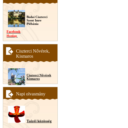
Budai Ciszterci
Szent Imre
Plébánia
Facebook
Honlap
Ciszterci Nővérek,
Kismaros
Ciszterci Nővérek
Kismaros
Napi olvasmány
Taizéi közösség