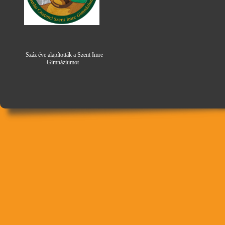
Száz éve alapították a Szent Imre
Gimná
zi
umot