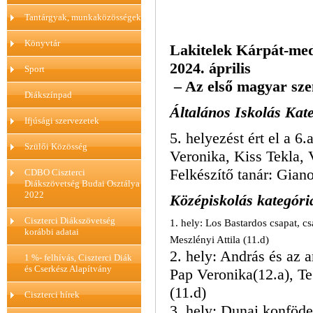
Tantárgyak, munkaközösségek
Könyvtár
Lakitelek Kárpát-med
2024. április
Sport
– Az első magyar sze
Diákszínpad
Általános Iskolás Kat
Ifjúsági szervezetek
5. helyezést ért el a 6.
Szülői Közösség
Veronika, Kiss Tekla,
Felkészítő tanár: Gian
CDBO Ciszterci
Diákszövetség Budai Osztálya
2022
Középiskolás kategór
Ciszterci Diákszövetség
1. hely: Los Bastardos csapat, 
korábbi adatai
Meszlényi Attila (11.d)
2. hely: András és az 
1 %- felhívás, Ciszterci Diák
és Cserkész Alapítvány
Pap Veronika(12.a), T
(11.d)
Ciszterci hírek
3. hely: Dunai konföde