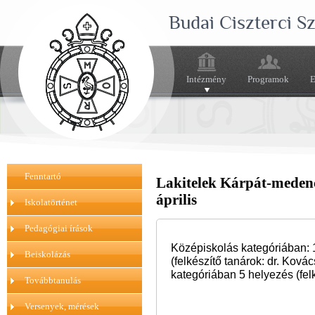
Budai Ciszterci 
Intézmény
Programok
E
Fenntartó
Lakitelek Kárpát-medenc
április
Iskolatörténet
Pedagógiai írások
Középiskolás kategóriában: 1., 
Beiskolázás
(
felkészítő tanárok: dr. Ková
kategóriában 5 helyezés
(fe
Továbbtanulás
Versenyek, mérések