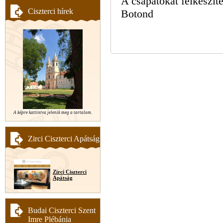
A csapatokat felkészít
Ciszterci hírek
Botond
A képre kattintva jelenik meg a tartalom.
Zirci Ciszterci Apátság
Zirci Ciszterci
Apátság
Budai Ciszterci Szent
Imre Plébánia