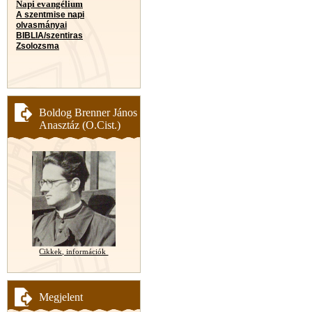
Napi evangélium
A szentmise napi
olvasmányai
BIBLIA/szentiras
Zsolozsma
Boldog Brenner János
Anasztáz (O.Cist.)
Cikkek, információk
Megjelent