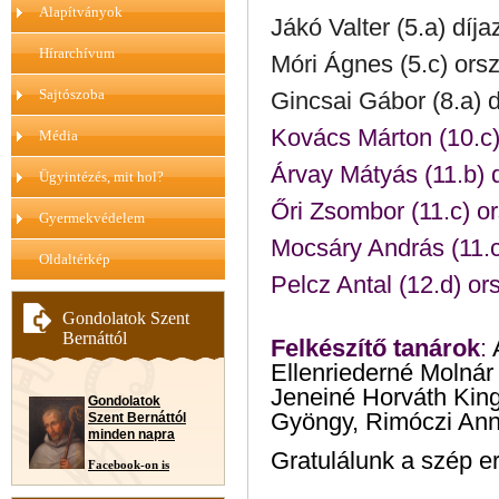
Alapítványok
Jákó Valter (5.a) díja
Hírarchívum
Móri Ágnes (5.c) ors
Sajtószoba
Gincsai Gábor (8.a) d
Kovács Márton (10.c)
Média
Árvay Mátyás (11.b) d
Ügyintézés, mit hol?
Őri Zsombor (11.c) o
Gyermekvédelem
Mocsáry András (11.c
Oldaltérkép
Pelcz Antal (12.d) or
Gondolatok Szent
Bernáttól
Felkészítő tanárok
:
Ellenriederné Molnár
Jeneiné Horváth Kin
Gondolatok
Gyöngy, Rimóczi Ann
Szent Bernáttól
minden napra
Gratulálunk a szép 
Facebook-on is