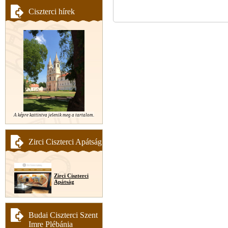
Ciszterci hírek
A képre kattintva jelenik meg a tartalom.
Zirci Ciszterci Apátság
Zirci Ciszterci
Apátság
Budai Ciszterci Szent
Imre Plébánia