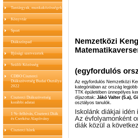
Tantárgyak, munkaközösségek
Könyvtár
Sport
Nemzetközi Keng
Diákszínpad
Matematikaversen
Ifjúsági szervezetek
Szülői Közösség
(egyfordulós ors
CDBO Ciszterci
Diákszövetség Budai Osztálya
Az egyfordulós Nemzetközi K
2022
kategóriában az ország legjobb 
TTK épületében ünnepélyes ker
díjazottak:
Jákó Valter (5.a), G
Ciszterci Diákszövetség
korábbi adatai
osztályos tanulók.
Iskolánk diákjai idén 
1 %- felhívás, Ciszterci Diák
Az évfolyamonként o
és Cserkész Alapítvány
diák közül a következ
Ciszterci hírek