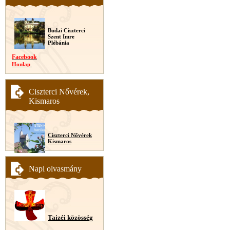
Budai Ciszterci
Szent Imre
Plébánia
Facebook
Honlap
Ciszterci Nővérek,
Kismaros
Ciszterci Nővérek
Kismaros
Napi olvasmány
Taizéi közösség