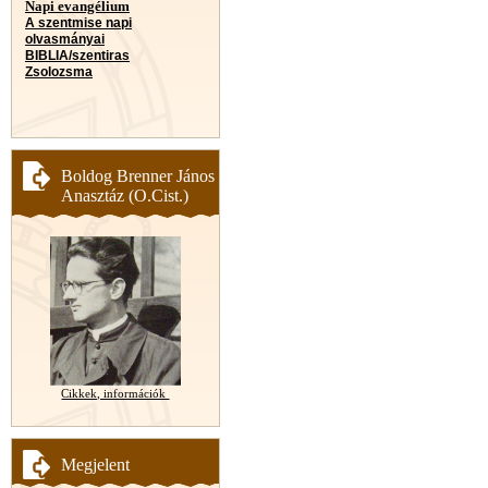
Napi evangélium
A szentmise napi
olvasmányai
BIBLIA/szentiras
Zsolozsma
Boldog Brenner János
Anasztáz (O.Cist.)
Cikkek, információk
Megjelent