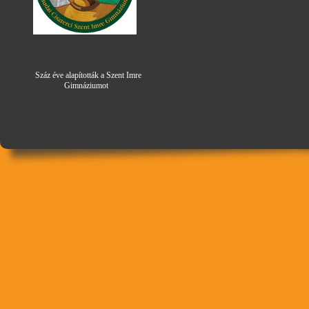
Száz éve alapították a Szent Imre
Gimná
zi
umot