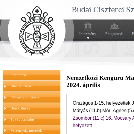
Budai Ciszterci 
Intézmény
Programok
E
Fenntartó
Nemzetközi Kenguru Mat
2024. április
Iskolatörténet
Pedagógiai írások
Országos 1-15. helyezettek:
J
Beiskolázás
Mátyás (11.b).
Móri Ágnes (5.
Zsombor (11.c) 16.,Mocsáry An
Továbbtanulás
helyezett
Versenyek, mérések