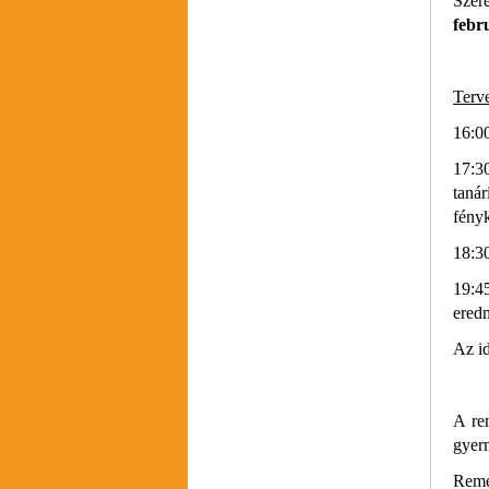
S
zer
febr
Terv
16:00
17:30
tanár
fényk
18:3
19:4
ered
Az i
A re
gyerm
Remé