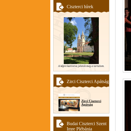
Ciszterci hírek
A képre kattintva jelenik meg a tartalom.
Zirci Ciszterci Apátság
Zirci Ciszterci
Apátság
Budai Ciszterci Szent
Imre Plébánia