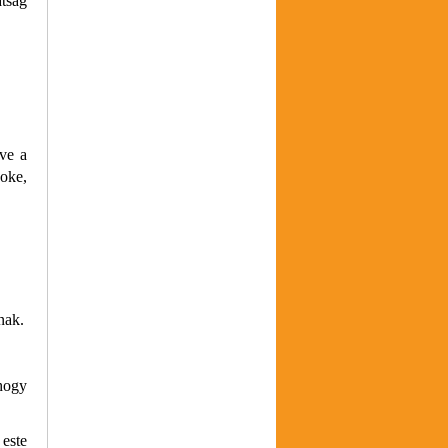
tság
tve a
aoke,
nak.
 hogy
este