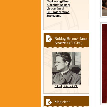
Napi evangélium
A szentmise napi
olvasmányai
BIBLIA/szentiras
Zsolozsma
Boldog Brenner János
Anasztáz (O.Cist.)
Cikkek, információk
Megjelent