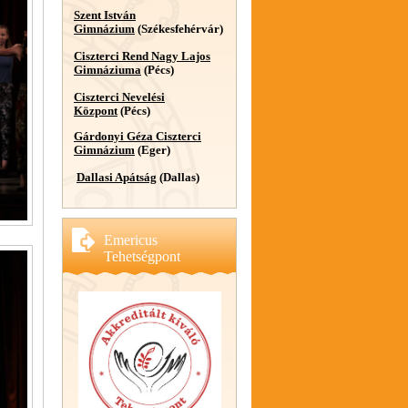
Szent István
Gimnázium
(Székesfehérvár)
Ciszterci Rend Nagy Lajos
Gimnáziuma
(Pécs)
Ciszterci Nevelési
Központ
(Pécs)
Gárdonyi Géza Ciszterci
Gimnázium
(Eger)
Dallasi Apátság
(Dallas)
Emericus
Tehetségpont