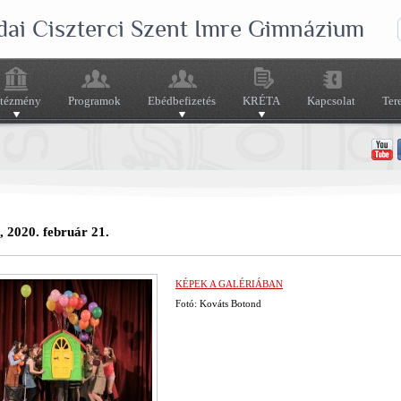
dai Ciszterci Szent Imre Gimnázium
ntézmény
Programok
Ebédbefizetés
KRÉTA
Kapcsolat
Ter
, 2020. február 21.
KÉPEK A GALÉRIÁBAN
Fotó: Kováts Botond