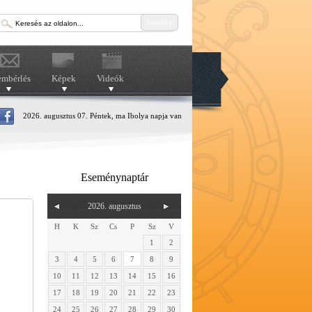
keresés
embérlés
Képek
Videók
2026. augusztus 07. Péntek, ma Ibolya napja van
Eseménynaptár
2026. augusztus
H
K
Sz
Cs
P
Sz
V
1
2
3
4
5
6
7
8
9
10
11
12
13
14
15
16
17
18
19
20
21
22
23
24
25
26
27
28
29
30