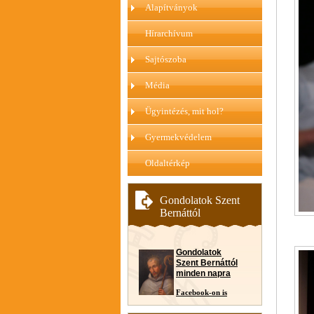
Alapítványok
Hírarchívum
Sajtószoba
Média
Ügyintézés, mit hol?
Gyermekvédelem
Oldaltérkép
Gondolatok Szent
Bernáttól
Gondolatok
Szent Bernáttól
minden napra
Facebook-on is