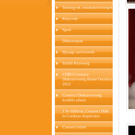
Tantárgyak, munkaközösségek
Könyvtár
Sport
Diákszínpad
Ifjúsági szervezetek
Szülői Közösség
CDBO Ciszterci
Diákszövetség Budai Osztálya
2022
Ciszterci Diákszövetség
korábbi adatai
1 %- felhívás, Ciszterci Diák
és Cserkész Alapítvány
Ciszterci hírek