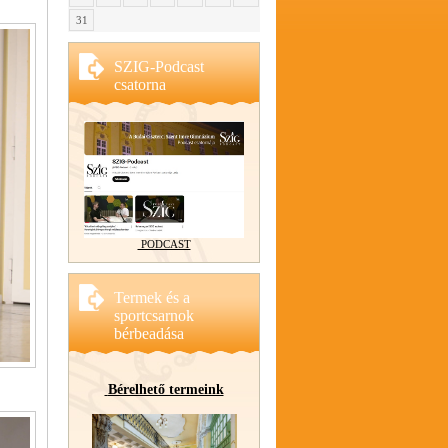
31
SZIG-Podcast
csatorna
PODCAST
Termek és a
sportcsarnok
bérbeadása
Bérelhető termeink