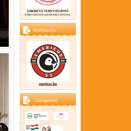
EMERICUS TEHETSÉGPONT
A képre kattintva jelenik meg a tartalom.
emericus.hu
emericus.hu
Támogatóink