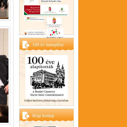
100 év ünneplése
A képre kattintva jelenik meg a tartalom.
Régi honlap