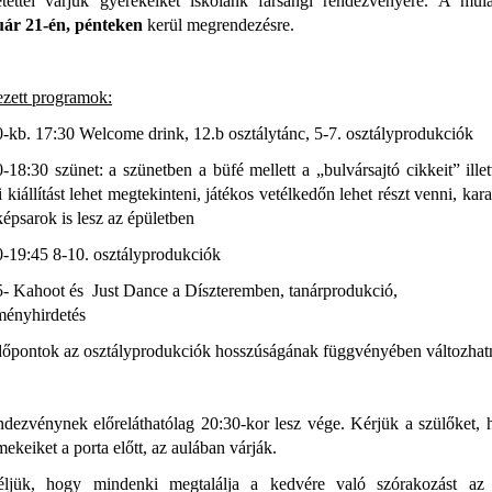
etettel várjuk gyerekeiket iskolánk farsangi rendezvényére.
A mula
uár 21-én, pénteken
kerül megrendezésre.
ezett programok:
-kb. 17:30 Welcome drink, 12.b osztálytánc, 5-7. osztályprodukciók
-18:30 szünet: a szünetben a büfé mellett a „bulvársajtó cikkeit” ille
i kiállítást lehet megtekinteni, játékos vetélkedőn lehet részt venni, kar
épsarok is lesz az épületben
0-19:45 8-10. osztályprodukciók
5- Kahoot és
Just Dance a Díszteremben, tanárprodukció,
ményhirdetés
dőpontok az osztályprodukciók hosszúságának függvényében változhat
ndezvénynek előreláthatólag 20:30-kor lesz vége. Kérjük a szülőket,
ekeiket a porta előtt, az aulában várják.
ljük, hogy mindenki megtalálja a kedvére való szórakozást az 