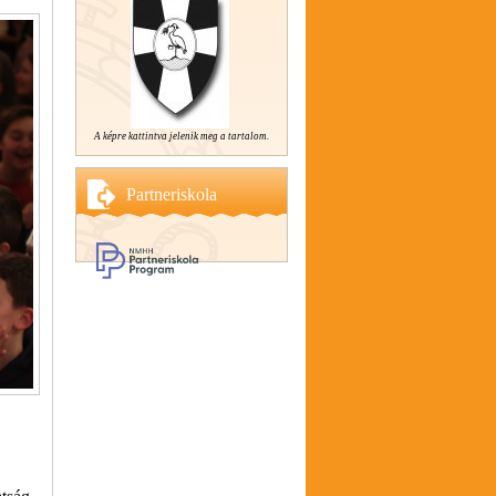
A képre kattintva jelenik meg a tartalom.
Partneriskola