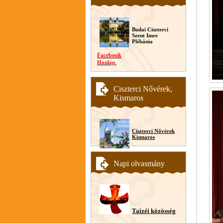
Budai Ciszterci
Szent Imre
Plébánia
Facebook
Honlap
Ciszterci Nővérek,
Kismaros
Ciszterci Nővérek
Kismaros
Napi olvasmány
Taizéi közösség