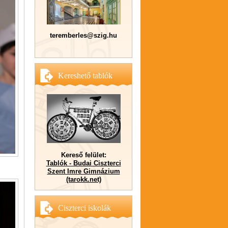
teremberles@szig.hu
Kereshető tablók
Kereső felület:
Tablók - Budai Ciszterci
Szent Imre Gimnázium
(tarokk.net)
Ciszterci iskolák