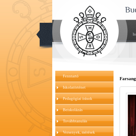
Bu
I
Fenntartó
Farsang
Iskolatörténet
Pedagógiai írások
Beiskolázás
Továbbtanulás
Versenyek, mérések