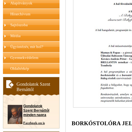
Alapítványok
Hírarchívum
Sajtószoba
Média
Ügyintézés, mit hol?
Gyermekvédelem
Oldaltérkép
Gondolatok Szent
Bernáttól
Gondolatok
Szent Bernáttól
minden napra
BORKÓSTOLÓRA JEL
Facebook-on is