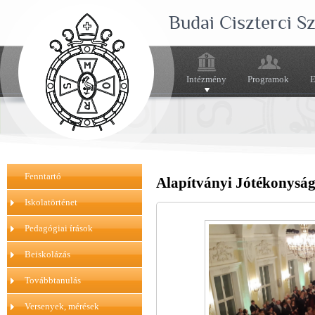
Budai Ciszterci 
Intézmény
Programok
E
Fenntartó
Alapítványi Jótékonysági
Iskolatörténet
Pedagógiai írások
Beiskolázás
Továbbtanulás
Versenyek, mérések