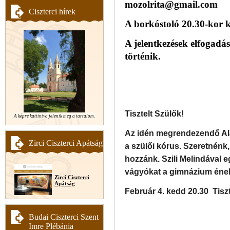
mozolrita@gmail.com
Ciszterci hírek
A borkóstoló 20.30-kor 
A jelentkezések elfogadá
történik.
Tisztelt Szülők!
A képre kattintva jelenik meg a tartalom.
Az idén megrendezendő Ala
Zirci Ciszterci Apátság
a szülői kórus. Szeretnénk
hozzánk. Szili Melindával e
vágyókat a gimnázium éne
Zirci Ciszterci
Apátság
Február 4. kedd 20.30
Tisz
Budai Ciszterci Szent
Imre Plébánia