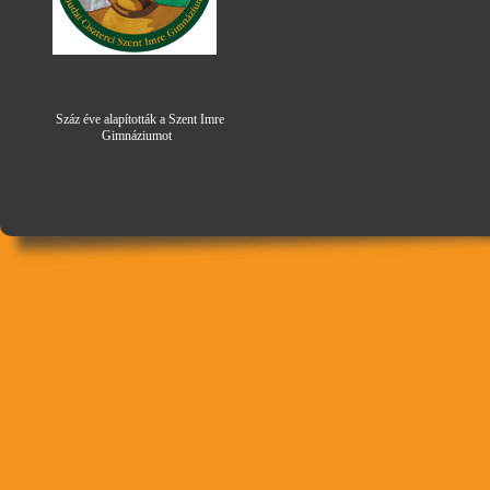
Száz éve alapították a Szent Imre
Gimná
zi
umot