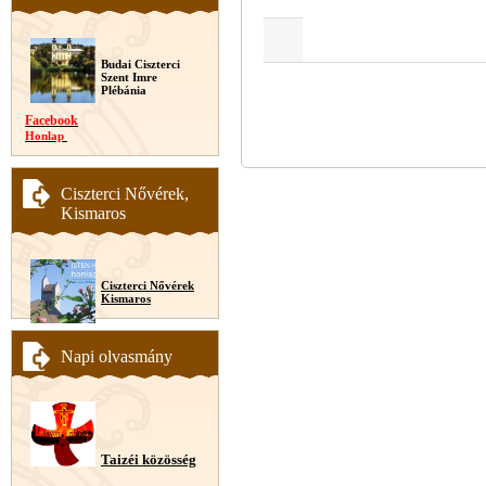
Budai Ciszterci
Szent Imre
Plébánia
Facebook
Honlap
Ciszterci Nővérek,
Kismaros
Ciszterci Nővérek
Kismaros
Napi olvasmány
Taizéi közösség