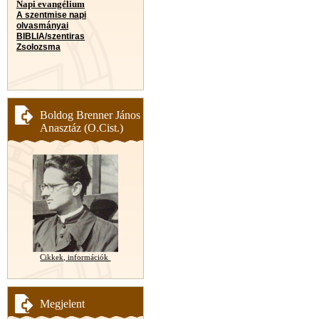
Napi evangélium
A szentmise napi
olvasmányai
BIBLIA/szentiras
Zsolozsma
Boldog Brenner János
Anasztáz (O.Cist.)
Cikkek, információk
Megjelent