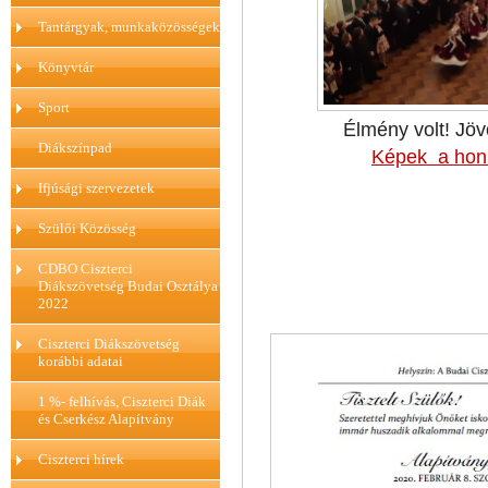
Tantárgyak, munkaközösségek
Könyvtár
Sport
Élmény volt! Jövő
Diákszínpad
Képek a hon
Ifjúsági szervezetek
Szülői Közösség
CDBO Ciszterci
Diákszövetség Budai Osztálya
2022
Ciszterci Diákszövetség
korábbi adatai
1 %- felhívás, Ciszterci Diák
és Cserkész Alapítvány
Ciszterci hírek