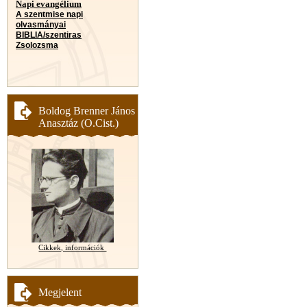
Napi evangélium
A szentmise napi
olvasmányai
BIBLIA/szentiras
Zsolozsma
Boldog Brenner János
Anasztáz (O.Cist.)
Cikkek, információk
Megjelent