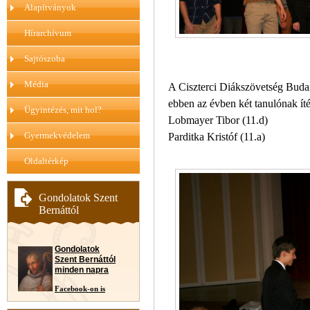
Alapítványok
Hírarchívum
Sajtószoba
Média
A Ciszterci Diákszövetség Buda
ebben az évben két tanulónak íté
Ügyintézés, mit hol?
Lobmayer Tibor (11.d)
Gyermekvédelem
Parditka Kristóf (11.a)
Oldaltérkép
Gondolatok Szent
Bernáttól
Gondolatok
Szent Bernáttól
minden napra
Facebook-on is