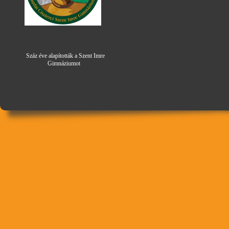
Száz éve alapították a Szent Imre
Gimná
zi
umot