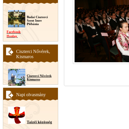
Budai Ciszterci
Szent Imre
Plébánia
Facebook
Honlap
Ciszterci Nővérek,
Kismaros
Ciszterci Nővérek
Kismaros
Napi olvasmány
Taizéi közösség