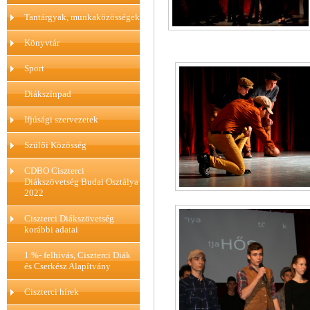
Tantárgyak, munkaközösségek
Könyvtár
Sport
Diákszínpad
Ifjúsági szervezetek
Szülői Közösség
CDBO Ciszterci
Diákszövetség Budai Osztálya
2022
Ciszterci Diákszövetség
korábbi adatai
1 %- felhívás, Ciszterci Diák
és Cserkész Alapítvány
Ciszterci hírek