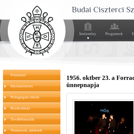
Budai Ciszterci 
Intézmény
Programok
E
Fenntartó
1956. oktber 23. a Forr
ünnepnapja
Iskolatörténet
Pedagógiai írások
Beiskolázás
Továbbtanulás
Versenyek, mérések