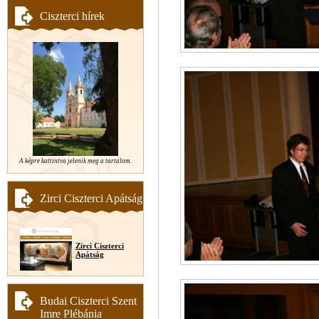
Ciszterci hírek
A képre kattintva jelenik meg a tartalom.
Zirci Ciszterci Apátság
Zirci Ciszterci
Apátság
Budai Ciszterci Szent
Imre Plébánia