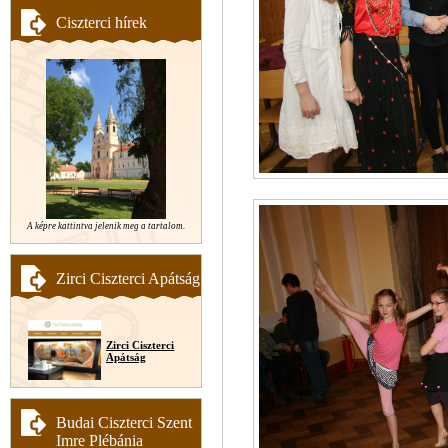
Ciszterci hírek
A képre kattintva jelenik meg a tartalom.
Zirci Ciszterci Apátság
Zirci Ciszterci
Apátság
Budai Ciszterci Szent
Imre Plébánia