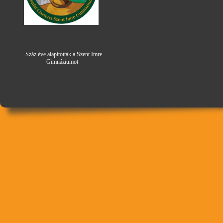
Száz éve alapították a Szent Imre
Gimná
zi
umot