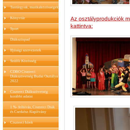
Tantárgyak, munkaközösségek
Könyvtár
Az osztályprodukciók m
kattintva:
Sport
Diákszínpad
Ifjúsági szervezetek
Szülői Közösség
CDBO Ciszterci
Diákszövetség Budai Osztálya
2022
Ciszterci Diákszövetség
korábbi adatai
1 %- felhívás, Ciszterci Diák
és Cserkész Alapítvány
Ciszterci hírek