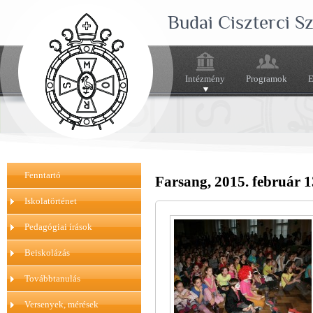
Budai Ciszterci 
Intézmény
Programok
E
Fenntartó
Farsang, 2015. február 1
Iskolatörténet
Pedagógiai írások
Beiskolázás
Továbbtanulás
Versenyek, mérések