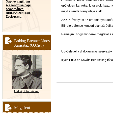
Napi evangélium
A szentmise napi
épületben karaoke, fotósarok, kaszin
olvasmányai
majd a rendezvény ideje alatt.
BIBLIA/szentiras
Zsolozsma
Az 5-7. évfolyam az eredményhirdeté
Blindfold Sense koncert után záródik 
Reméljük, hogy mindenki megtalálja a
Boldog Brenner János
Anasztáz (O.Cist.)
Üdvözlettel a diákkamarás szervezők
Illyés Erika és Kováts Beatrix segítő t
Cikkek, információk
Megjelent