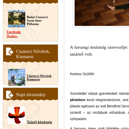
Budai Ciszterci
Szent Imre
Plébánia
Facebook
Honlap
A farsangi mulatság szervezője: 
Ciszterci Nővérek,
tanárnő volt.
Kismaros
Kedves Szülők!
Ciszterci Nővérek
Kismaros
Szeretettel várjuk gyerekeiket iskol
Napi olvasmány
pénteken
kerül megrendezésre, ami 
jókedv egészen az esti Blindfold Sens
szokott – az osztályok előadásai,
színpadon.
Taizéi közösség
A farsang ideje alatt többféle szó