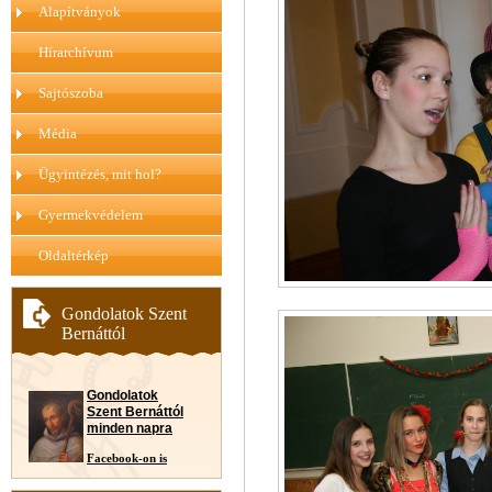
Alapítványok
Hírarchívum
Sajtószoba
Média
Ügyintézés, mit hol?
Gyermekvédelem
Oldaltérkép
Gondolatok Szent
Bernáttól
Gondolatok
Szent Bernáttól
minden napra
Facebook-on is