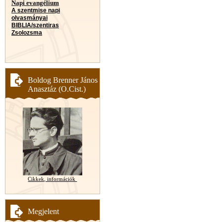
Napi evangélium
A szentmise napi
olvasmányai
BIBLIA/szentiras
Zsolozsma
Boldog Brenner János
Anasztáz (O.Cist.)
Cikkek, információk
Megjelent