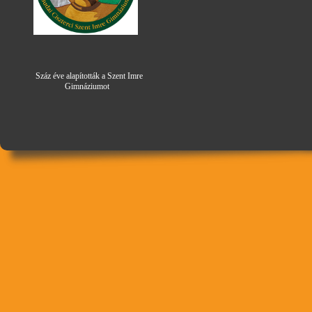
Száz éve alapították a Szent Imre
Gimná
zi
umot