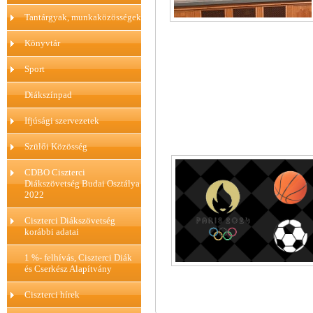
Tantárgyak, munkaközösségek
Könyvtár
Sport
Diákszínpad
Ifjúsági szervezetek
Szülői Közösség
CDBO Ciszterci
Diákszövetség Budai Osztálya
2022
Ciszterci Diákszövetség
korábbi adatai
1 %- felhívás, Ciszterci Diák
és Cserkész Alapítvány
Ciszterci hírek