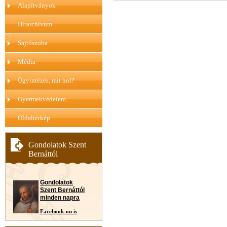
Alapítványok
Hírarchívum
Sajtószoba
Média
Ügyintézés, mit hol?
Gyermekvédelem
Oldaltérkép
Gondolatok Szent
Bernáttól
Gondolatok
Szent Bernáttól
minden napra
Facebook-on is