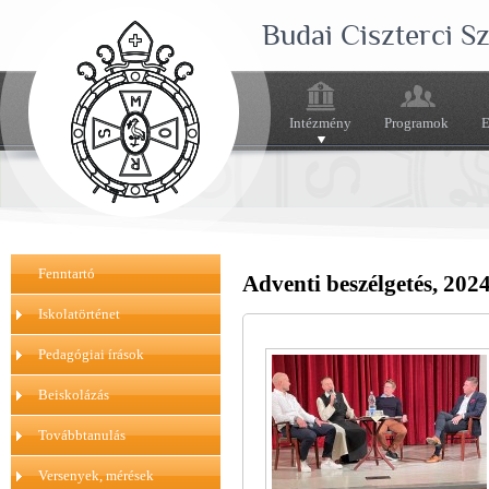
Budai Ciszterci 
Intézmény
Programok
E
Fenntartó
Adventi beszélgetés, 202
Iskolatörténet
Pedagógiai írások
Beiskolázás
Továbbtanulás
Versenyek, mérések