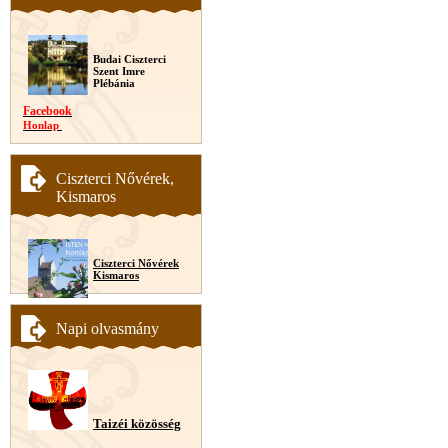
Budai Ciszterci
Szent Imre
Plébánia
Facebook
Honlap
Ciszterci Nővérek,
Kismaros
Ciszterci Nővérek
Kismaros
Napi olvasmány
Taizéi közösség