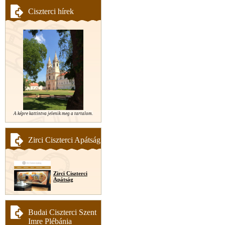
Ciszterci hírek
A képre kattintva jelenik meg a tartalom.
Zirci Ciszterci Apátság
Zirci Ciszterci
Apátság
Budai Ciszterci Szent
Imre Plébánia