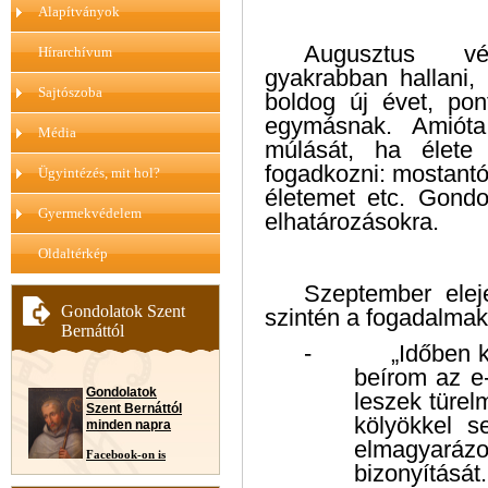
Alapítványok
Augusztus v
Hírarchívum
gyakrabban hallani, 
Sajtószoba
boldog új évet, po
egymásnak. Amiót
Média
múlását, ha élete
fogadkozni: mostantó
Ügyintézés, mit hol?
életemet etc. Gondo
Gyermekvédelem
elhatározásokra.
Oldaltérkép
Szeptember elej
Gondolatok Szent
szintén a fogadalmak,
Bernáttól
-
„Időben 
beírom az e
Gondolatok
leszek türel
Szent Bernáttól
kölyökkel s
minden napra
elmagyarázo
Facebook-on is
bizonyítását..