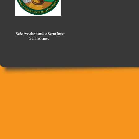
Száz éve alapították a Szent Imre
Gimná
zi
umot