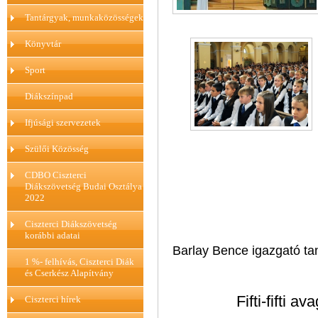
Tantárgyak, munkaközösségek
Könyvtár
Sport
Diákszínpad
Ifjúsági szervezetek
Szülői Közösség
CDBO Ciszterci
Diákszövetség Budai Osztálya
2022
Ciszterci Diákszövetség
korábbi adatai
Barlay Bence igazgató ta
1 %- felhívás, Ciszterci Diák
és Cserkész Alapítvány
Fifti-fifti 
Ciszterci hírek