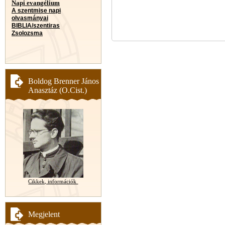
Napi evangélium
A szentmise napi
olvasmányai
BIBLIA/szentiras
Zsolozsma
Boldog Brenner János
Anasztáz (O.Cist.)
Cikkek, információk
Megjelent