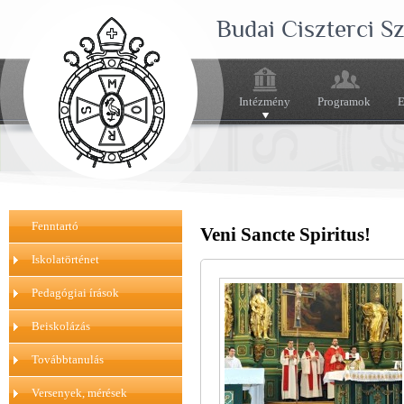
Budai Ciszterci 
Intézmény
Programok
E
Fenntartó
Veni Sancte Spiritus!
Iskolatörténet
Pedagógiai írások
Beiskolázás
Továbbtanulás
Versenyek, mérések