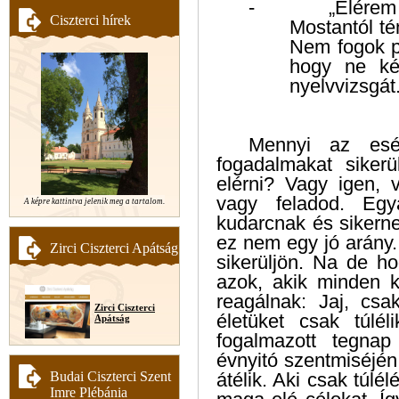
-
„Elérem 
Ciszterci hírek
Mostantól té
Nem fogok p
hogy ne ké
nyelvvizsgát.
Mennyi az esé
fogadalmakat sikerül
elérni? Vagy igen,
vagy feladod. Eg
A képre kattintva jelenik meg a tartalom.
kudarcnak és sikernek 
ez nem egy jó arány.
Zirci Ciszterci Apátság
sikerüljön. Na de h
azok, akik minden k
reagálnak: Jaj, cs
Zirci Ciszterci
életüket csak túlé
Apátság
fogalmazott tegna
évnyitó szentmiséjé
Budai Ciszterci Szent
átélik. Aki csak túlé
Imre Plébánia