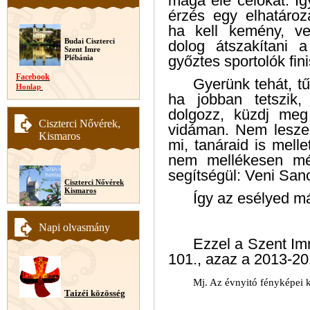
maga elé célokat. Íg
érzés egy elhatároz
ha kell kemény, ve
Budai Ciszterci
dolog átszakítani 
Szent Imre
győztes sportolók fini
Plébánia
Facebook
Gyerünk tehát, tű
Honlap
ha jobban tetszik,
dolgozz, küzdj meg
Ciszterci Nővérek,
vidáman. Nem leszel
Kismaros
mi, tanáraid is melle
nem mellékesen még
segítségül: Veni Sanct
Ciszterci Nővérek
Kismaros
Így az esélyed már
Napi olvasmány
Ezzel a Szent Im
101., azaz a 2013-2
Mj. Az évnyitó fényképei k
Taizéi közösség