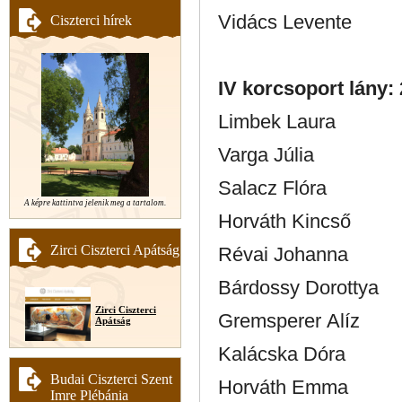
Vidács Levente
Ciszterci hírek
IV korcsoport lány: 
Limbek Laura
Varga Júlia
Salacz Flóra
A képre kattintva jelenik meg a tartalom.
Horváth Kincső
Zirci Ciszterci Apátság
Révai Johanna
Bárdossy Dorottya
Zirci Ciszterci
Gremsperer Alíz
Apátság
Kalácska Dóra
Budai Ciszterci Szent
Horváth Emma
Imre Plébánia