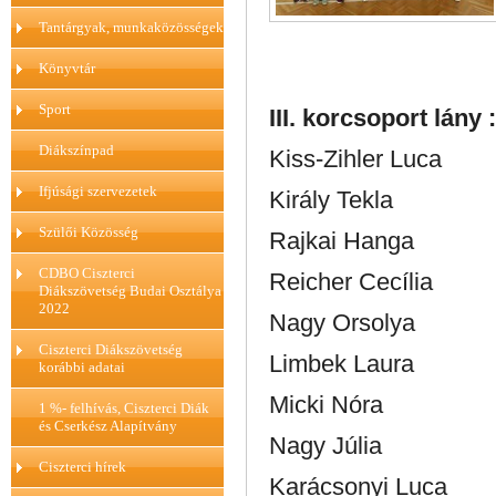
Tantárgyak, munkaközösségek
Könyvtár
Sport
III. korcsoport lány :
Diákszínpad
Kiss-Zihler Luca
Ifjúsági szervezetek
Király Tekla
Szülői Közösség
Rajkai Hanga
CDBO Ciszterci
Reicher Cecília
Diákszövetség Budai Osztálya
2022
Nagy Orsolya
Ciszterci Diákszövetség
Limbek Laura
korábbi adatai
Micki Nóra
1 %- felhívás, Ciszterci Diák
és Cserkész Alapítvány
Nagy Júlia
Ciszterci hírek
Karácsonyi Luca