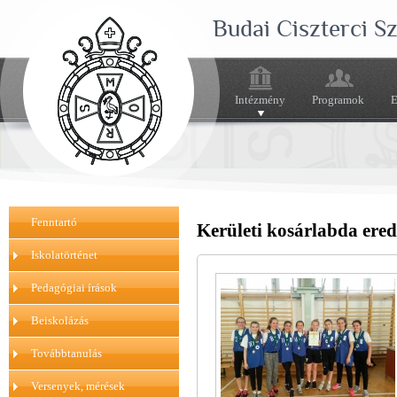
Budai Ciszterci 
Intézmény
Programok
E
Fenntartó
Kerületi kosárlabda ere
Iskolatörténet
Pedagógiai írások
Beiskolázás
Továbbtanulás
Versenyek, mérések