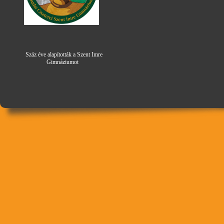
Száz éve alapították a Szent Imre
Gimná
zi
umot