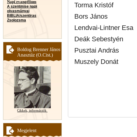
Napi evangélium
Torma Kristóf
A szentmise napi
olvasmányai
Bors János
BIBLIA/szentiras
Zsolozsma
Lendvai-Lintner Esa
Deák Sebestyén
Pusztai András
Boldog Brenner János
Anasztáz (O.Cist.)
Muszely Donát
Cikkek, információk
Megjelent