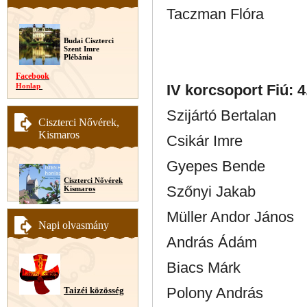
Taczman Flóra
Budai Ciszterci
Szent Imre
Plébánia
Facebook
Honlap
IV korcsoport Fiú: 4
Szijártó Bertalan
Ciszterci Nővérek,
Kismaros
Csikár Imre
Gyepes Bende
Ciszterci Nővérek
Szőnyi Jakab
Kismaros
Müller Andor János
Napi olvasmány
András Ádám
Biacs Márk
Polony András
Taizéi közösség