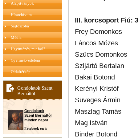
Alapítványok
Hírarchívum
III. korcsoport Fiú: 
Sajtószoba
Frey Domonkos
Média
Láncos Mózes
Ügyintézés, mit hol?
Szűcs Domonkos
Gyermekvédelem
Szijártó Bertalan
Oldaltérkép
Bakai Botond
Kerényi Kristóf
Gondolatok Szent
Bernáttól
Süveges Ármin
Maszlag Tamás
Gondolatok
Szent Bernáttól
minden napra
Mag István
Facebook-on is
Binder Botond