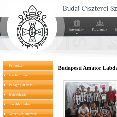
Budai Ciszterci 
Intézmény
Programok
E
Fenntartó
Budapesti Amatőr Labd
Iskolatörténet
Pedagógiai írások
Beiskolázás
Továbbtanulás
Versenyek, mérések