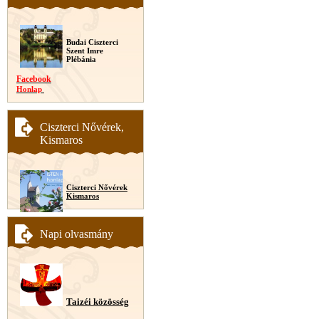
Budai Ciszterci
Szent Imre
Plébánia
Facebook
Honlap
Ciszterci Nővérek,
Kismaros
Ciszterci Nővérek
Kismaros
Napi olvasmány
Taizéi közösség