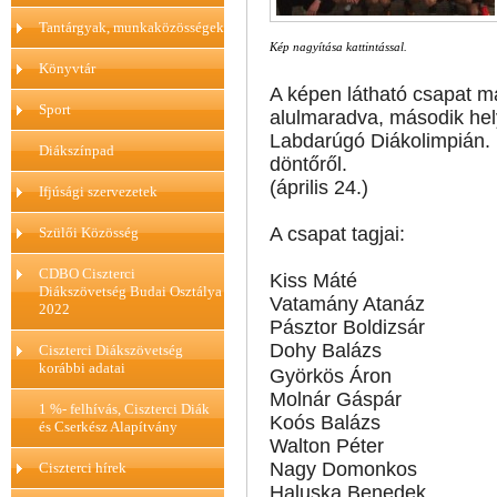
Tantárgyak, munkaközösségek
Kép nagyítása kattintással.
Könyvtár
A képen látható csapat m
Sport
alulmaradva, második hel
Labdarúgó Diákolimpián.
Diákszínpad
döntőről.
(április 24.)
Ifjúsági szervezetek
A csapat tagjai:
Szülői Közösség
CDBO Ciszterci
Kiss Máté
Diákszövetség Budai Osztálya
Vatamány Atanáz
2022
Pásztor Boldizsár
Dohy Balázs
Ciszterci Diákszövetség
korábbi adatai
Györkös Áron
Molnár Gáspár
1 %- felhívás, Ciszterci Diák
Koós Balázs
és Cserkész Alapítvány
Walton Péter
Nagy Domonkos
Ciszterci hírek
Haluska Benedek