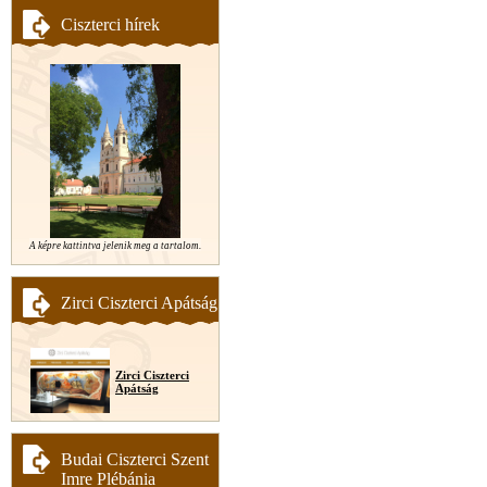
Ciszterci hírek
A képre kattintva jelenik meg a tartalom.
Zirci Ciszterci Apátság
Zirci Ciszterci
Apátság
Budai Ciszterci Szent
Imre Plébánia