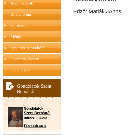
Alapítványok
Edző: Matlák JÁnos
Hírarchívum
Sajtószoba
Média
Ügyintézés, mit hol?
Gyermekvédelem
Oldaltérkép
Gondolatok Szent
Bernáttól
Gondolatok
Szent Bernáttól
minden napra
Facebook-on is