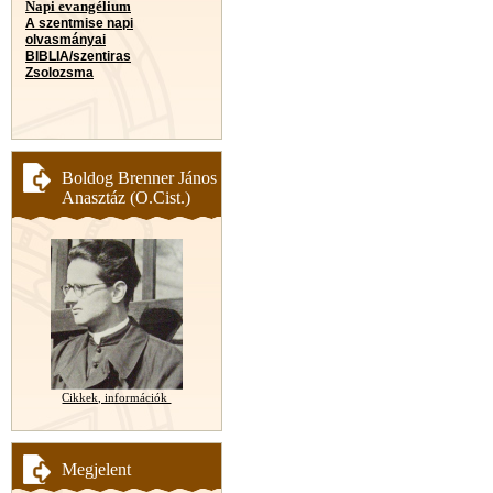
Napi evangélium
A szentmise napi
olvasmányai
BIBLIA/szentiras
Zsolozsma
Boldog Brenner János
Anasztáz (O.Cist.)
Cikkek, információk
Megjelent