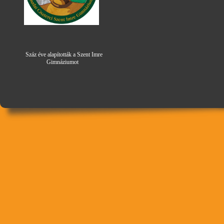
Száz éve alapították a Szent Imre
Gimná
zi
umot