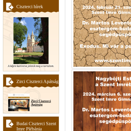
Ciszterci hírek
A képre kattintva jelenik meg a tartalom.
Zirci Ciszterci Apátság
Zirci Ciszterci
Apátság
Budai Ciszterci Szent
Imre Plébánia