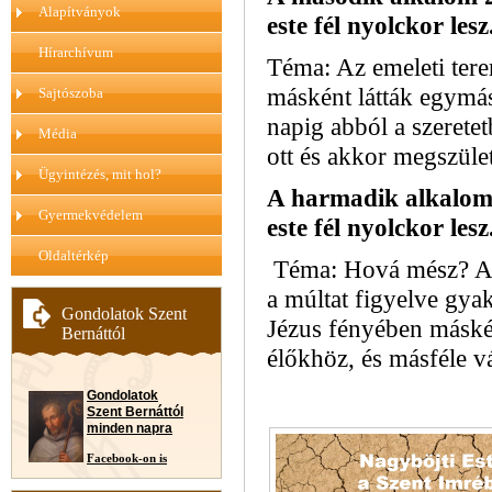
Alapítványok
este fél nyolckor lesz
Hírarchívum
Téma: Az emeleti tere
másként látták egymás
Sajtószoba
napig abból a szerete
Média
ott és akkor megszület
Ügyintézés, mit hol?
A harmadik alkalom
Gyermekvédelem
este fél nyolckor lesz
Oldaltérkép
Téma: Hová mész? A
a múltat figyelve gya
Gondolatok Szent
Jézus fényében máské
Bernáttól
élőkhöz, és másféle v
Gondolatok
Szent Bernáttól
minden napra
Facebook-on is