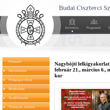
Budai Ciszterci 
Intézmény
Programok
E
Fenntartó
Nagyböjti lelkigyakorla
február 21., március 6., 
Iskolatörténet
kor
Pedagógiai írások
Beiskolázás
Továbbtanulás
Versenyek, mérések