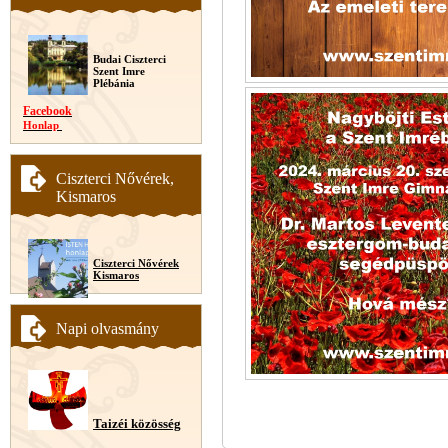
Budai Ciszterci
Szent Imre
Plébánia
Facebook
Honlap
Ciszterci Nővérek,
Kismaros
Ciszterci Nővérek
Kismaros
Napi olvasmány
Taizéi közösség