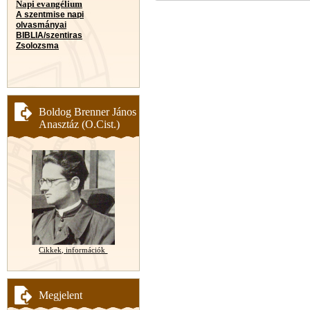
Napi evangélium
A szentmise napi
olvasmányai
BIBLIA/szentiras
Zsolozsma
Boldog Brenner János
Anasztáz (O.Cist.)
Cikkek, információk
Megjelent