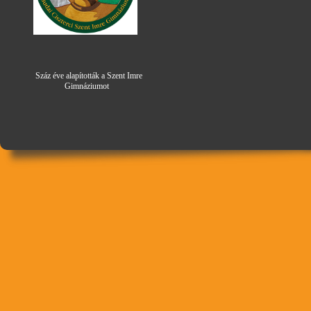
Száz éve alapították a Szent Imre
Gimná
zi
umot