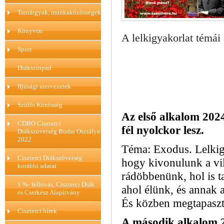
Tantárgyak, munkaközösségek
Könyvtár
A lelkigyakorlat témái
Sport
Diákszínpad
Ifjúsági szervezetek
Szülői Közösség
Az első alkalom 2024
CDBO Ciszterci
fél nyolckor lesz.
Diákszövetség Budai Osztálya
2022
Téma: Exodus. Lelkigy
Ciszterci Diákszövetség
hogy kivonulunk a vil
korábbi adatai
rádöbbenünk, hol is t
1 %- felhívás, Ciszterci Diák
ahol élünk, és annak 
és Cserkész Alapítvány
És közben megtapaszta
Ciszterci hírek
A második alkalom 2