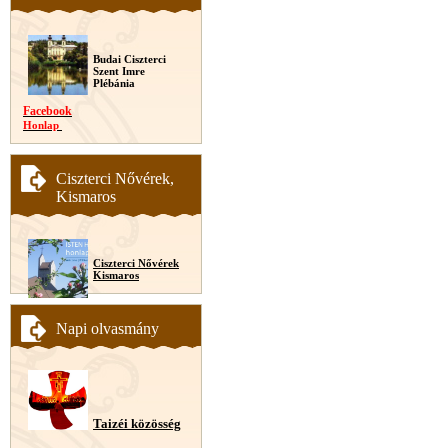
Budai Ciszterci
Szent Imre
Plébánia
Facebook
Honlap
Ciszterci Nővérek,
Kismaros
Ciszterci Nővérek
Kismaros
Napi olvasmány
Taizéi közösség