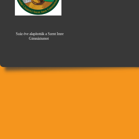
Száz éve alapították a Szent Imre
Gimná
zi
umot