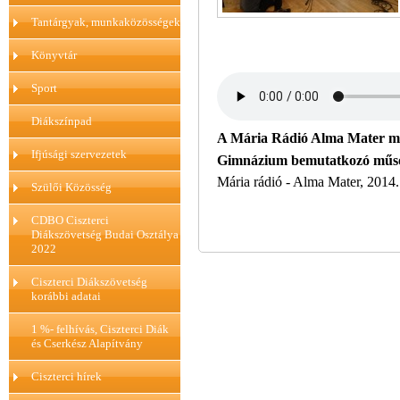
Tantárgyak, munkaközösségek
Könyvtár
Sport
Diákszínpad
A Mária Rádió Alma Mater mű
Ifjúsági szervezetek
Gimnázium bemutatkozó műsora
Mária rádió - Alma Mater, 2014.
Szülői Közösség
CDBO Ciszterci
Diákszövetség Budai Osztálya
2022
Ciszterci Diákszövetség
korábbi adatai
1 %- felhívás, Ciszterci Diák
és Cserkész Alapítvány
Ciszterci hírek