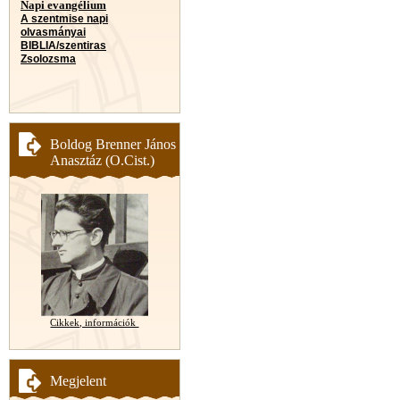
Napi evangélium
A szentmise napi
olvasmányai
BIBLIA/szentiras
Zsolozsma
Boldog Brenner János
Anasztáz (O.Cist.)
Cikkek, információk
Megjelent