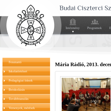
Budai Ciszterci 
Intézmény
Programok
E
Fenntartó
Mária Rádió, 2013. dece
Iskolatörténet
Pedagógiai írások
Beiskolázás
Továbbtanulás
Versenyek, mérések