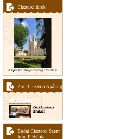
Ciszterci hírek
A képre kattintva jelenik meg a tartalom.
Zirci Ciszterci Apátság
Zirci Ciszterci
Apátság
Budai Ciszterci Szent
Imre Plébánia