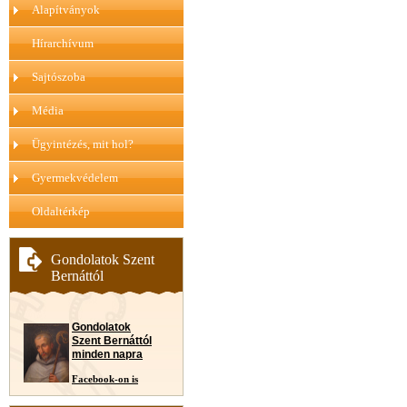
Alapítványok
Hírarchívum
Sajtószoba
Média
Ügyintézés, mit hol?
Gyermekvédelem
Oldaltérkép
Gondolatok Szent
Bernáttól
Gondolatok
Szent Bernáttól
minden napra
Facebook-on is