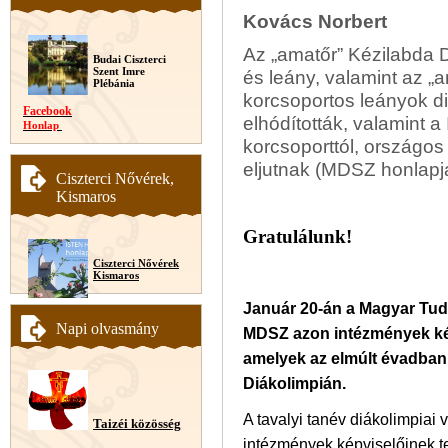
Kovács Norbert
Az „amatőr” Kézilabda D
Budai Ciszterci
Szent Imre
és leány, valamint az „
Plébánia
korcsoportos leányok di
Facebook
elhódították, valamint a I
Honlap
korcsoporttól, országos
eljutnak (MDSZ honlapj
Ciszterci Nővérek,
Kismaros
Gratulálunk!
Ciszterci Nővérek
Kismaros
Január 20-án a Magyar Tu
Napi olvasmány
MDSZ azon intézmények kép
amelyek az elmúlt évadban
Diákolimpián.
A tavalyi tanév diákolimpiai
Taizéi közösség
intézmények képviselőinek t