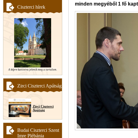
minden megyéből 1 fő kapt
Ciszterci hírek
A képre kattintva jelenik meg a tartalom.
Zirci Ciszterci Apátság
Zirci Ciszterci
Apátság
Budai Ciszterci Szent
Imre Plébánia