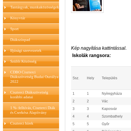
Tantárgyak, munkaközösségek
Könyvtár
Sport
Diákszínpad
Kép nagyítása kattintással.
Ifjúsági szervezetek
Iskolák rangsora:
Szülői Közösség
CDBO Ciszterci
Diákszövetség Budai Osztálya
Ssz.
Hely
Település
2022
Ciszterci Diákszövetség
1
1
Nyíregyháza
korábbi adatai
2
2
Vác
1 %- felhívás, Ciszterci Diák
3
3
Kaposvár
és Cserkész Alapítvány
4
4
Szombathely
Ciszterci hírek
5
5
Győr