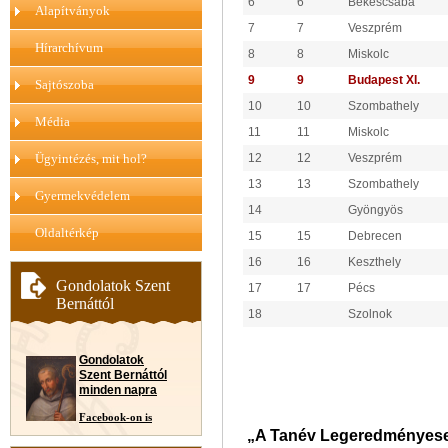
6
6
Békéscsaba
Alapítványok
7
7
Veszprém
Hírarchívum
8
8
Miskolc
9
9
Budapest XI.
Sajtószoba
10
10
Szombathely
Média
11
11
Miskolc
Ügyintézés, mit hol?
12
12
Veszprém
13
13
Szombathely
Gyermekvédelem
14
Gyöngyös
Oldaltérkép
15
15
Debrecen
16
16
Keszthely
Gondolatok Szent
17
17
Pécs
Bernáttól
18
Szolnok
Gondolatok
Szent Bernáttól
minden napra
Facebook-on is
„A Tanév Legeredményeseb