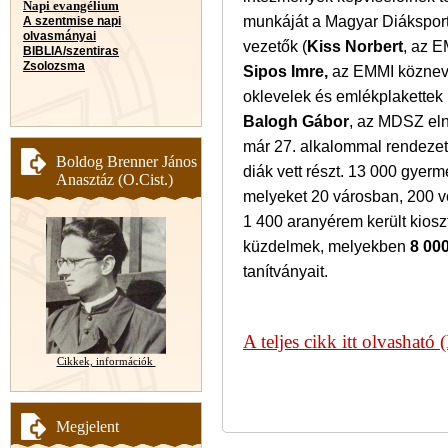
Napi evangélium
munkáját a Magyar Diáksport 
A szentmise napi
olvasmányai
vezetők (
Kiss Norbert
, az E
BIBLIA/szentiras
Zsolozsma
Sipos Imre,
az EMMI köznevel
oklevelek és emlékplakettek
Balogh Gábor
, az MDSZ eln
már 27. alkalommal rendezet
Boldog Brenner János
diák vett részt. 13 000 gyer
Anasztáz (O.Cist.)
melyeket 20 városban, 200 
1 400 aranyérem került kioszt
küzdelmek, melyekben
8 000
tanítványait.
A teljes cikk itt olvashat
Cikkek, információk
Megjelent