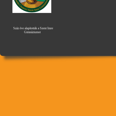
Száz éve alapították a Szent Imre
Gimná
zi
umot