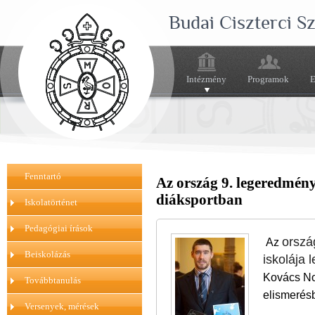
Budai Ciszterci 
Intézmény
Programok
E
Fenntartó
Az ország 9. legeredmény
diáksportban
Iskolatörténet
Pedagógiai írások
orszá
Az
Beiskolázás
iskolája 
Kovács Nor
Továbbtanulás
elismerésb
Versenyek, mérések