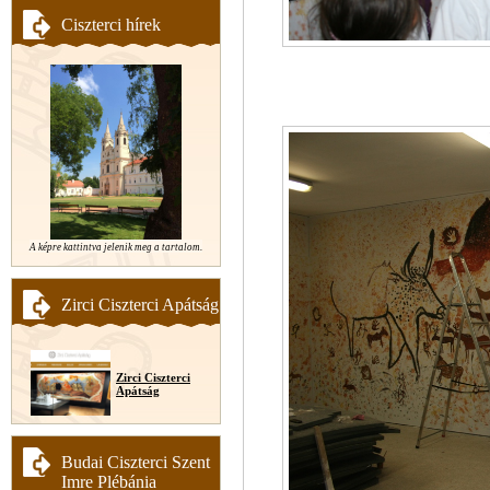
Ciszterci hírek
A képre kattintva jelenik meg a tartalom.
Zirci Ciszterci Apátság
Zirci Ciszterci
Apátság
Budai Ciszterci Szent
Imre Plébánia