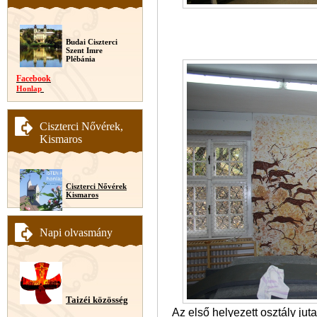
Budai Ciszterci
Szent Imre
Plébánia
Facebook
Honlap
Ciszterci Nővérek,
Kismaros
Ciszterci Nővérek
Kismaros
Napi olvasmány
Taizéi közösség
Az első helyezett osztály jut