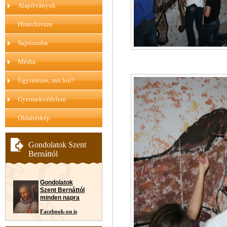
Alapítványok
Hírarchívum
Sajtószoba
Média
Ügyintézés, mit hol?
Gyermekvédelem
Oldaltérkép
Gondolatok Szent
Bernáttól
Gondolatok
Szent Bernáttól
minden napra
Facebook-on is