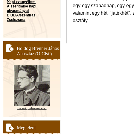
Napi evangélium
egy-egy szabadnap, egy-egy o
A szentmise napi
olvasmányai
valamint egy hét "játékhét", 
BIBLIA/szentiras
Zsolozsma
osztály.
Boldog Brenner János
Anasztáz (O.Cist.)
Cikkek, információk
Megjelent