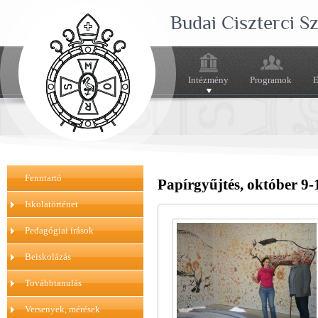
Budai Ciszterci 
Intézmény
Programok
E
Fenntartó
Papírgyűjtés, október 9-
Iskolatörténet
Pedagógiai írások
Beiskolázás
Továbbtanulás
Versenyek, mérések