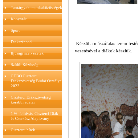
Tantárgyak, munkaközösségek
Könyvtár
Sport
Diákszínpad
Készül a mászófalas terem festé
vezetésével a diákok készítik.
Ifjúsági szervezetek
Szülői Közösség
CDBO Ciszterci
Diákszövetség Budai Osztálya
2022
Ciszterci Diákszövetség
korábbi adatai
1 %- felhívás, Ciszterci Diák
és Cserkész Alapítvány
Ciszterci hírek