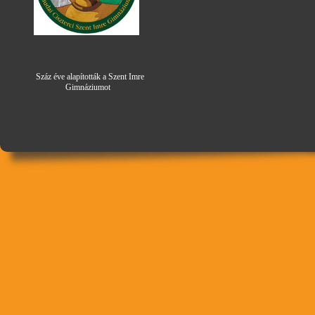
Száz éve alapították a Szent Imre
Gimná
zi
umot