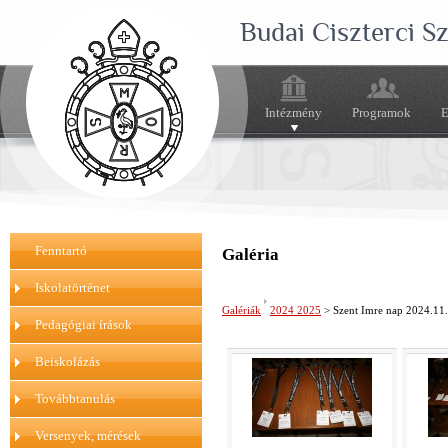
Budai Ciszterci 
Intézmény
Programok
E
Fenntartó
Galéria
Iskolatörténet
Galériák
2024 2025
> Szent Imre nap 2024.11
Pedagógiai írások
Beiskolázás
Továbbtanulás
Versenyek, mérések