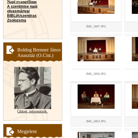
Napi evangélium
A szentmise napi
olvasmányai
BIBLIA/szentiras
Zsolozsma
IMG_5847.JPG
Boldog Brenner János
Anasztáz (O.Cist.)
IMG_5850.JPG
Cikkek, információk
IMG_5853.JPG
Megjelent