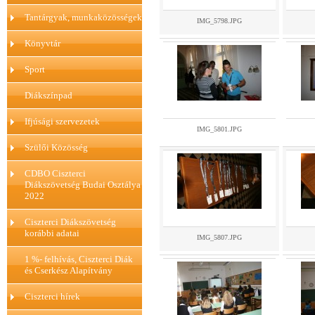
Tantárgyak, munkaközösségek
IMG_5798.JPG
Könyvtár
Sport
Diákszínpad
Ifjúsági szervezetek
IMG_5801.JPG
Szülői Közösség
CDBO Ciszterci
Diákszövetség Budai Osztálya
2022
Ciszterci Diákszövetség
korábbi adatai
IMG_5807.JPG
1 %- felhívás, Ciszterci Diák
és Cserkész Alapítvány
Ciszterci hírek