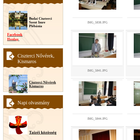
Budai Ciszterci
Szent Imre
IMG_5838.JPG
Plébánia
Facebook
Honlap
Ciszterci Nővérek,
Kismaros
IMG_5841.JPG
Ciszterci Nővérek
Kismaros
Napi olvasmány
IMG_5844.JPG
Taizéi közösség