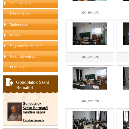
Alapítványok
IMG_5804.JPG
Hírarchívum
Sajtószoba
Média
Ügyintézés, mit hol?
Gyermekvédelem
IMG_5823.JPG
Oldaltérkép
Gondolatok Szent
Bernáttól
IMG_5826.JPG
Gondolatok
Szent Bernáttól
minden napra
Facebook-on is