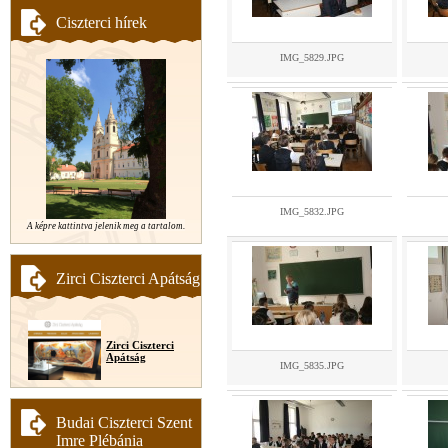
Ciszterci hírek
IMG_5829.JPG
IMG_5832.JPG
A képre kattintva jelenik meg a tartalom.
Zirci Ciszterci Apátság
Zirci Ciszterci
Apátság
IMG_5835.JPG
Budai Ciszterci Szent
Imre Plébánia