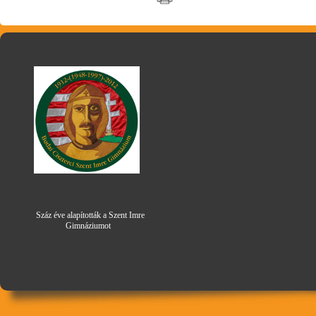
Száz éve alapították a Szent Imre
Gimná
zi
umot