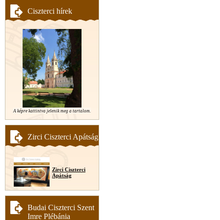
Ciszterci hírek
A képre kattintva jelenik meg a tartalom.
Zirci Ciszterci Apátság
Zirci Ciszterci
Apátság
Budai Ciszterci Szent
Imre Plébánia