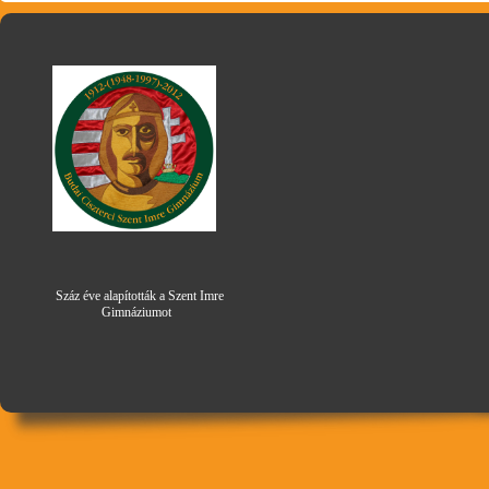
Száz éve alapították a Szent Imre
Gimná
zi
umot