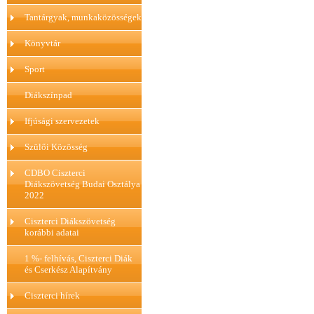
Tantárgyak, munkaközösségek
Könyvtár
Sport
Diákszínpad
Ifjúsági szervezetek
Szülői Közösség
CDBO Ciszterci
Diákszövetség Budai Osztálya
2022
Ciszterci Diákszövetség
korábbi adatai
1 %- felhívás, Ciszterci Diák
és Cserkész Alapítvány
Ciszterci hírek