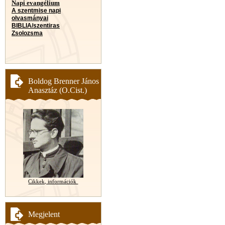
Napi evangélium
A szentmise napi
olvasmányai
BIBLIA/szentiras
Zsolozsma
Boldog Brenner János
Anasztáz (O.Cist.)
Cikkek, információk
Megjelent