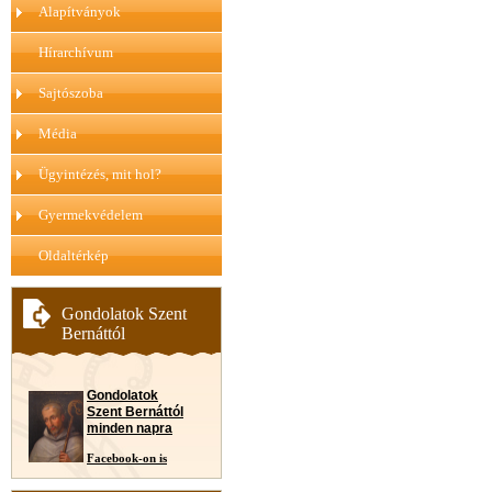
Alapítványok
Hírarchívum
Sajtószoba
Média
Ügyintézés, mit hol?
Gyermekvédelem
Oldaltérkép
Gondolatok Szent
Bernáttól
Gondolatok
Szent Bernáttól
minden napra
Facebook-on is