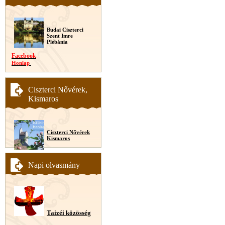
Budai Ciszterci
Szent Imre
Plébánia
Facebook
Honlap
Ciszterci Nővérek,
Kismaros
Ciszterci Nővérek
Kismaros
Napi olvasmány
Taizéi közösség